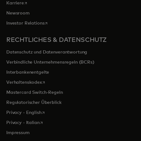
wird in einer neuen Registerkarte geöffnet
Karriere
Newsroom
wird in einer neuen Registerkarte geöffnet
Investor Relations
RECHTLICHES & DATENSCHUTZ
Datenschutz und Datenverantwortung
Verbindliche Unternehmensregeln (BCRs)
Interbankenentgelte
wird in einer neuen Registerkarte geöffnet
Verhaltenskodex
Mastercard Switch-Regeln
Regulatorischer Überblick
wird in einer neuen Registerkarte geöffnet
Privacy - English
wird in einer neuen Registerkarte geöffnet
Privacy - Italian
Impressum