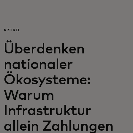
Für Sie
Für Unternehmen
ARTIKEL
Überdenken
Für die Welt
nationaler
Für Innovatoren
Ökosysteme:
Neuigkeiten und Trends
Warum
Infrastruktur
allein Zahlungen