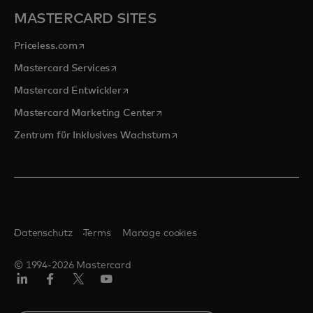
MASTERCARD SITES
wird in einer neuen Registerkarte geöffnet
Priceless.com
wird in einer neuen Registerkarte geöffnet
Mastercard Services
wird in einer neuen Registerkarte geöffn
Mastercard Entwickler
wird in einer neuen Registerkarte
Mastercard Marketing Center
wird in einer neuen Registerka
Zentrum für Inklusives Wachstum
Datenschutz
Terms
Manage cookies
© 1994-2026 Mastercard
Linkedin
Facebook
Twitter/X
Youtube