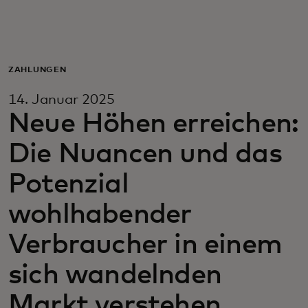
Für Sie
Für Unternehmen
ZAHLUNGEN
14. Januar 2025
Für die Welt
Neue Höhen erreichen:
Die Nuancen und das
Für Innovatoren
Potenzial
Neuigkeiten und Trends
wohlhabender
Verbraucher in einem
sich wandelnden
Markt verstehen