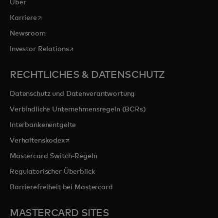
Über
wird in einer neuen Registerkarte geöffnet
Karriere
Newsroom
wird in einer neuen Registerkarte geöffnet
Investor Relations
RECHTLICHES & DATENSCHUTZ
Datenschutz und Datenverantwortung
Verbindliche Unternehmensregeln (BCRs)
Interbankenentgelte
wird in einer neuen Registerkarte geöffnet
Verhaltenskodex
Mastercard Switch-Regeln
Regulatorischer Überblick
Barrierefreiheit bei Mastercard
MASTERCARD SITES