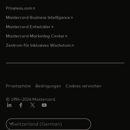
wird in einer neuen Registerkarte geöffnet
Priceless.com
wird in einer neuen Registerka
Mastercard Business Intelligence
wird in einer neuen Registerkarte geöffn
Mastercard Entwickler
wird in einer neuen Registerkarte
Mastercard Marketing Center
wird in einer neuen Registerka
Zentrum für Inklusives Wachstum
Privatsphäre
Bedingungen
Cookies verwalten
© 1994–2026 Mastercard.
Linkedin
Facebook
Twitter/X
Youtube
Select
a
country