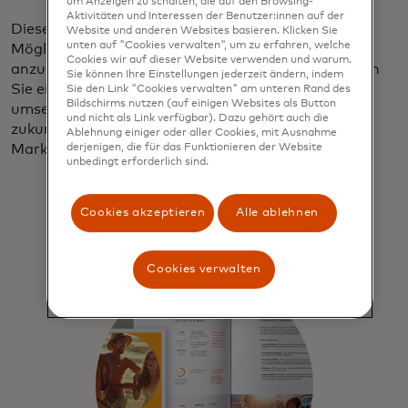
um Anzeigen zu schalten, die auf den Browsing-
Aktivitäten und Interessen der Benutzer:innen auf der
Dieses einflussreiche Publikum bietet beispiellose
Website und anderen Websites basieren. Klicken Sie
unten auf "Cookies verwalten", um zu erfahren, welche
Möglichkeiten für Marken, die bereit sind, sich
Cookies wir auf dieser Website verwenden und warum.
anzupassen und Innovationen einzuführen. Tauchen
Sie können Ihre Einstellungen jederzeit ändern, indem
Sie ein in unsere Erkenntnisse und entdecken Sie
Sie den Link "Cookies verwalten" am unteren Rand des
Bildschirms nutzen (auf einigen Websites als Button
umsetzbare Strategien für eine sinnvolle und
und nicht als Link verfügbar). Dazu gehört auch die
zukunftsorientierte Ansprache des wohlhabenden
Ablehnung einiger oder aller Cookies, mit Ausnahme
derjenigen, die für das Funktionieren der Website
Marktes.
unbedingt erforderlich sind.
Cookies akzeptieren
Alle ablehnen
Cookies verwalten