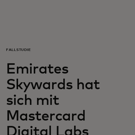
Für Sie
Für Unternehmen
Für die Welt
FALLSTUDIE
Emirates
Für Innovatoren
Skywards hat
Neuigkeiten und Trends
sich mit
Mastercard
Digital Labs