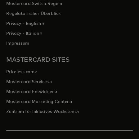
Mastercard Switch-Regeln
Regulatorischer Überblick
wird in einer neuen Registerkarte geöffnet
Privacy - English
wird in einer neuen Registerkarte geöffnet
Privacy - Italian
Impressum
MASTERCARD SITES
wird in einer neuen Registerkarte geöffnet
Priceless.com
wird in einer neuen Registerkarte geöffnet
Mastercard Services
wird in einer neuen Registerkarte geöffn
Mastercard Entwickler
wird in einer neuen Registerkarte
Mastercard Marketing Center
wird in einer neuen Registerka
Zentrum für Inklusives Wachstum