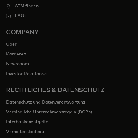
ATM finden
FAQs
COMPANY
Über
wird in einer neuen Registerkarte geöffnet
Karriere
Newsroom
wird in einer neuen Registerkarte geöffnet
Investor Relations
RECHTLICHES & DATENSCHUTZ
Datenschutz und Datenverantwortung
Verbindliche Unternehmensregeln (BCRs)
Interbankenentgelte
wird in einer neuen Registerkarte geöffnet
Verhaltenskodex