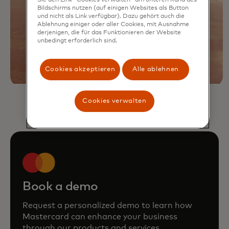
Bildschirms nutzen (auf einigen Websites als Button
und nicht als Link verfügbar). Dazu gehört auch die
Ablehnung einiger oder aller Cookies, mit Ausnahme
derjenigen, die für das Funktionieren der Website
unbedingt erforderlich sind.
Cookies akzeptieren
Alle ablehnen
Cookies verwalten
Book a demo
Request a personalized demo to learn how
Mastercard can enhance your business
through our products and services.