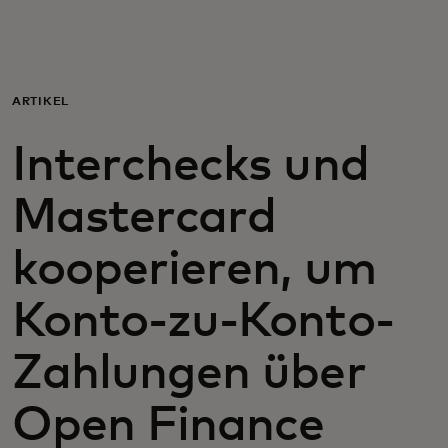
Für Sie
Für Unternehmen
ARTIKEL
Interchecks und
Für die Welt
Mastercard
Für Innovatoren
kooperieren, um
Neuigkeiten und Trends
Konto-zu-Konto-
Zahlungen über
Open Finance