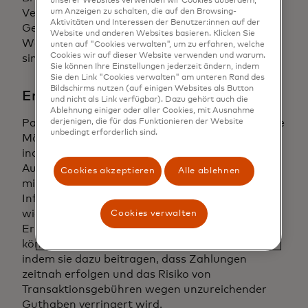
unserer Websites verwenden wir Cookies außerdem,
um Anzeigen zu schalten, die auf den Browsing-
Versicherungen zugänglicher machen, wo
Aktivitäten und Interessen der Benutzer:innen auf der
Geschwindigkeit, Kosteneffizienz und
Website und anderen Websites basieren. Klicken Sie
Wahlfreiheit für den Verbraucher entscheidend
unten auf "Cookies verwalten", um zu erfahren, welche
Cookies wir auf dieser Website verwenden und warum.
sind.
Sie können Ihre Einstellungen jederzeit ändern, indem
Sie den Link "Cookies verwalten" am unteren Rand des
Bildschirms nutzen (auf einigen Websites als Button
Enterprise SaaS
und nicht als Link verfügbar). Dazu gehört auch die
Ablehnung einiger oder aller Cookies, mit Ausnahme
derjenigen, die für das Funktionieren der Website
Pay by Bank bietet Abonnementunternehmen die
unbedingt erforderlich sind.
Möglichkeit, das Bezahlerlebnis zu verbessern,
indem sie die bestehenden
Authentifizierungsprotokolle der Verbraucher
Cookies akzeptieren
Alle ablehnen
mit ihrer Bank nutzen, um alle notwendigen
Informationen für die Ausführung
wiederkehrender Zahlungen abzurufen. Die
Cookies verwalten
Erkenntnisse aus bankauthentifizierten Daten
können Verbraucher und Händler schützen,
indem sie dazu beitragen, dass Zahlungen
zeitnah erfolgen und das Risiko von
Transaktionsgebühren wegen unzureichender
Guthaben verringert wird.