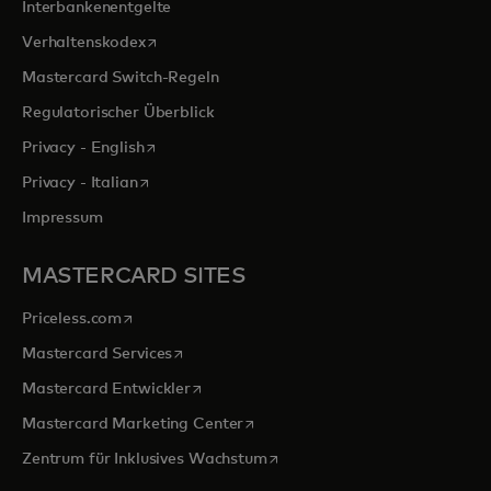
Interbankenentgelte
wird in einer neuen Registerkarte geöffnet
Verhaltenskodex
Mastercard Switch-Regeln
Regulatorischer Überblick
wird in einer neuen Registerkarte geöffnet
Privacy - English
wird in einer neuen Registerkarte geöffnet
Privacy - Italian
Impressum
MASTERCARD SITES
wird in einer neuen Registerkarte geöffnet
Priceless.com
wird in einer neuen Registerkarte geöffnet
Mastercard Services
wird in einer neuen Registerkarte geöffn
Mastercard Entwickler
wird in einer neuen Registerkarte
Mastercard Marketing Center
wird in einer neuen Registerka
Zentrum für Inklusives Wachstum