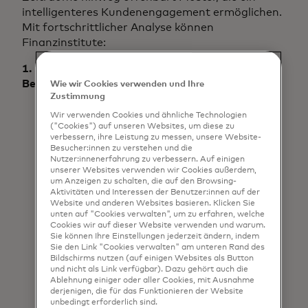
intelligenteres Kundenengagement ermöglichen.
Mit fortschrittlicher Analyse können
Finanzinstitute:
1. Stärkung von EMOB und fortlaufender
Beteiligung
Wie wir Cookies verwenden und Ihre
Zustimmung
Beginnen Sie frühzeitig mit der
Wir verwenden Cookies und ähnliche Technologien
Kommunikation, halten Sie sie regelmässig
("Cookies") auf unseren Websites, um diese zu
verbessern, ihre Leistung zu messen, unsere Website-
und gestalten Sie sie persönlich.
Besucher:innen zu verstehen und die
Sorgen Sie für reibungsloses Onboarding
Nutzer:innenerfahrung zu verbessern. Auf einigen
und Aktivieren, um den Ton für zukünftige
unserer Websites verwenden wir Cookies außerdem,
um Anzeigen zu schalten, die auf den Browsing-
Interaktionen zu setzen.
Aktivitäten und Interessen der Benutzer:innen auf der
Nutzen Sie Multi-Channel-Strategien – E-
Website und anderen Websites basieren. Klicken Sie
Mail, SMS, App-Benachrichtigungen – für
unten auf "Cookies verwalten", um zu erfahren, welche
Cookies wir auf dieser Website verwenden und warum.
konsistente Kontaktpunkte.
Sie können Ihre Einstellungen jederzeit ändern, indem
Unterstützen Sie die Aktivierung digitaler
Sie den Link "Cookies verwalten" am unteren Rand des
Bildschirms nutzen (auf einigen Websites als Button
Geldbörsen mit einfachen, schrittweisen
und nicht als Link verfügbar). Dazu gehört auch die
Anleitungen, um die Nutzung zu fördern
Ablehnung einiger oder aller Cookies, mit Ausnahme
und die Verbraucherpräferenzen zu
derjenigen, die für das Funktionieren der Website
unbedingt erforderlich sind.
berücksichtigen.