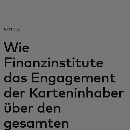
Für Sie
Für Unternehmen
ARTIKEL
Wie
Für die Welt
Finanzinstitute
Für Innovatoren
das Engagement
Neuigkeiten und Trends
der Karteninhaber
über den
gesamten