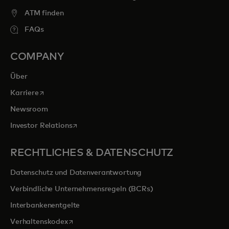
ATM finden
FAQs
COMPANY
Über
wird in einer neuen Registerkarte geöffnet
Karriere
Newsroom
wird in einer neuen Registerkarte geöffnet
Investor Relations
RECHTLICHES & DATENSCHUTZ
Datenschutz und Datenverantwortung
Verbindliche Unternehmensregeln (BCRs)
Interbankenentgelte
wird in einer neuen Registerkarte geöffnet
Verhaltenskodex