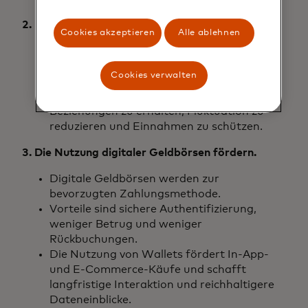
2. Erkennen Sie frühe Anzeichen von Abnutzung
Cookies akzeptieren
Alle ablehnen
Achten Sie auf ein geringeres
Transaktionsvolumen oder sinkende
Cookies verwalten
Ausgaben in zuvor aktiven Kategorien.
Entwickeln Sie Bindungsstrategien, um
Beziehungen zu erhalten, Fluktuation zu
reduzieren und Einnahmen zu schützen.
3. Die Nutzung digitaler Geldbörsen fördern.
Digitale Geldbörsen werden zur
bevorzugten Zahlungsmethode.
Vorteile sind sichere Authentifizierung,
weniger Betrug und weniger
Rückbuchungen.
Die Nutzung von Wallets fördert In-App-
und E-Commerce-Käufe und schafft
langfristige Interaktion und reichhaltigere
Dateneinblicke.