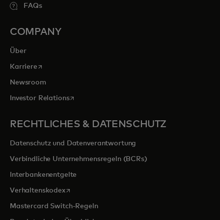
FAQs
COMPANY
Über
wird in einer neuen Registerkarte geöffnet
Karriere
Newsroom
wird in einer neuen Registerkarte geöffnet
Investor Relations
RECHTLICHES & DATENSCHUTZ
Datenschutz und Datenverantwortung
Verbindliche Unternehmensregeln (BCRs)
Interbankenentgelte
wird in einer neuen Registerkarte geöffnet
Verhaltenskodex
Mastercard Switch-Regeln