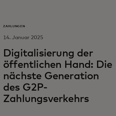
Für Sie
Für Unternehmen
ZAHLUNGEN
14. Januar 2025
Für die Welt
Digitalisierung der
Für Innovatoren
öffentlichen Hand: Die
nächste Generation
Neuigkeiten und Trends
des G2P-
Zahlungsverkehrs