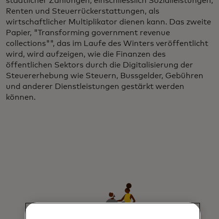
staatlicher Zahlungen, einschliesslich Sozialleistungen,
Renten und Steuerrückerstattungen, als
wirtschaftlicher Multiplikator dienen kann. Das zweite
Papier, "Transforming government revenue
collections"
", das im Laufe des Winters veröffentlicht
wird, wird aufzeigen, wie die Finanzen des
öffentlichen Sektors durch die Digitalisierung der
Steuererhebung wie Steuern, Bussgelder, Gebühren
und anderer Dienstleistungen gestärkt werden
können.