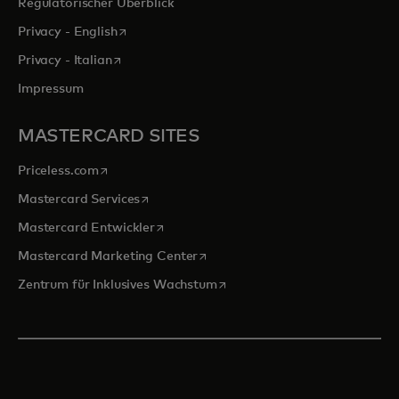
Regulatorischer Überblick
wird in einer neuen Registerkarte geöffnet
Privacy - English
wird in einer neuen Registerkarte geöffnet
Privacy - Italian
Impressum
MASTERCARD SITES
wird in einer neuen Registerkarte geöffnet
Priceless.com
wird in einer neuen Registerkarte geöffnet
Mastercard Services
wird in einer neuen Registerkarte geöffn
Mastercard Entwickler
wird in einer neuen Registerkarte
Mastercard Marketing Center
wird in einer neuen Registerka
Zentrum für Inklusives Wachstum