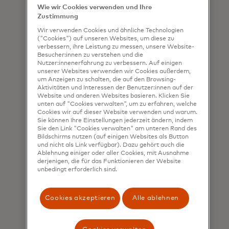
Wie wir Cookies verwenden und Ihre
Zustimmung
Wir verwenden Cookies und ähnliche Technologien
("Cookies") auf unseren Websites, um diese zu
verbessern, ihre Leistung zu messen, unsere Website-
Besucher:innen zu verstehen und die
Nutzer:innenerfahrung zu verbessern. Auf einigen
unserer Websites verwenden wir Cookies außerdem,
um Anzeigen zu schalten, die auf den Browsing-
Aktivitäten und Interessen der Benutzer:innen auf der
Whitepaper
Website und anderen Websites basieren. Klicken Sie
unten auf "Cookies verwalten", um zu erfahren, welche
Die nächste Generation
Cookies wir auf dieser Website verwenden und warum.
Sie können Ihre Einstellungen jederzeit ändern, indem
von G2P-Zahlungen
Sie den Link "Cookies verwalten" am unteren Rand des
Bildschirms nutzen (auf einigen Websites als Button
Indem sie die Fortschritte bei
und nicht als Link verfügbar). Dazu gehört auch die
Ablehnung einiger oder aller Cookies, mit Ausnahme
digitalen Zahlungssystemen nutzen
derjenigen, die für das Funktionieren der Website
und Datenerkenntnisse effektiv
unbedingt erforderlich sind.
einsetzen, können Regierungen das
Vertrauen der Bürger gewinnen und
Cookies akzeptieren
Alle ablehnen
bessere öffentliche Dienste mit
grösserer Effizienz, Inklusivität und
Transparenz bereitstellen.