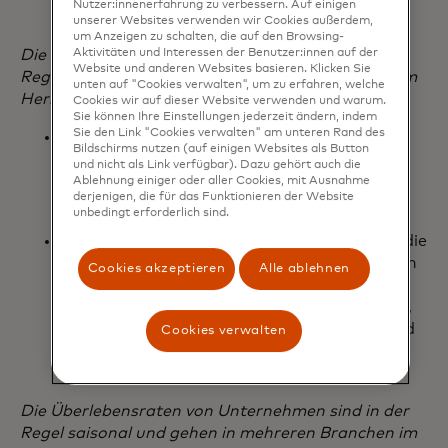
Nutzer:innenerfahrung zu verbessern. Auf einigen
gegründet wurden, tendenziell höher sind.
unserer Websites verwenden wir Cookies außerdem,
um Anzeigen zu schalten, die auf den Browsing-
Die Überlebensraten von Unternehmen sind in der
Aktivitäten und Interessen der Benutzer:innen auf der
Website und anderen Websites basieren. Klicken Sie
Regel saisonal und gehen in mehreren Branchen im
unten auf "Cookies verwalten", um zu erfahren, welche
Herbst zurück.
Cookies wir auf dieser Website verwenden und warum.
Sie können Ihre Einstellungen jederzeit ändern, indem
Sie den Link "Cookies verwalten" am unteren Rand des
Die Sektoren Freizeitdienstleistungen sowie
Bildschirms nutzen (auf einigen Websites als Button
Restaurants und Bars weisen eine starke
und nicht als Link verfügbar). Dazu gehört auch die
Saisonalität auf, wobei die Zahl der aktiven
Ablehnung einiger oder aller Cookies, mit Ausnahme
derjenigen, die für das Funktionieren der Website
Unternehmen vor dem Winter zurückging.
unbedingt erforderlich sind.
Nach der Weihnachtseinkaufssaison nimmt die
Zahl der aktiven Bekleidungsgeschäfte ab. Ein
Cookies akzeptieren
Alle ablehnen
ähnlicher Trend ist bei
Inneneinrichtungsgeschäften zu beobachten,
wo die Bau- und Eigenheimverkäufe während
Cookies verwalten
der kalten Wintermonate deutlich
zurückgehen.
Die Überlebensraten von Unternehmen sind in der
Regel saisonal und gehen in mehreren Branchen im