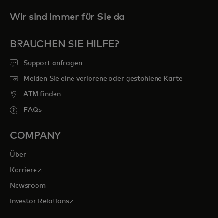
Wir sind immer für Sie da
BRAUCHEN SIE HILFE?
Support anfragen
Melden Sie eine verlorene oder gestohlene Karte
ATM finden
FAQs
COMPANY
Über
wird in einer neuen Registerkarte geöffnet
Karriere
Newsroom
wird in einer neuen Registerkarte geöffnet
Investor Relations