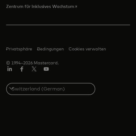
wird in einer neuen Registerka
Zentrum für Inklusives Wachstum
Privatsphäre
Bedingungen
Cookies verwalten
© 1994–2026 Mastercard.
Linkedin
Facebook
Twitter/X
Youtube
Select
a
country