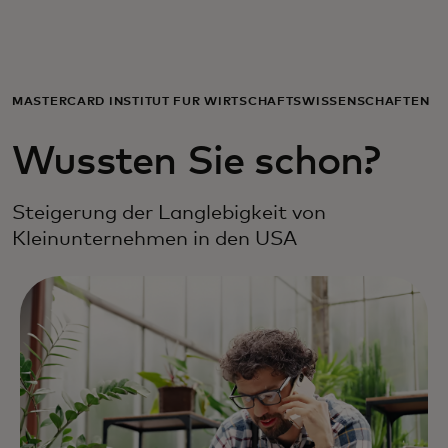
Für Sie
Für Unternehmen
MASTERCARD INSTITUT FÜR WIRTSCHAFTSWISSENSCHAFTEN
Wussten Sie schon?
Für die Welt
Steigerung der Langlebigkeit von
Für Innovatoren
Kleinunternehmen in den USA
Neuigkeiten und Trends