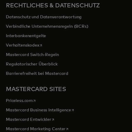
RECHTLICHES & DATENSCHUTZ
Datenschutz und Datenverantwortung
Verbindliche Unternehmensregeln (BCRs)
Interbankenentgelte
wird in einer neuen Registerkarte geöffnet
Verhaltenskodex
Mastercard Switch-Regeln
Regulatorischer Überblick
Barrierefreiheit bei Mastercard
MASTERCARD SITES
wird in einer neuen Registerkarte geöffnet
Priceless.com
wird in einer neuen Registerka
Mastercard Business Intelligence
wird in einer neuen Registerkarte geöffn
Mastercard Entwickler
wird in einer neuen Registerkarte
Mastercard Marketing Center