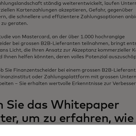
ahlungslandschaft ständig weiterentwickelt, laufen Unte
ziellen Kartenzahlungen akzeptieren, Gefahr, gegenüber
, die schnellere und effizientere Zahlungsoptionen anbie
 zu geraten.
tudie von Mastercard, an der über 1.000 hochrangige
ider bei grossen B2B-Lieferanten teilnahmen, bringt en
ans Licht, die Ihren Ansatz zur Akzeptanz kommerzieller 
 Ihnen helfen könnten, deren volles Potenzial auszuschöp
ob Sie Finanzentscheider bei einem grossen B2B-Lieferant
 Finanzinstitut oder Zahlungsplattform mit grossen Unte
ten – Sie erhalten wertvolle Erkenntnisse zur Verbesser
 Sie das Whitepaper
ter, um zu erfahren, wie 
Sie die Zahlungsmethoden an, um die Anforderungen von 