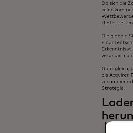
Da sich die Z
keine kommer
Wettbewerbern
Hintertreffen
Die globale S
Finanzentsche
Erkenntnisse 
verändern und
Ganz gleich, 
als Acquirer,
zusammenarbei
Strategie.
Laden
herun
Passen 