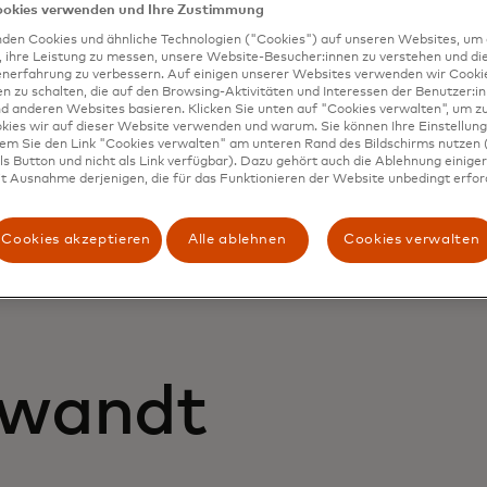
ookies verwenden und Ihre Zustimmung
ern zu erfüllen
fen Sie sich durch Kartenakzeptanz einen Wettbewerbsvo
den Cookies und ähnliche Technologien ("Cookies") auf unseren Websites, um 
, ihre Leistung zu messen, unsere Website-Besucher:innen zu verstehen und di
den Sie Hürden bei der Einführung
enerfahrung zu verbessern. Auf einigen unserer Websites verwenden wir Cook
Sie Automatisierung und KI
 zu schalten, die auf den Browsing-Aktivitäten und Interessen der Benutzer:in
d anderen Websites basieren. Klicken Sie unten auf "Cookies verwalten", um zu
rde von The Harris Poll und Mastercard im Oktober 2024 unter 1.04
kies wir auf dieser Website verwenden und warum. Sie können Ihre Einstellung
ungsträgern grosser B2B-Unternehmen in Brasilien, Kanada, Frank
dem Sie den Link "Cookies verwalten" am unteren Rand des Bildschirms nutzen (
pan, Malaysia, Saudi-Arabien, Spanien, Grossbritannien und den 
s Button und nicht als Link verfügbar). Dazu gehört auch die Ablehnung einiger 
t Ausnahme derjenigen, die für das Funktionieren der Website unbedingt erford
Cookies akzeptieren
Alle ablehnen
Cookies verwalten
rwandt