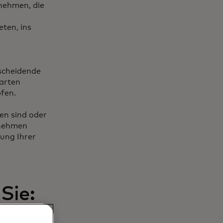
rnehmen, die
ten, ins
tscheidende
Karten
fen.
en sind oder
rnehmen
ung Ihrer
Sie:
Lieferanten