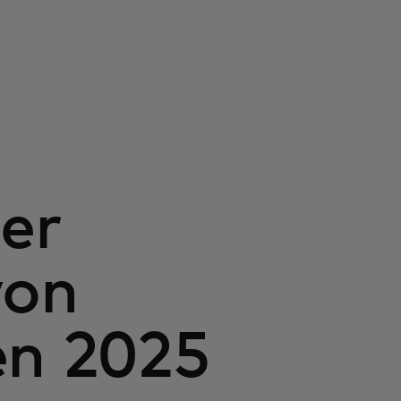
er
von
en 2025