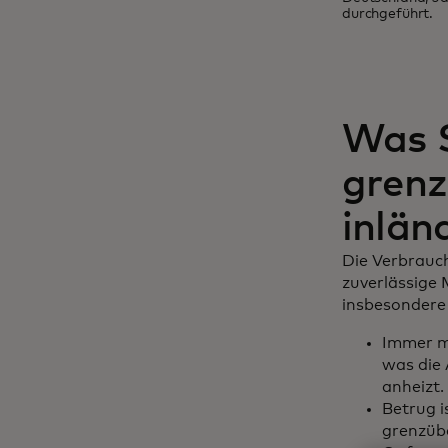
durchgeführt.
Was S
grenz
inlän
Die Verbrauch
zuverlässige 
insbesondere 
Immer me
was die 
anheizt.
Betrug i
grenzübe