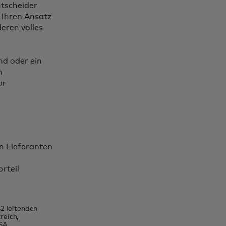
ntscheider
e Ihren Ansatz
eren volles
nd oder ein
n
ur
n Lieferanten
rteil
2 leitenden
reich,
USA