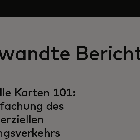
wandte Berich
lle Karten 101:
nfachung des
rziellen
ngsverkehrs