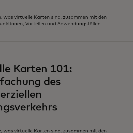
, was virtuelle Karten sind, zusammen mit den
Funktionen, Vorteilen und Anwendungsfällen
 neuen Registerkarte geöffnet
lle Karten 101:
nfachung des
rziellen
ngsverkehrs
, was virtuelle Karten sind, zusammen mit den