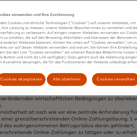
n Betrug bei einer grenzüberschreitenden Zahlung als bei
schen Zahlung werden.
ete oder fehlgeschlagene grenzüberschreitende Zahlungen
ookies verwenden und Ihre Zustimmung
bar und längerfristig negativ auf das Wohlergehen der V
den Cookies und ähnliche Technologien ("Cookies") auf unseren Websites, um 
 % konnten sich aufgrund einer verspäteten/fehlgeschlag
, ihre Leistung zu messen, unsere Website-Besucher:innen zu verstehen und di
enerfahrung zu verbessern. Auf einigen unserer Websites verwenden wir Cook
r Weise selbst versorgen.
 zu schalten, die auf den Browsing-Aktivitäten und Interessen der Benutzer:in
 zunehmend global aufgestellt, was einen Bedarf an sch
d anderen Websites basieren. Klicken Sie unten auf "Cookies verwalten", um zu
kies wir auf dieser Website verwenden und warum. Sie können Ihre Einstellung
n grenzüberschreitenden Zahlungslösungen erfordert.
dem Sie den Link "Cookies verwalten" am unteren Rand des Bildschirms nutzen (
s Button und nicht als Link verfügbar). Dazu gehört auch die Ablehnung einiger 
t Ausnahme derjenigen, die für das Funktionieren der Website unbedingt erford
 KMU tätigen mehr internationale Geschäfte als noch im
essen beabsichtigen 65 %, weltweit mehr Lieferanten, Pa
Cookies akzeptieren
Alle ablehnen
Cookies verwalten
ter zu finden, um den Geschäftsbetrieb robuster zu gesta
KMU erhöhen auch ihre Investitionen in digitale Technolo
 verändernden wirtschaftlichen Bedingungen zu überlebe
n.
nsicherheit ist nach wie vor eine zentrale Anforderung fü
einer grenzüberschreitenden Online-Zahlungslösung. 1 v
d des wahrgenommenen Betrugsrisikos daran gehindert,
rschreitende Online-Zahlungen zu tätigen oder zu erhal