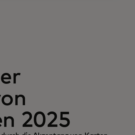
er
von
en 2025