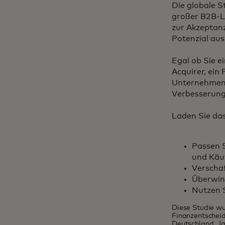
Die globale S
großer B2B-Li
zur Akzeptanz
Potenzial au
Egal ob Sie e
Acquirer, ein
Unternehmen 
Verbesserung 
Laden Sie das
Passen 
und Käu
Verschaf
Überwin
Nutzen 
Diese Studie wu
Finanzentscheid
Deutschland, Ja