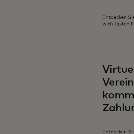
Entdecken Sie
wichtigsten 
wird in einer
Virtue
Verei
komme
Zahlu
Entdecken Sie