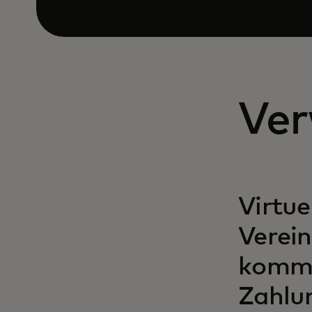
Ver
Virtue
Verei
komme
Zahlu