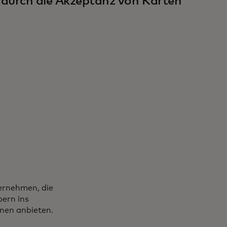
 durch die Akzeptanz von Karten
ternehmen, die
ern ins
onen anbieten.