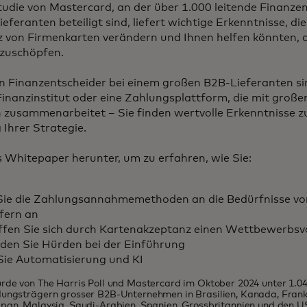
tudie von Mastercard, an der über 1.000 leitende Finanze
eferanten beteiligt sind, liefert wichtige Erkenntnisse, di
 von Firmenkarten verändern und Ihnen helfen könnten, d
szuschöpfen.
in Finanzentscheider bei einem großen B2B-Lieferanten si
 Finanzinstitut oder eine Zahlungsplattform, die mit große
zusammenarbeitet – Sie finden wertvolle Erkenntnisse z
Ihrer Strategie.
 Whitepaper herunter, um zu erfahren, wie Sie:
Sie die Zahlungsannahmemethoden an die Bedürfnisse vo
fern an
fen Sie sich durch Kartenakzeptanz einen Wettbewerbsvo
den Sie Hürden bei der Einführung
Sie Automatisierung und KI
rde von The Harris Poll und Mastercard im Oktober 2024 unter 1.04
ungsträgern grosser B2B-Unternehmen in Brasilien, Kanada, Frank
pan, Malaysia, Saudi-Arabien, Spanien, Grossbritannien und den 