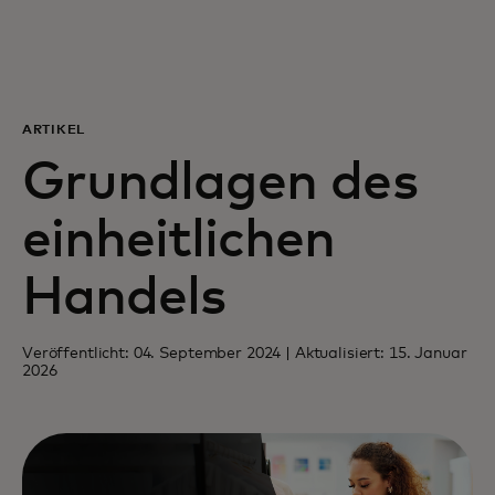
Für Sie
Für Unternehmen
ARTIKEL
Grundlagen des
Für die Welt
einheitlichen
Für Innovatoren
Handels
Neuigkeiten und Trends
Veröffentlicht: 04. September 2024 | Aktualisiert: 15. Januar
2026