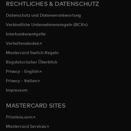
RECHTLICHES & DATENSCHUTZ
Datenschutz und Datenverantwortung
Verbindliche Unternehmensregeln (BCRs)
Interbankenentgelte
wird in einer neuen Registerkarte geöffnet
Verhaltenskodex
Mastercard Switch-Regeln
Regulatorischer Überblick
wird in einer neuen Registerkarte geöffnet
Privacy - English
wird in einer neuen Registerkarte geöffnet
Privacy - Italian
Impressum
MASTERCARD SITES
wird in einer neuen Registerkarte geöffnet
Priceless.com
wird in einer neuen Registerkarte geöffnet
Mastercard Services