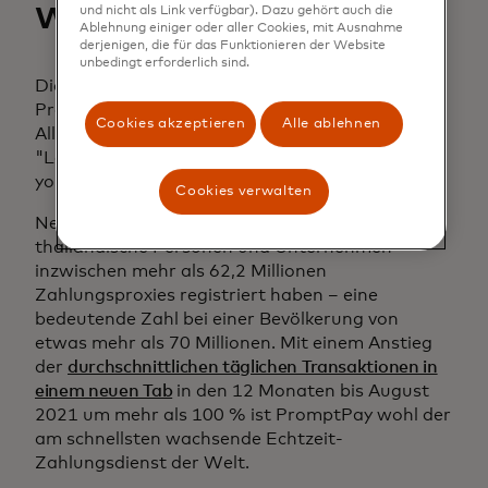
weltweit
und nicht als Link verfügbar). Dazu gehört auch die
Ablehnung einiger oder aller Cookies, mit Ausnahme
derjenigen, die für das Funktionieren der Website
unbedingt erforderlich sind.
Die Thailänder haben den Komfort von
PromptPay schnell erkannt und es sogar in ihre
Cookies akzeptieren
Alle ablehnen
Alltagssprache integriert, da sie häufig sagen:
"Let me PromptPay you" anstatt "Let me pay
you".
Cookies verwalten
Neueste
Zahlen der Bank of Thailand zeigen,
dass
thailändische Personen und Unternehmen
inzwischen mehr als 62,2 Millionen
Zahlungsproxies registriert haben – eine
bedeutende Zahl bei einer Bevölkerung von
etwas mehr als 70 Millionen. Mit einem Anstieg
der
durchschnittlichen täglichen Transaktionen in
einem neuen Tab
in den 12 Monaten bis August
2021 um mehr als 100 % ist PromptPay wohl der
am schnellsten wachsende Echtzeit-
Zahlungsdienst der Welt.