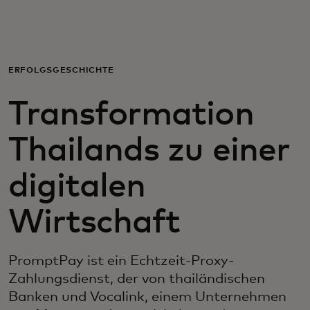
Für Sie
Für Unternehmen
ERFOLGSGESCHICHTE
Transformation
Für die Welt
Thailands zu einer
Für Innovatoren
digitalen
Neuigkeiten und Trends
Wirtschaft
PromptPay ist ein Echtzeit-Proxy-
Zahlungsdienst, der von thailändischen
Banken und Vocalink, einem Unternehmen