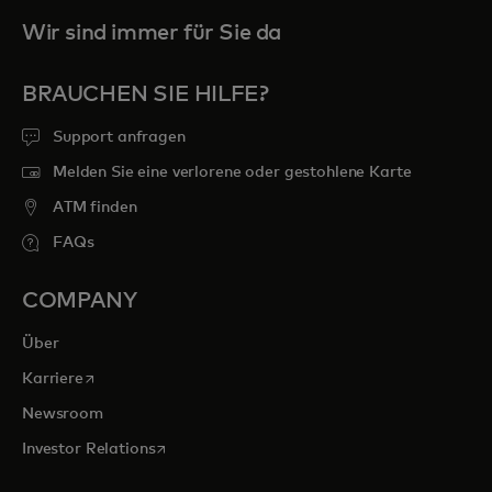
Wir sind immer für Sie da
BRAUCHEN SIE HILFE?
Support anfragen
Melden Sie eine verlorene oder gestohlene Karte
ATM finden
FAQs
COMPANY
Über
wird in einer neuen Registerkarte geöffnet
Karriere
Newsroom
wird in einer neuen Registerkarte geöffnet
Investor Relations