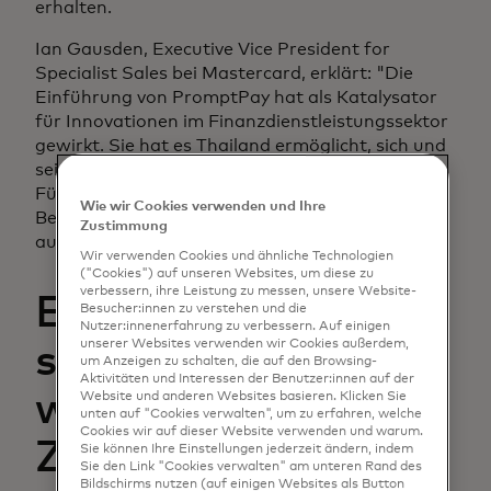
erhalten.
Ian Gausden, Executive Vice President for
Specialist Sales bei Mastercard, erklärt: "Die
Einführung von PromptPay hat als Katalysator
für Innovationen im Finanzdienstleistungssektor
gewirkt. Sie hat es Thailand ermöglicht, sich und
seine Bevölkerung in eine regionale
Führungsposition zu katapultieren und ein
Wie wir Cookies verwenden und Ihre
Beispiel für Entwicklungs- und Industrieländer
Zustimmung
auf der ganzen Welt zu sein."
Wir verwenden Cookies und ähnliche Technologien
("Cookies") auf unseren Websites, um diese zu
verbessern, ihre Leistung zu messen, unsere Website-
Einer der am
Besucher:innen zu verstehen und die
Nutzer:innenerfahrung zu verbessern. Auf einigen
unserer Websites verwenden wir Cookies außerdem,
schnellsten
um Anzeigen zu schalten, die auf den Browsing-
Aktivitäten und Interessen der Benutzer:innen auf der
wachsenden
Website und anderen Websites basieren. Klicken Sie
unten auf "Cookies verwalten", um zu erfahren, welche
Cookies wir auf dieser Website verwenden und warum.
Zahlungsdienste
Sie können Ihre Einstellungen jederzeit ändern, indem
Sie den Link "Cookies verwalten" am unteren Rand des
Bildschirms nutzen (auf einigen Websites als Button