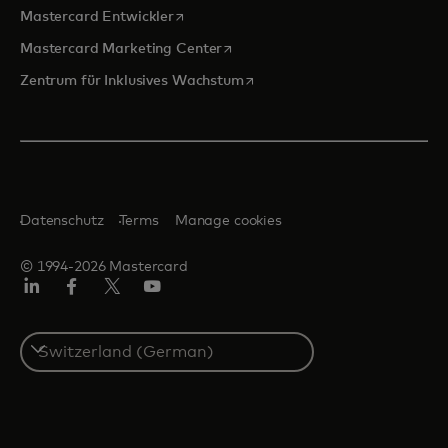
wird in einer neuen Registerkarte geöffn
Mastercard Entwickler
wird in einer neuen Registerkarte
Mastercard Marketing Center
wird in einer neuen Registerka
Zentrum für Inklusives Wachstum
Datenschutz
Terms
Manage cookies
© 1994-2026 Mastercard
Linkedin
Facebook
Twitter/X
Youtube
Select
a
country