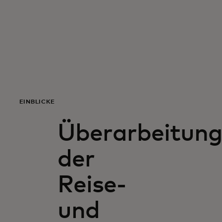
Für Sie
Für Unternehmen
Für die Welt
EINBLICKE
Für Innovatoren
Überarbeitun
Neuigkeiten und Trends
der
Reise-
und