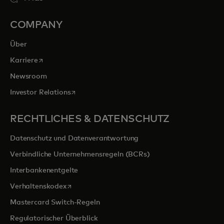
COMPANY
Über
wird in einer neuen Registerkarte geöffnet
Karriere
Newsroom
wird in einer neuen Registerkarte geöffnet
Investor Relations
RECHTLICHES & DATENSCHUTZ
Datenschutz und Datenverantwortung
Verbindliche Unternehmensregeln (BCRs)
Interbankenentgelte
wird in einer neuen Registerkarte geöffnet
Verhaltenskodex
Mastercard Switch-Regeln
Regulatorischer Überblick