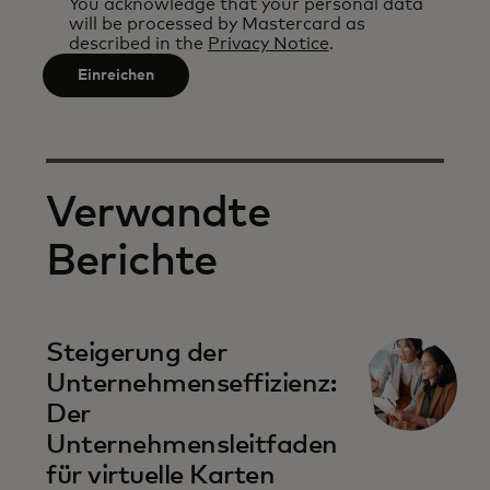
You acknowledge that your personal data
will be processed by Mastercard as
3
described in the
Privacy Notice
.
characters.
Einreichen
Verwandte
Berichte
Steigerung der
Unternehmenseffizienz:
Der
Unternehmensleitfaden
für virtuelle Karten