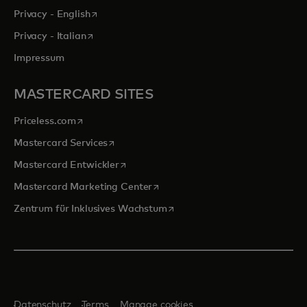
wird in einer neuen Registerkarte geöffnet
Privacy - English
wird in einer neuen Registerkarte geöffnet
Privacy - Italian
Impressum
MASTERCARD SITES
wird in einer neuen Registerkarte geöffnet
Priceless.com
wird in einer neuen Registerkarte geöffnet
Mastercard Services
wird in einer neuen Registerkarte geöffn
Mastercard Entwickler
wird in einer neuen Registerkarte
Mastercard Marketing Center
wird in einer neuen Registerka
Zentrum für Inklusives Wachstum
Datenschutz
Terms
Manage cookies