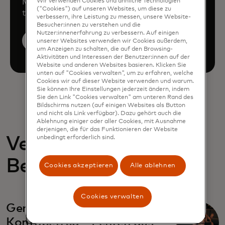
Mastercard can enhance your business
Wir verwenden Cookies und ähnliche Technologien
("Cookies") auf unseren Websites, um diese zu
through our products and services.
verbessern, ihre Leistung zu messen, unsere Website-
Besucher:innen zu verstehen und die
Nutzer:innenerfahrung zu verbessern. Auf einigen
Book a demo
unserer Websites verwenden wir Cookies außerdem,
um Anzeigen zu schalten, die auf den Browsing-
Aktivitäten und Interessen der Benutzer:innen auf der
Website und anderen Websites basieren. Klicken Sie
unten auf "Cookies verwalten", um zu erfahren, welche
Cookies wir auf dieser Website verwenden und warum.
Sie können Ihre Einstellungen jederzeit ändern, indem
Sie den Link "Cookies verwalten" am unteren Rand des
Bildschirms nutzen (auf einigen Websites als Button
und nicht als Link verfügbar). Dazu gehört auch die
Ablehnung einiger oder aller Cookies, mit Ausnahme
derjenigen, die für das Funktionieren der Website
Verwandte
unbedingt erforderlich sind.
Berichte
Cookies akzeptieren
Alle ablehnen
Cookies verwalten
Gemeinsam gegen
Kontobetrug – Lehren aus