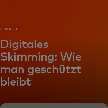
Für Sie
Für Unternehmen
BERICHT
Für die Welt
Digitales
Skimming: Wie
Für Innovatoren
man geschützt
Neuigkeiten und Trends
bleibt