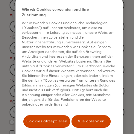
Wie wir Cookies verwenden und Ihre
Zustimmung
*
Last Name
Wir verwenden Cookies und ähnliche Technologien
("Cookies") auf unseren Websites, um diese zu
verbessern, ihre Leistung zu messen, unsere Website-
*
Business Email Address
Besucher:innen zu verstehen und die
Nutzer:innenerfahrung zu verbessern. Auf einigen
unserer Websites verwenden wir Cookies außerdem,
um Anzeigen zu schalten, die auf den Browsing-
Aktivitäten und Interessen der Benutzer:innen auf der
*
Job Title
Website und anderen Websites basieren. Klicken Sie
unten auf "Cookies verwalten", um zu erfahren, welche
Cookies wir auf dieser Website verwenden und warum.
Sie können Ihre Einstellungen jederzeit ändern, indem
*
Organization Name
Sie den Link "Cookies verwalten" am unteren Rand des
Bildschirms nutzen (auf einigen Websites als Button
und nicht als Link verfügbar). Dazu gehört auch die
Ablehnung einiger oder aller Cookies, mit Ausnahme
derjenigen, die für das Funktionieren der Website
*
Country
unbedingt erforderlich sind.
Filtering
Cookies akzeptieren
Alle ablehnen
Yes, I would like to receive future marketing
will
materials from Mastercard.
be
*