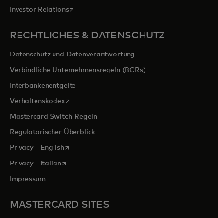
wird in einer neuen Registerkarte geöffnet
Investor Relations
RECHTLICHES & DATENSCHUTZ
Datenschutz und Datenverantwortung
Verbindliche Unternehmensregeln (BCRs)
Interbankenentgelte
wird in einer neuen Registerkarte geöffnet
Verhaltenskodex
Mastercard Switch-Regeln
Regulatorischer Überblick
wird in einer neuen Registerkarte geöffnet
Privacy - English
wird in einer neuen Registerkarte geöffnet
Privacy - Italian
Impressum
MASTERCARD SITES