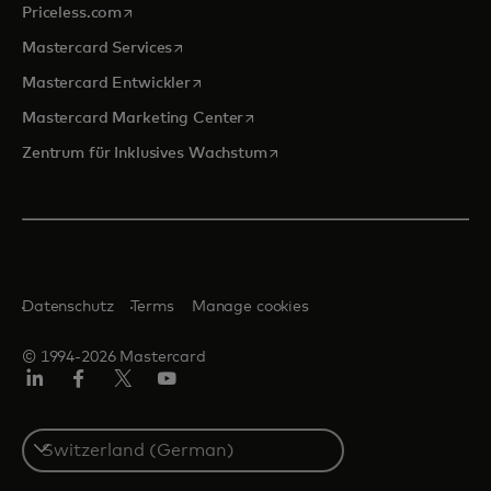
wird in einer neuen Registerkarte geöffnet
Priceless.com
wird in einer neuen Registerkarte geöffnet
Mastercard Services
wird in einer neuen Registerkarte geöffn
Mastercard Entwickler
wird in einer neuen Registerkarte
Mastercard Marketing Center
wird in einer neuen Registerka
Zentrum für Inklusives Wachstum
Datenschutz
Terms
Manage cookies
© 1994-2026 Mastercard
Linkedin
Facebook
Twitter/X
Youtube
Select
a
country