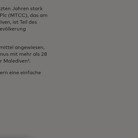
tzten Jahren stark
Plc (MTCC), das am
n, ist Teil des
Bevölkerung
smittel angewiesen,
smus mit mehr als 28
r Malediven².
ern eine einfache