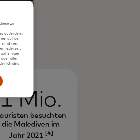
diese zu
e
ies außerdem,
nen auf der
 erfahren,
en jederzeit
auf einigen
oder aller
erlich sind.
1 Mio.
ouristen besuchten
die Malediven im
[4]
Jahr 2021