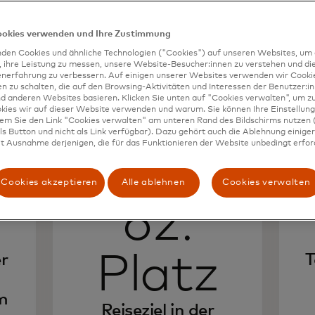
ookies verwenden und Ihre Zustimmung
den Cookies und ähnliche Technologien ("Cookies") auf unseren Websites, um 
, ihre Leistung zu messen, unsere Website-Besucher:innen zu verstehen und di
enerfahrung zu verbessern. Auf einigen unserer Websites verwenden wir Cook
 zu schalten, die auf den Browsing-Aktivitäten und Interessen der Benutzer:in
d anderen Websites basieren. Klicken Sie unten auf "Cookies verwalten", um zu
kies wir auf dieser Website verwenden und warum. Sie können Ihre Einstellung
dem Sie den Link "Cookies verwalten" am unteren Rand des Bildschirms nutzen (
s Button und nicht als Link verfügbar). Dazu gehört auch die Ablehnung einiger 
t Ausnahme derjenigen, die für das Funktionieren der Website unbedingt erford
Cookies akzeptieren
Alle ablehnen
Cookies verwalten
62.
Platz
r
T
m
Reiseziel in der