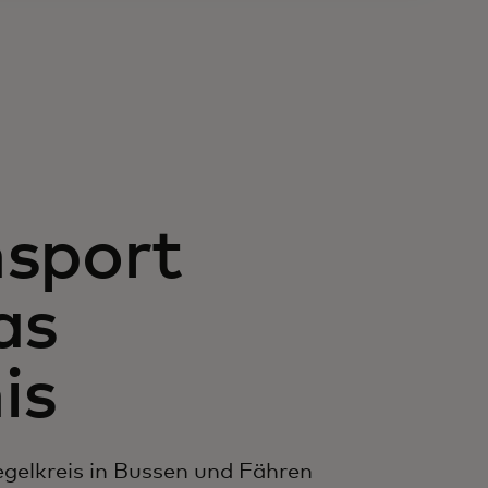
nsport
as
is
gelkreis in Bussen und Fähren