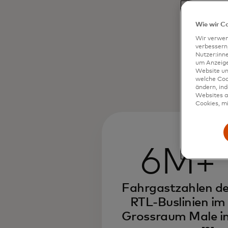
Wie wir C
Wir verwen
verbessern
Nutzer:inn
um Anzeigen
Website un
welche Coo
ändern, in
Websites al
Cookies, mi
6M+
Fahrgastzahlen de
RTL-Buslinien im
Grossraum Male i