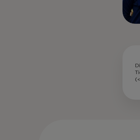
D
T
(