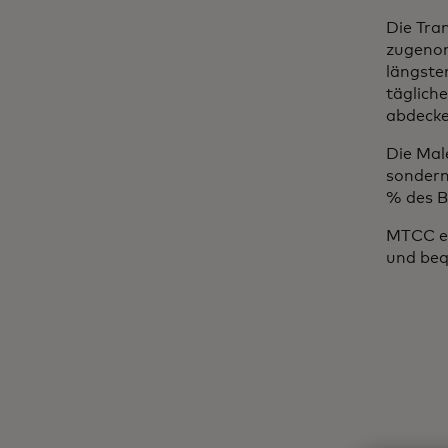
Die Tra
zugenom
längste
täglich
abdecke
Die Mal
sondern
% des B
MTCC er
und beq