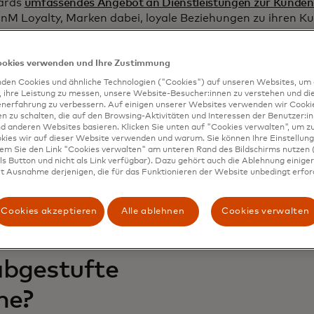
cards
umfassendes Angebot an Dienstleistungen zur Kunde
ionM Loyalty, Marken dabei, loyale Beziehungen zu ihren
ookies verwenden und Ihre Zustimmung
den Cookies und ähnliche Technologien ("Cookies") auf unseren Websites, um 
, ihre Leistung zu messen, unsere Website-Besucher:innen zu verstehen und di
enerfahrung zu verbessern. Auf einigen unserer Websites verwenden wir Cook
 zu schalten, die auf den Browsing-Aktivitäten und Interessen der Benutzer:in
d anderen Websites basieren. Klicken Sie unten auf "Cookies verwalten", um zu
kies wir auf dieser Website verwenden und warum. Sie können Ihre Einstellung
dem Sie den Link "Cookies verwalten" am unteren Rand des Bildschirms nutzen (
te Berichte
s Button und nicht als Link verfügbar). Dazu gehört auch die Ablehnung einiger 
t Ausnahme derjenigen, die für das Funktionieren der Website unbedingt erford
Cookies akzeptieren
Alle ablehnen
Cookies verwalten
abgestufte
me?