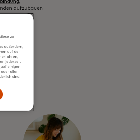
nbindung
,
 Kunden aufzubauen
diese zu
e
ies außerdem,
nen auf der
 erfahren,
en jederzeit
auf einigen
oder aller
erlich sind.