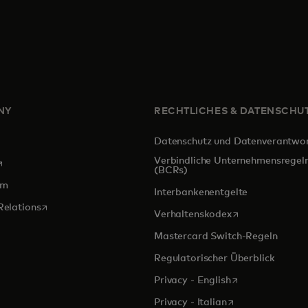
NY
RECHTLICHES & DATENSCHU
Datenschutz und Datenverantwo
Verbindliche Unternehmensregel
ird in einer neuen Registerkarte geöffnet
(BCRs)
om
Interbankenentgelte
wird in einer neuen Registerkarte geöffnet
Relations
wird in einer ne
Verhaltenskodex
Mastercard Switch-Regeln
Regulatorischer Überblick
wird in einer ne
Privacy - English
wird in einer neu
Privacy - Italian