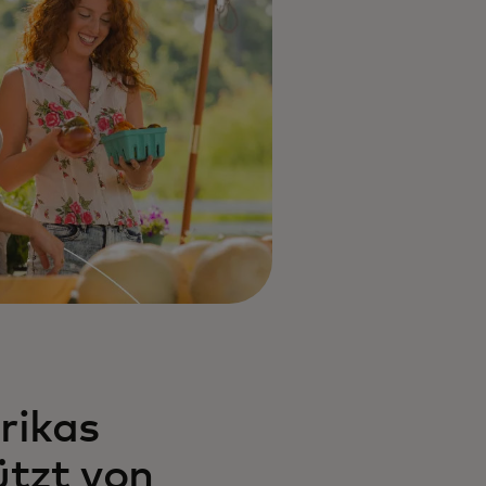
rikas
tzt von