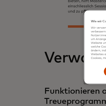
bieten, hilft Master
einschliesslich Sess
und zu pflegen.
Wie wir C
Wir verwen
verbessern
Nutzer:inn
um Anzeigen
Website un
welche Coo
ändern, in
Verwand
Websites al
Cookies, mi
Funktionieren 
Treueprogram