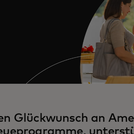
hen Glückwunsch an Ame
reueprogramme, unterstü