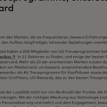
ard
on den Marken, die sie frequentieren, bessere Erfahrunge
den Aufbau langfristiger, lohnender Beziehungen unerläs
sta haben 4.000 Mitglieder von US-Treueprogrammen be
wird in einer neuen Registerkarte geöffnet
erikas
in 11 Sektoren zu finden, und einige der best
stercard. Mehr als 20 der anerkannten Marken nutzen d
bot von Mastercard, um bessere, ansprechendere Bezieh
Rewards+ als #4 Treueprogramm für Kaufhäuser sowie d
an Outfitters, UO Rewards, das zu den besten Treuepr
ei der Loyalität nicht nur um die Anzahl der Punkte, die 
ndungen. Mit der richtigen Mischung aus Technologie (v
u Personalisierung und mehr) und dem Engagement, besse