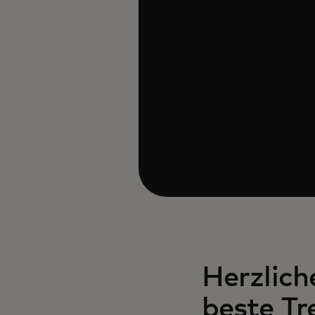
Herzlic
beste T