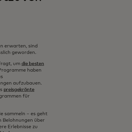
n erwarten, sind
slich geworden.
fragt, um
die besten
en Programme haben
as
ungen aufzubauen.
wird in einer neuen Registerkarte geöffnet
as
preisgekrönte
ogrammen für
Sie sammeln – es geht
on Belohnungen über
re Erlebnisse zu