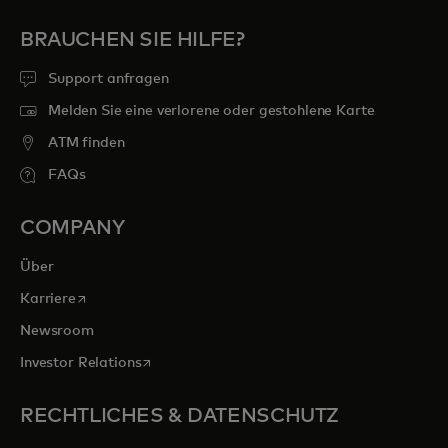
BRAUCHEN SIE HILFE?
Support anfragen
Melden Sie eine verlorene oder gestohlene Karte
ATM finden
FAQs
COMPANY
Über
wird in einer neuen Registerkarte geöffnet
Karriere
Newsroom
wird in einer neuen Registerkarte geöffnet
Investor Relations
RECHTLICHES & DATENSCHUTZ