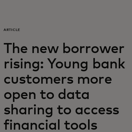
Für Sie
Für Unternehmen
ARTICLE
The new borrower
Für die Welt
rising: Young bank
Für Innovatoren
customers more
Neuigkeiten und Trends
open to data
sharing to access
financial tools