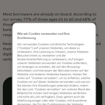
Most borrowers are already on board. According to
our survey, 77% of those ages 45 to 60 and 68% of
those over 60 are willing to grant access to their
banking data to secure a credit or loan. Among
Wie wir Cookies verwenden und Ihre
respondents 18 to 29, the number shoots up to 84%.
Zustimmung
Nearly 60% of younger customers have already linked
Wir verwenden Cookies und ähnliche Technologien
("Cookies") auf unseren Websites, um diese zu
their accounts while applying for a loan. And, as
verbessern, ihre Leistung zu messen, unsere Website-
digital natives, nine out of ten would prefer a loan
Besucher:innen zu verstehen und die
option with a digital application or approval process.
Nutzer:innenerfahrung zu verbessern. Auf einigen
unserer Websites verwenden wir Cookies außerdem,
um Anzeigen zu schalten, die auf den Browsing-
Aktivitäten und Interessen der Benutzer:innen auf der
Website und anderen Websites basieren. Klicken Sie
unten auf "Cookies verwalten", um zu erfahren, welche
Cookies wir auf dieser Website verwenden und warum.
Sie können Ihre Einstellungen jederzeit ändern, indem
Sie den Link "Cookies verwalten" am unteren Rand des
Bildschirms nutzen (auf einigen Websites als Button
und nicht als Link verfügbar). Dazu gehört auch die
Ablehnung einiger oder aller Cookies, mit Ausnahme
derjenigen, die für das Funktionieren der Website