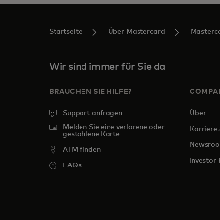
Startseite
Über Mastercard
Masterca
Wir sind immer für Sie da
BRAUCHEN SIE HILFE?
COMPA
Support anfragen
Über
Melden Sie eine verlorene oder
w
Karriere
gestohlene Karte
Newsro
ATM finden
Investor 
FAQs