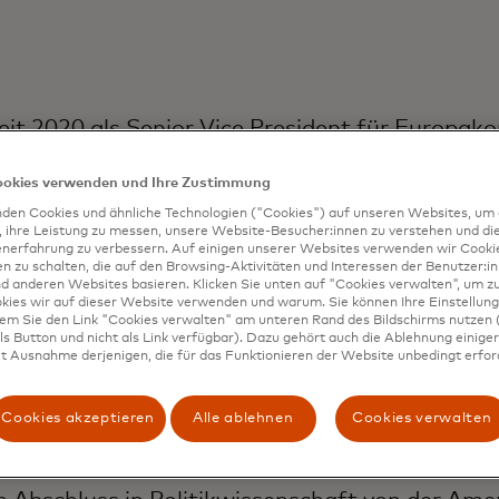
eit 2020 als Senior Vice President für Europa
t Sitz in London.
ookies verwenden und Ihre Zustimmung
u Mastercard und hatte im Laufe seiner Karrie
den Cookies und ähnliche Technologien ("Cookies") auf unseren Websites, um 
itionen inne, darunter die des Kommunikationsl
, ihre Leistung zu messen, unsere Website-Besucher:innen zu verstehen und di
enerfahrung zu verbessern. Auf einigen unserer Websites verwenden wir Cook
r hinaus war Issokson für das Reputations- u
 zu schalten, die auf den Browsing-Aktivitäten und Interessen der Benutzer:in
d anderen Websites basieren. Klicken Sie unten auf "Cookies verwalten", um zu
bei Mastercard zuständig und beriet Führung
kies wir auf dieser Website verwenden und warum. Sie können Ihre Einstellung
und -herausforderungen.
dem Sie den Link "Cookies verwalten" am unteren Rand des Bildschirms nutzen (
s Button und nicht als Link verfügbar). Dazu gehört auch die Ablehnung einiger 
t Ausnahme derjenigen, die für das Funktionieren der Website unbedingt erford
bei Mastercard hatte Issokson Führungspositio
arbeitete mit Technologie-Startups in Boston,
Cookies akzeptieren
Alle ablehnen
Cookies verwalten
o er sich auf Regierungs- und Unternehmensan