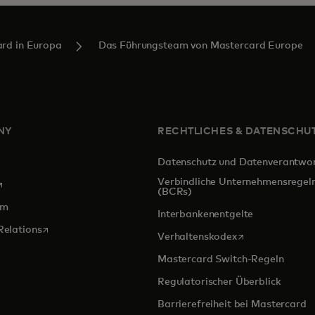
rd in Europa
Das Führungsteam von Mastercard Europe
NY
RECHTLICHES & DATENSCHU
Datenschutz und Datenverantwo
Verbindliche Unternehmensregel
ird in einer neuen Registerkarte geöffnet
(BCRs)
om
Interbankenentgelte
wird in einer neuen Registerkarte geöffnet
Relations
wird in einer ne
Verhaltenskodex
Mastercard Switch-Regeln
Regulatorischer Überblick
Barrierefreiheit bei Mastercard