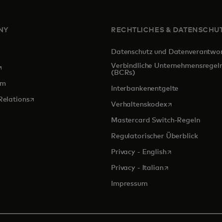
NY
RECHTLICHES & DATENSCHU
Datenschutz und Datenverantwo
Verbindliche Unternehmensregel
ird in einer neuen Registerkarte geöffnet
(BCRs)
om
Interbankenentgelte
wird in einer neuen Registerkarte geöffnet
Relations
wird in einer ne
Verhaltenskodex
Mastercard Switch-Regeln
Regulatorischer Überblick
wird in einer ne
Privacy - English
wird in einer neu
Privacy - Italian
Impressum