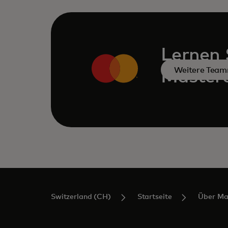
Lernen 
Weitere Teamm
Master
Switzerland (CH)
Startseite
Über Ma