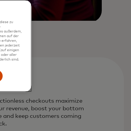
diese zu
e
ies außerdem,
nen auf der
 erfahren,
en jederzeit
auf einigen
oder aller
erlich sind.
ictionless checkouts maximize
ur revenue, boost your bottom
ne and keep customers coming
ck.