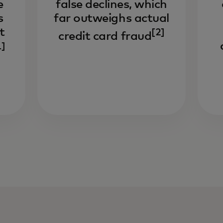
e
false declines, which
s
far outweighs actual
t
[2]
credit card fraud
1]