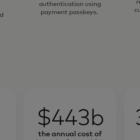
r
authentication using
c
payment passkeys.
nd
$443b
the annual cost of