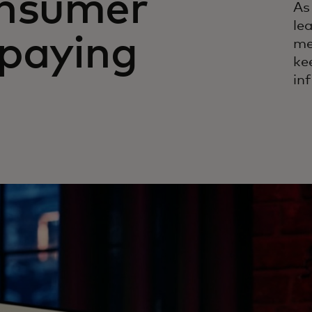
onsumer
As
le
 paying
me
ke
in