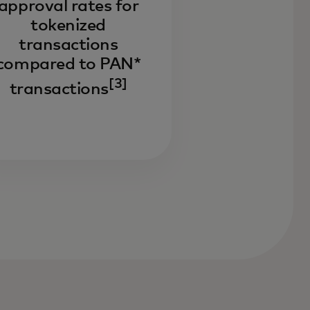
approval rates for
tokenized
transactions
compared to PAN*
[3]
transactions