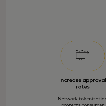
Increase approva
rates
Network tokenizatio
protects consumer