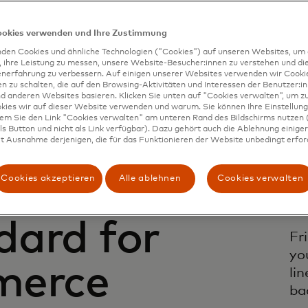
ookies verwenden und Ihre Zustimmung
den Cookies und ähnliche Technologien ("Cookies") auf unseren Websites, um 
, ihre Leistung zu messen, unsere Website-Besucher:innen zu verstehen und di
enerfahrung zu verbessern. Auf einigen unserer Websites verwenden wir Cook
 zu schalten, die auf den Browsing-Aktivitäten und Interessen der Benutzer:in
d anderen Websites basieren. Klicken Sie unten auf "Cookies verwalten", um zu
kies wir auf dieser Website verwenden und warum. Sie können Ihre Einstellung
dem Sie den Link "Cookies verwalten" am unteren Rand des Bildschirms nutzen (
s Button und nicht als Link verfügbar). Dazu gehört auch die Ablehnung einiger 
t Ausnahme derjenigen, die für das Funktionieren der Website unbedingt erford
Cookies akzeptieren
Alle ablehnen
Cookies verwalten
dard for
Fr
yo
merce
li
ba