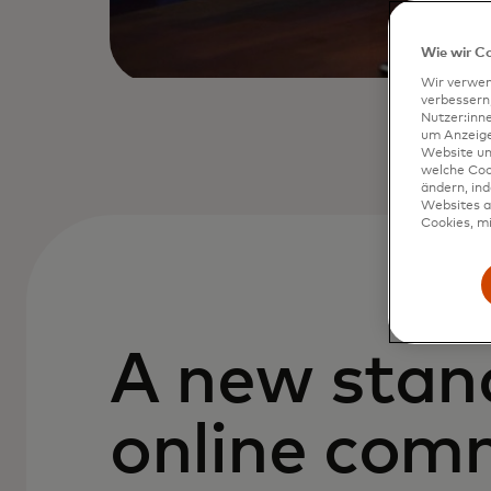
Wie wir C
Wir verwen
verbessern
Nutzer:inn
um Anzeigen
Website un
welche Coo
ändern, in
Websites al
Cookies, mi
A new stan
online com