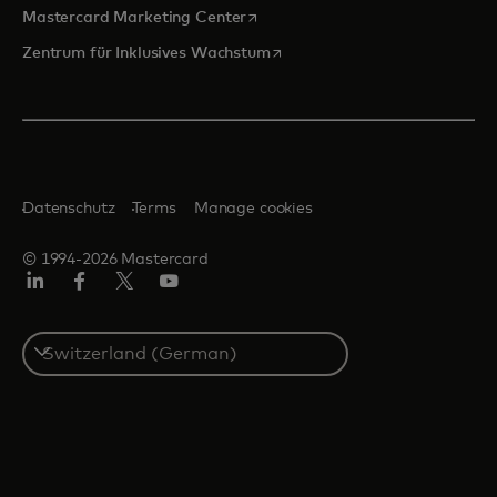
wird in einer neuen Registerkarte
Mastercard Marketing Center
wird in einer neuen Registerka
Zentrum für Inklusives Wachstum
Datenschutz
Terms
Manage cookies
© 1994-2026 Mastercard
Linkedin
Facebook
Twitter/X
Youtube
Select
a
country