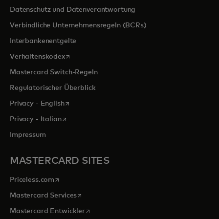
Datenschutz und Datenverantwortung
Verbindliche Unternehmensregeln (BCRs)
Interbankenentgelte
wird in einer neuen Registerkarte geöffnet
Verhaltenskodex
Mastercard Switch-Regeln
Regulatorischer Überblick
wird in einer neuen Registerkarte geöffnet
Privacy - English
wird in einer neuen Registerkarte geöffnet
Privacy - Italian
Impressum
MASTERCARD SITES
wird in einer neuen Registerkarte geöffnet
Priceless.com
wird in einer neuen Registerkarte geöffnet
Mastercard Services
wird in einer neuen Registerkarte geöffn
Mastercard Entwickler