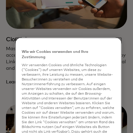
Cloud Commerce
Mastercard’s cloud native, software-based
Wie wir Cookies verwenden und Ihre
acceptance solution combines Tap on Phone, Pay by
Zustimmung
Link, Click to Pay and more, enabling simple physical
Wir verwenden Cookies und ähnliche Technologien
and digital merchant acceptance.
("Cookies") auf unseren Websites, um diese zu
verbessern, ihre Leistung zu messen, unsere Website-
Besucher:innen zu verstehen und die
Learn More
Nutzer:innenerfahrung zu verbessern. Auf einigen
unserer Websites verwenden wir Cookies außerdem,
um Anzeigen zu schalten, die auf den Browsing-
Aktivitäten und Interessen der Benutzer:innen auf der
Website und anderen Websites basieren. Klicken Sie
unten auf "Cookies verwalten", um zu erfahren, welche
Cookies wir auf dieser Website verwenden und warum.
Sie können Ihre Einstellungen jederzeit ändern, indem
Sie den Link "Cookies verwalten" am unteren Rand des
Bildschirms nutzen (auf einigen Websites als Button
und nicht als Link verfügbar). Dazu gehört auch die