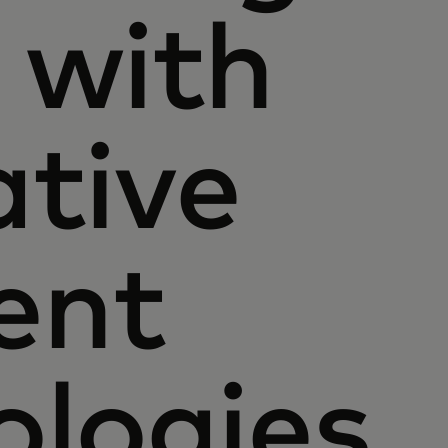
 with
ative
ent
ologies