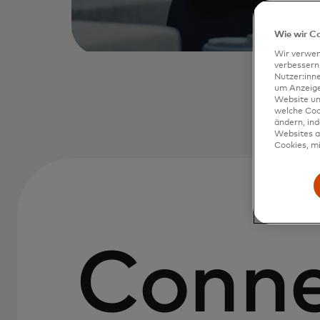
Wie wir C
Wir verwen
verbessern
Nutzer:inn
um Anzeigen
Website un
welche Coo
ändern, in
Websites al
Cookies, mi
Conne