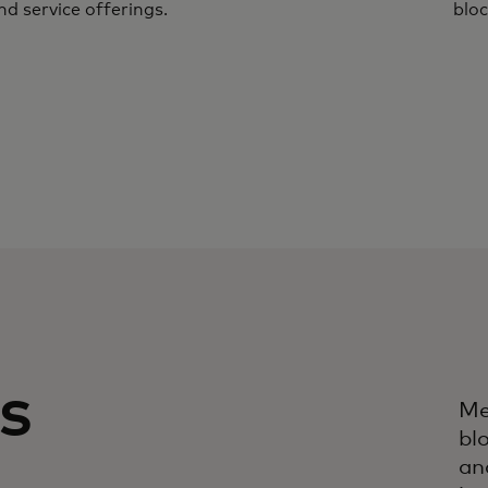
nd service offerings.
bloc
s
Me
bl
an