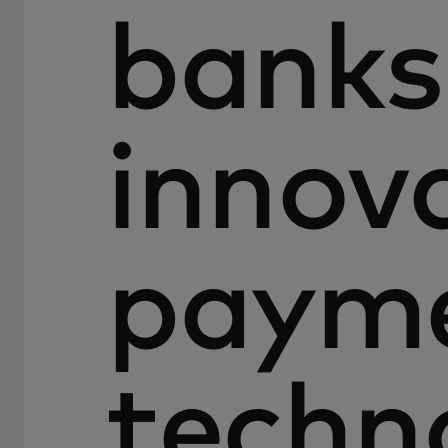
banks
innov
paym
techn