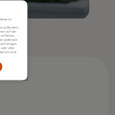
diese zu
e
ies außerdem,
nen auf der
 erfahren,
en jederzeit
auf einigen
oder aller
erlich sind.