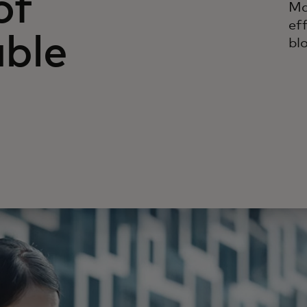
of
Ma
ef
ble
bl