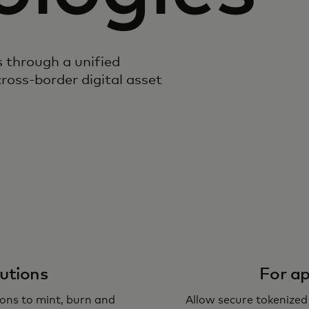
s through a unified
oss-border digital asset
tutions
For ap
ions to mint, burn and
Allow secure tokenized