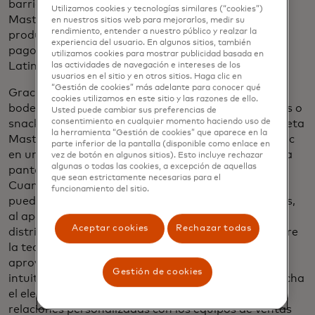
barrio todavía solo aceptan efectivo. Por eso
Utilizamos cookies y tecnologías similares (“cookies”)
Mastercard está trabajando con distribuidores de
en nuestros sitios web para mejorarlos, medir su
rendimiento, entender a nuestro público y realzar la
productos de consumo como CBC para llevar los
experiencia del usuario. En algunos sitios, también
pagos digitales a los microcomercios de toda
utilizamos cookies para mostrar publicidad basada en
Latinoamérica.
las actividades de navegación e intereses de los
usuarios en el sitio y en otros sitios. Haga clic en
“Gestión de cookies” más adelante para conocer qué
Gracias a esta alianza estratégica, los dueños de
cookies utilizamos en este sitio y las razones de ello.
bodegas pueden pagar cómodamente sus refrescos o
Usted puede cambiar sus preferencias de
consentimiento en cualquier momento haciendo uso de
snacks sin efectivo, empleando en su lugar una tarjeta
la herramienta “Gestión de cookies” que aparece en la
Mastercard de marca compartida con solo hacer clic
parte inferior de la pantalla (disponible como enlace en
en un enlace de pago en una aplicación o tocando la
vez de botón en algunos sitios). Esto incluye rechazar
algunas o todas las cookies, a excepción de aquellas
pantalla para pagar en el momento de la entrega.
que sean estrictamente necesarias para el
Cuando pagan con tarjeta, acumulan puntos que
funcionamiento del sitio.
pueden canjear por artículos del inventario. Además,
al apoyar sus representantes de ventas de
Aceptar cookies
Rechazar todas
distribución de confianza, reciben capacitación sobre
la tecnología para implementarla sin problemas y
aprovechar sus beneficios. Es una forma sencilla e
Gestión de cookies
intuitiva de digitalizar sus operaciones, que aprovecha
el elemento humano de los negocios a través de
relaciones personalizadas con los equipos de ventas