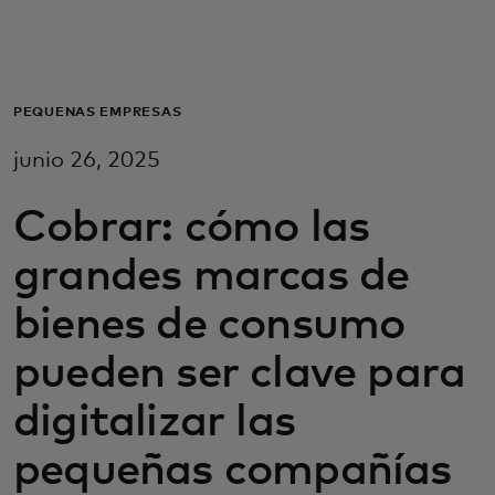
Para ti
Para empresas
PEQUEÑAS EMPRESAS
junio 26, 2025
Para el mundo
Cobrar: cómo las
Para innovadores
grandes marcas de
bienes de consumo
Noticias y tendencias
pueden ser clave para
digitalizar las
pequeñas compañías