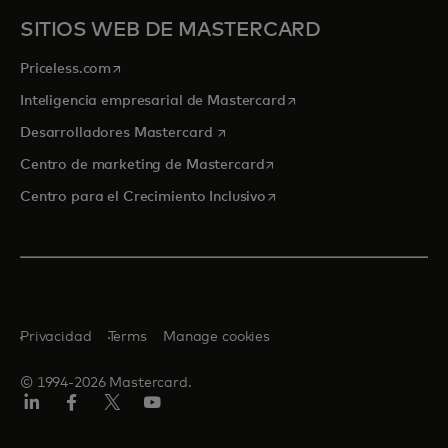
SITIOS WEB DE MASTERCARD
se abre en una pestaña nueva
Priceless.com
se abre en una pestaña
Inteligencia empresarial de Mastercard
se abre en una pestaña nueva
Desarrolladores Mastercard
se abre en una pestaña nu
Centro de marketing de Mastercard
se abre en una pestaña nu
Centro para el Crecimiento Inclusivo
Privacidad
Terms
Manage cookies
© 1994-2026 Mastercard.
LinkedIn
Facebook
Twitter/X
YouTube