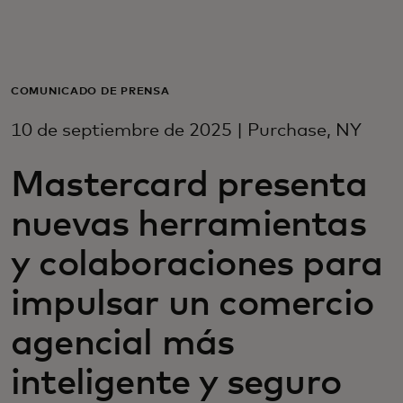
Para ti
Para empresas
COMUNICADO DE PRENSA
10 de septiembre de 2025 | Purchase, NY
Para el mundo
Mastercard presenta
Para innovadores
nuevas herramientas
y colaboraciones para
Noticias y tendencias
impulsar un comercio
agencial más
inteligente y seguro