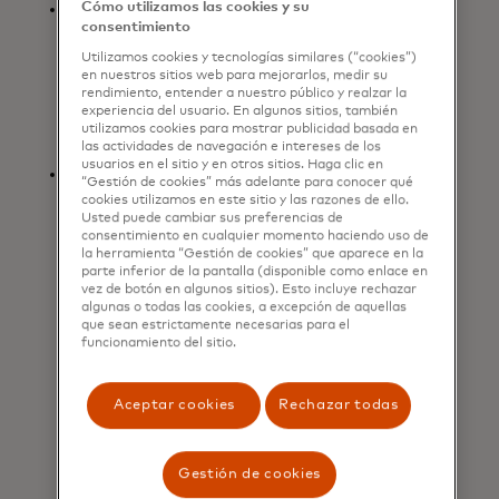
Registro de agentes: Una forma
Cómo utilizamos las cookies y su
consentimiento
sencilla para que aquellos que usan
el kit de herramientas para agentes
Utilizamos cookies y tecnologías similares (“cookies”)
en nuestros sitios web para mejorarlos, medir su
identifiquen a sus agentes y
rendimiento, entender a nuestro público y realzar la
accedan a productos y servicios de
experiencia del usuario. En algunos sitios, también
Mastercard habilitados para IA.
utilizamos cookies para mostrar publicidad basada en
las actividades de navegación e intereses de los
usuarios en el sitio y en otros sitios. Haga clic en
Tokens de información: Una forma
“Gestión de cookies” más adelante para conocer qué
segura y controlada para que los
cookies utilizamos en este sitio y las razones de ello.
Usted puede cambiar sus preferencias de
agentes accedan y apliquen
consentimiento en cualquier momento haciendo uso de
información autorizada de
la herramienta “Gestión de cookies” que aparece en la
Mastercard. A medida que el
parte inferior de la pantalla (disponible como enlace en
vez de botón en algunos sitios). Esto incluye rechazar
comercio con agentes madure, los
algunas o todas las cookies, a excepción de aquellas
Insight Tokens permitirán a los
que sean estrictamente necesarias para el
consumidores recibir, con su
funcionamiento del sitio.
consentimiento, experiencias e
información más personalizadas y
Aceptar cookies
Rechazar todas
útiles. Los Insight Tokens se basan
en la tecnología de Mastercard, que
ya cuenta con el soporte de socios
Gestión de cookies
B2B como SAP Concur.