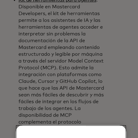
Kit de herramientas para agentes
:
Disponible en Mastercard
Developers, el kit de herramientas
permite a los asistentes de IA y las
herramientas de agentes acceder e
interpretar sin problemas la
documentación de la API de
Mastercard empleando contenido
estructurado y legible por máquina
a través del servidor Model Context
Protocol (MCP). Esto admite la
integración con plataformas como
Claude, Cursor y GitHub Copilot, lo
que hace que las API de Mastercard
sean más fáciles de descubrir y más
fáciles de integrar en los flujos de
trabajo de los agentes. La
disponibilidad de MCP
complementa el protocolo
Agent2Agent.