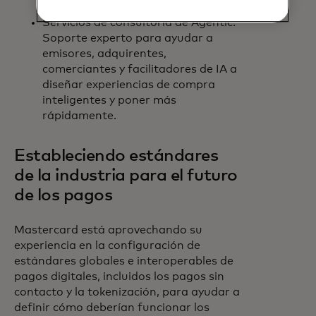
Servicios de consultoría de Agentic:
Soporte experto para ayudar a
emisores, adquirentes,
comerciantes y facilitadores de IA a
diseñar experiencias de compra
inteligentes y poner más
rápidamente.
Estableciendo estándares
de la industria para el futuro
de los pagos
Mastercard está aprovechando su
experiencia en la configuración de
estándares globales e interoperables de
pagos digitales, incluidos los pagos sin
contacto y la tokenización, para ayudar a
definir cómo deberían funcionar los