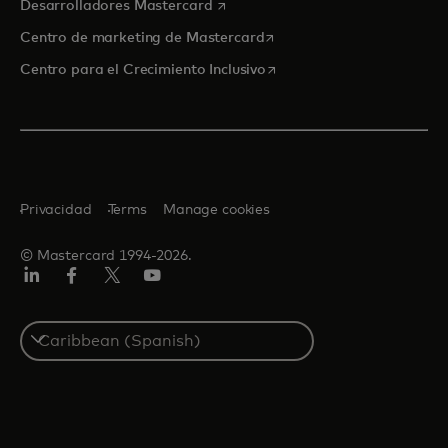
se abre en una pestaña nueva
Desarrolladores Mastercard
se abre en una pestaña nu
Centro de marketing de Mastercard
se abre en una pestaña nu
Centro para el Crecimiento Inclusivo
Privacidad
Terms
Manage cookies
© Mastercard 1994-2026.
LinkedIn
Facebook
Twitter/X
YouTube
Select
a
country