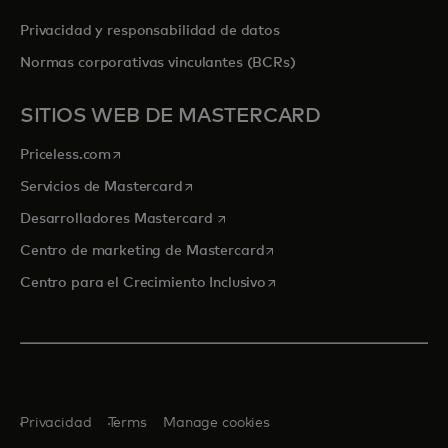
Privacidad y responsabilidad de datos
Normas corporativas vinculantes (BCRs)
SITIOS WEB DE MASTERCARD
se abre en una pestaña nueva
Priceless.com
se abre en una pestaña nueva
Servicios de Mastercard
se abre en una pestaña nueva
Desarrolladores Mastercard
se abre en una pestaña nu
Centro de marketing de Mastercard
se abre en una pestaña nu
Centro para el Crecimiento Inclusivo
Privacidad
Terms
Manage cookies