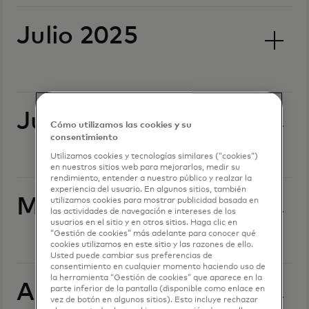
Julio 2025
Junio de 2025
Cómo utilizamos las cookies y su
consentimiento
Utilizamos cookies y tecnologías similares (“cookies”)
en nuestros sitios web para mejorarlos, medir su
rendimiento, entender a nuestro público y realzar la
experiencia del usuario. En algunos sitios, también
Mayo 2025
utilizamos cookies para mostrar publicidad basada en
las actividades de navegación e intereses de los
usuarios en el sitio y en otros sitios. Haga clic en
“Gestión de cookies” más adelante para conocer qué
cookies utilizamos en este sitio y las razones de ello.
Usted puede cambiar sus preferencias de
consentimiento en cualquier momento haciendo uso de
la herramienta “Gestión de cookies” que aparece en la
Abril 2025
parte inferior de la pantalla (disponible como enlace en
vez de botón en algunos sitios). Esto incluye rechazar