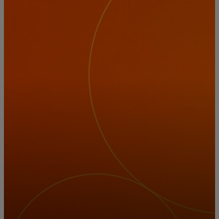
Para ti
Para empresas
Para el mundo
Para innovadores
Noticias y tendencias