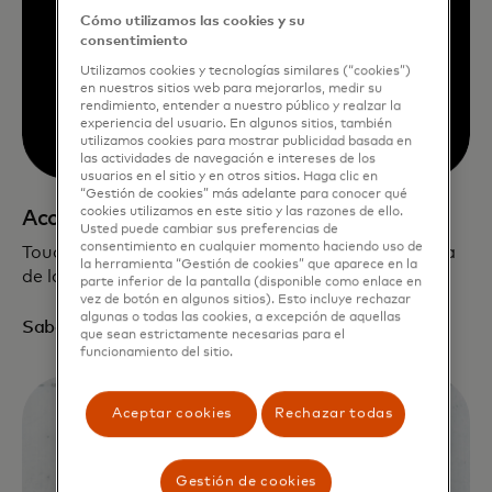
Cómo utilizamos las cookies y su
consentimiento
Utilizamos cookies y tecnologías similares (“cookies”)
en nuestros sitios web para mejorarlos, medir su
rendimiento, entender a nuestro público y realzar la
experiencia del usuario. En algunos sitios, también
utilizamos cookies para mostrar publicidad basada en
las actividades de navegación e intereses de los
usuarios en el sitio y en otros sitios. Haga clic en
“Gestión de cookies” más adelante para conocer qué
cookies utilizamos en este sitio y las razones de ello.
Accesible por diseño
Usted puede cambiar sus preferencias de
consentimiento en cualquier momento haciendo uso de
Touch Card mejora la seguridad y la independencia
la herramienta “Gestión de cookies” que aparece en la
de las personas ciegas y con baja visión.
parte inferior de la pantalla (disponible como enlace en
vez de botón en algunos sitios). Esto incluye rechazar
algunas o todas las cookies, a excepción de aquellas
Saber más
que sean estrictamente necesarias para el
funcionamiento del sitio.
Aceptar cookies
Rechazar todas
Gestión de cookies