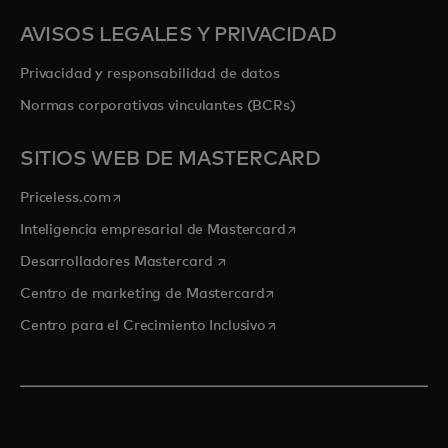
AVISOS LEGALES Y PRIVACIDAD
Privacidad y responsabilidad de datos
Normas corporativas vinculantes (BCRs)
SITIOS WEB DE MASTERCARD
se abre en una pestaña nueva
Priceless.com
se abre en una pestaña
Inteligencia empresarial de Mastercard
se abre en una pestaña nueva
Desarrolladores Mastercard
se abre en una pestaña nu
Centro de marketing de Mastercard
se abre en una pestaña nu
Centro para el Crecimiento Inclusivo