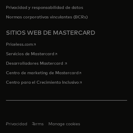
Privacidad y responsabilidad de datos
Normas corporativas vinculantes (BCRs)
SITIOS WEB DE MASTERCARD
se abre en una pestaña nueva
Priceless.com
se abre en una pestaña nueva
Servicios de Mastercard
se abre en una pestaña nueva
Desarrolladores Mastercard
se abre en una pestaña nu
Centro de marketing de Mastercard
se abre en una pestaña nu
Centro para el Crecimiento Inclusivo
Privacidad
Terms
Manage cookies