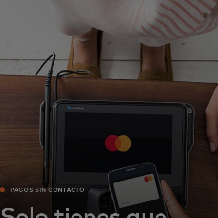
Para ti
Para empresas
Para el mundo
Para innovadores
Noticias y tendencias
PAGOS SIN CONTACTO
Solo tienes que