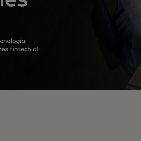
ecnología
nes fintech al