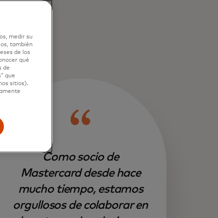
os, medir su
ios, también
eses de los
conocer qué
s de
s” que
os sitios).
ctamente
Como socio de
Mastercard desde hace
mucho tiempo, estamos
orgullosos de colaborar en