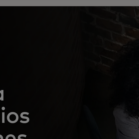
a
ios
nes