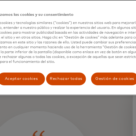
izamos las cookies y su consentimiento
cookies y tecnologías similares (“cookies”) en nuestros sitios web para mejorarl
, entender a nuestro público y realzar la experiencia del usuario. En algunos sit
cookies para mostrar publicidad basada en las actividades de navegación e inter
 el sitio y en otros sitios. Haga clic en “Gestión de cookies” más adelante para 
lizamos en este sitio y las razones de ello. Usted puede cambiar sus preferencia
ento en cualquier momento haciendo uso de la herramienta “Gestión de cookie
la parte inferior de la pantalla (disponible como enlace en vez de botón en algun
e rechazar algunas o todas las cookies, a excepción de aquellas que sean estri
para el funcionamiento del sitio.
Aceptar cookies
Rechazar todas
Gestión de cookies