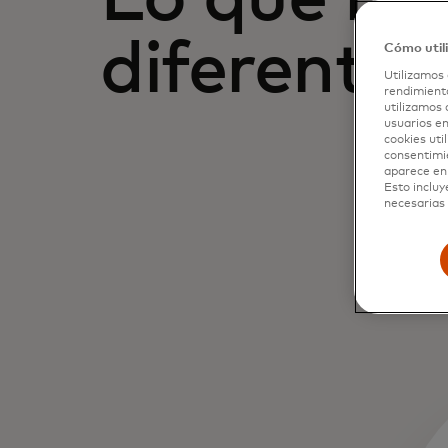
diferentes
Cómo util
Utilizamos 
rendimiento
utilizamos 
usuarios en
cookies uti
consentimi
aparece en 
Esto incluy
necesarias 