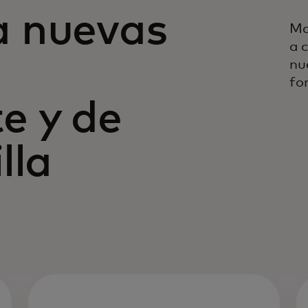
 nuevas
Ma
a 
nu
fo
e y de
lla