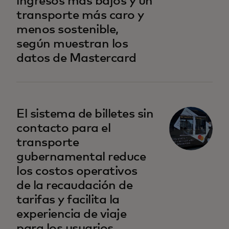
ingresos más bajos y un
transporte más caro y
menos sostenible,
según muestran los
datos de Mastercard
se abre en una pestaña nueva
El sistema de billetes sin
contacto para el
transporte
gubernamental reduce
los costos operativos
de la recaudación de
tarifas y facilita la
experiencia de viaje
para los usuarios.