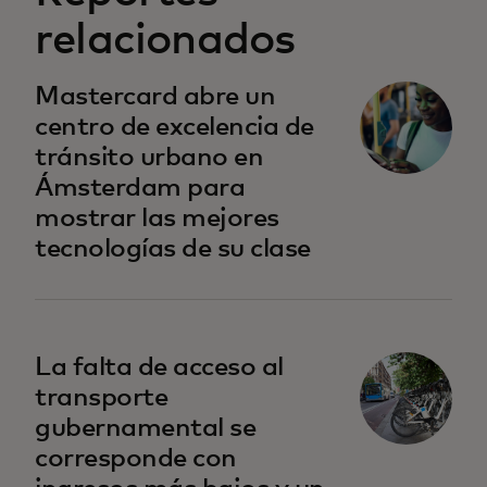
relacionados
se abre en una pestaña nueva
Mastercard abre un
centro de excelencia de
tránsito urbano en
Ámsterdam para
mostrar las mejores
tecnologías de su clase
se abre en una pestaña nueva
La falta de acceso al
transporte
gubernamental se
corresponde con