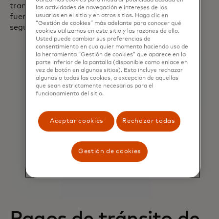
utilizamos cookies para mostrar publicidad basada en
transición completa a la tecnología EMV con un
las actividades de navegación e intereses de los
fuerte enfoque en soluciones de circuito abierto,
usuarios en el sitio y en otros sitios. Haga clic en
“Gestión de cookies” más adelante para conocer qué
según el reporte.
cookies utilizamos en este sitio y las razones de ello.
Usted puede cambiar sus preferencias de
consentimiento en cualquier momento haciendo uso de
la herramienta “Gestión de cookies” que aparece en la
parte inferior de la pantalla (disponible como enlace en
vez de botón en algunos sitios). Esto incluye rechazar
algunas o todas las cookies, a excepción de aquellas
que sean estrictamente necesarias para el
funcionamiento del sitio.
Aceptar cookies
Rechazar todas
Gestión de cookies