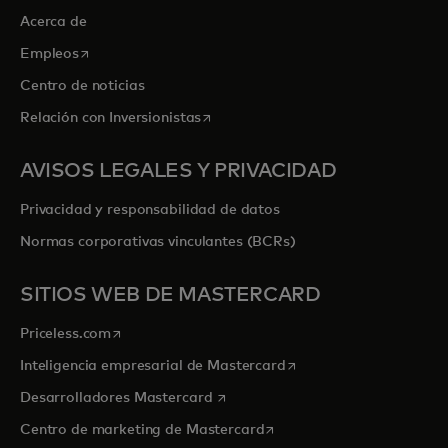
Acerca de
se abre en una pestaña nueva
Empleos
Centro de noticias
se abre en una pestaña nueva
Relación con Inversionistas
AVISOS LEGALES Y PRIVACIDAD
Privacidad y responsabilidad de datos
Normas corporativas vinculantes (BCRs)
SITIOS WEB DE MASTERCARD
se abre en una pestaña nueva
Priceless.com
se abre en una pestaña
Inteligencia empresarial de Mastercard
se abre en una pestaña nueva
Desarrolladores Mastercard
se abre en una pestaña nu
Centro de marketing de Mastercard