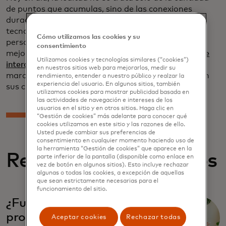
de puntos que acumulas, sino de las conexiones
duraderas. Con la combinación adecuada de
tecnología (desde recompensas y medición hasta
Cómo utilizamos las cookies y su
personalización y más) y el compromiso de ofrecer
consentimiento
mejores experiencias, la amplia gama de
servicios de
Utilizamos cookies y tecnologías similares (“cookies”)
interacción con el cliente
de Mastercard ayuda a las
en nuestros sitios web para mejorarlos, medir su
marcas a construir y mantener relaciones leales con
rendimiento, entender a nuestro público y realzar la
experiencia del usuario. En algunos sitios, también
sus clientes.
utilizamos cookies para mostrar publicidad basada en
las actividades de navegación e intereses de los
usuarios en el sitio y en otros sitios. Haga clic en
“Gestión de cookies” más adelante para conocer qué
cookies utilizamos en este sitio y las razones de ello.
Usted puede cambiar sus preferencias de
consentimiento en cualquier momento haciendo uso de
la herramienta “Gestión de cookies” que aparece en la
Reportes relacionados
parte inferior de la pantalla (disponible como enlace en
vez de botón en algunos sitios). Esto incluye rechazar
algunas o todas las cookies, a excepción de aquellas
que sean estrictamente necesarias para el
funcionamiento del sitio.
¿Funcionan los
programas de fidelización
Aceptar cookies
Rechazar todas