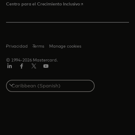
se abre en una pestaña nu
Centro para el Crecimiento Inclusivo
Privacidad
Terms
Manage cookies
© 1994-2026 Mastercard.
LinkedIn
Facebook
Twitter/X
YouTube
Select
a
country