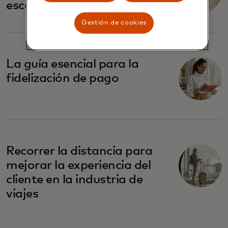
escalonados?
Gestión de cookies
La guía esencial para la
fidelización de pago
Recorrer la distancia para
mejorar la experiencia del
cliente en la industria de
viajes