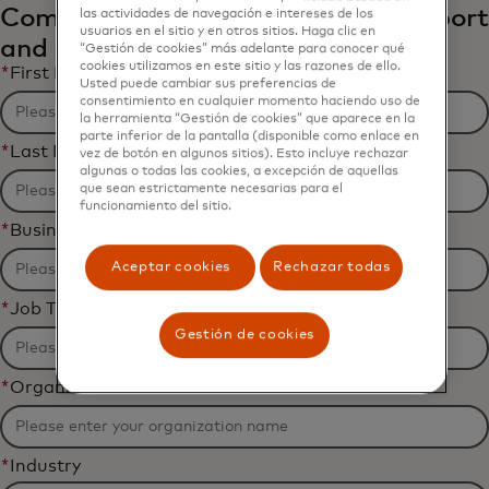
Complete the form to receive the report
las actividades de navegación e intereses de los
usuarios en el sitio y en otros sitios. Haga clic en
and related content via email.
“Gestión de cookies” más adelante para conocer qué
cookies utilizamos en este sitio y las razones de ello.
*
First Name
Usted puede cambiar sus preferencias de
consentimiento en cualquier momento haciendo uso de
la herramienta “Gestión de cookies” que aparece en la
parte inferior de la pantalla (disponible como enlace en
*
Last Name
vez de botón en algunos sitios). Esto incluye rechazar
algunas o todas las cookies, a excepción de aquellas
que sean estrictamente necesarias para el
funcionamiento del sitio.
*
Business Email Address
Aceptar cookies
Rechazar todas
*
Job Title
Gestión de cookies
*
Organization Name
*
Industry