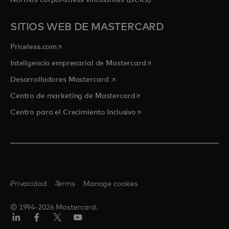
Normas corporativas vinculantes (BCRs)
SITIOS WEB DE MASTERCARD
se abre en una pestaña nueva
Priceless.com
se abre en una pestaña
Inteligencia empresarial de Mastercard
se abre en una pestaña nueva
Desarrolladores Mastercard
se abre en una pestaña nu
Centro de marketing de Mastercard
se abre en una pestaña nu
Centro para el Crecimiento Inclusivo
Privacidad
Terms
Manage cookies
© 1994-2026 Mastercard.
LinkedIn
Facebook
Twitter/X
YouTube