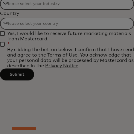
Filtering
Country
will
be
Filtering
applied
Yes, I would like to receive future marketing materials
will
after
from Mastercard.
be
*
3
By clicking the button below, I confirm that I have read
applied
characters.
and agree to the
Terms of Use
. You acknowledge that
after
your personal data will be processed by Mastercard as
described in the
Privacy Notice
.
3
characters.
Submit