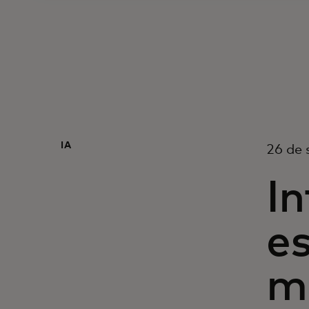
IA
26 de
In
e
ma