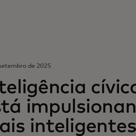
 setembro de 2025
teligência cívi
stá impulsiona
is inteligentes