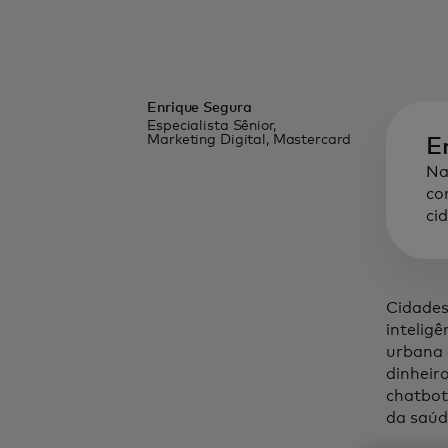
Enrique Segura
Especialista Sênior,
Marketing Digital, Mastercard
E
Na
co
ci
Cidades
intelig
urbana 
dinheiro
chatbot
da saúd