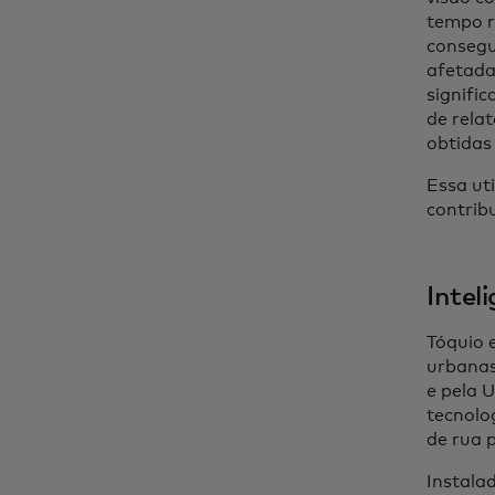
tempo r
consegu
afetada
signifi
de rela
obtidas 
Essa ut
contrib
Intel
Tóquio e
urbanas
e pela 
tecnolo
de rua 
Instala