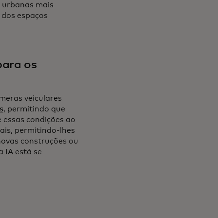
as urbanas mais
 dos espaços
para os
meras veiculares
s
, permitindo que
e essas condições ao
is, permitindo-lhes
novas construções ou
 IA está se