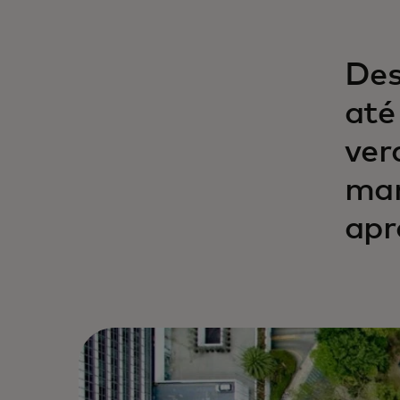
Des
até
ver
man
apr