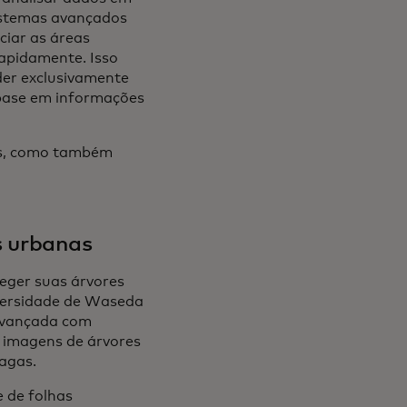
sistemas avançados
ciar as áreas
rapidamente. Isso
der exclusivamente
 base em informações
sos, como também
es urbanas
teger suas árvores
iversidade de Waseda
 avançada com
 imagens de árvores
agas.
e de folhas