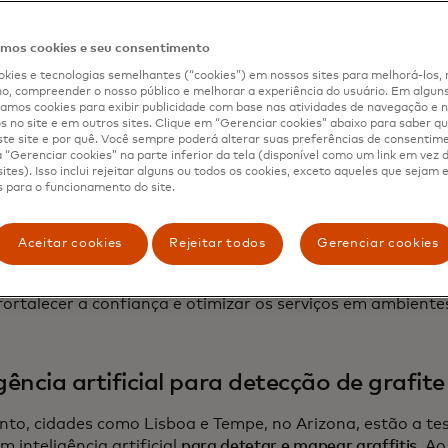
bot urbano com IA
os cookies e seu consentimento
kies e tecnologias semelhantes (“cookies”) em nossos sites para melhorá-los, 
, o governo da cidade de Buenos Aires lançou o Boti, um
, compreender o nosso público e melhorar a experiência do usuário. Em alguns 
mos cookies para exibir publicidade com base nas atividades de navegação e n
p originalmente desenvolvido para compartilhar atualiz
s no site e em outros sites. Clique em “Gerenciar cookies” abaixo para saber qu
9. Desde então, Boti evoluiu para um
assistente digital 
te site e por quê. Você sempre poderá alterar suas preferências de consentim
 Agora, o sistema processa imagens enviadas pelos usuári
“Gerenciar cookies” na parte inferior da tela (disponível como um link em vez
ites). Isso inclui rejeitar alguns ou todos os cookies, exceto aqueles que sejam
s para infrações de estacionamento), alerta os cidadãos 
 para o funcionamento do site.
o real e permite que os moradores denunciem crimes dir
p. Com seu tom coloquial, o Boti foi projetado para os m
bém oferece suporte ao inglês, tornando-se útil também p
Aceitar cookies
Rejeitar todos
Gerenciar cookies
esso demonstra como as ferramentas de comunicação b
ortalecer a confiança e otimizar os serviços em ambiente
igência artificial para detecção de grafite
nto, cidades como Lisboa e Tempe, no Arizona, estão a te
m inteligência artificial
para detetar e mapear graffitis
. A