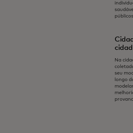
individu
saudáve
público
Cidad
cidad
Na cida
coletad
seu mod
longo d
modelar
melhori
provand