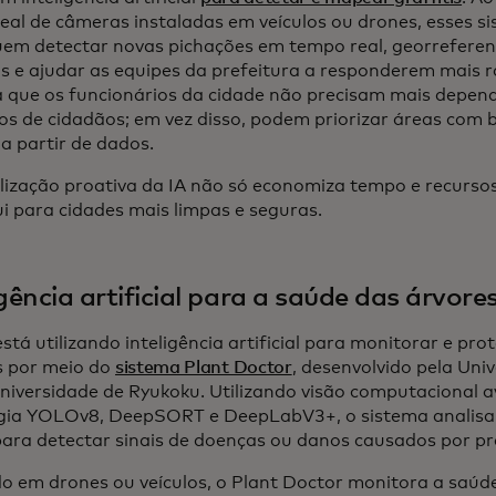
eal de câmeras instaladas em veículos ou drones, esses 
em detectar novas pichações em tempo real, georreferen
s e ajudar as equipes da prefeitura a responderem mais 
ca que os funcionários da cidade não precisam mais depen
tos de cidadãos; em vez disso, podem priorizar áreas com
a partir de dados.
ilização proativa da IA não só economiza tempo e recur
ui para cidades mais limpas e seguras.
igência artificial para a saúde das árvor
stá utilizando inteligência artificial para monitorar e pro
 por meio do
sistema Plant Doctor
, desenvolvido pela Un
Universidade de Ryukoku. Utilizando visão computacional
gia YOLOv8, DeepSORT e DeepLabV3+, o sistema analisa
para detectar sinais de doenças ou danos causados por pr
do em drones ou veículos, o Plant Doctor monitora a saúd