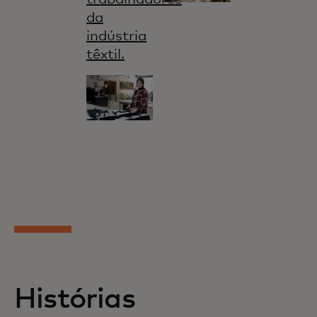
da
indústria
têxtil.
Histórias