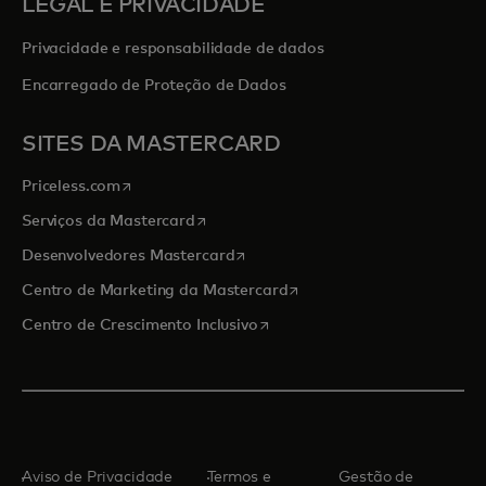
LEGAL E PRIVACIDADE
Privacidade e responsabilidade de dados
Encarregado de Proteção de Dados
SITES DA MASTERCARD
abre em uma nova guia
Priceless.com
abre em uma nova guia
Serviços da Mastercard
abre em uma nova guia
Desenvolvedores Mastercard
abre em uma nova guia
Centro de Marketing da Mastercard
abre em uma nova guia
Centro de Crescimento Inclusivo
Aviso de Privacidade
Termos e
Gestão de