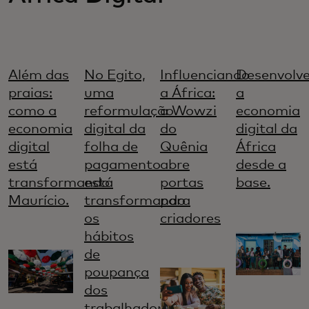
Além das
No Egito,
Influenciando
Desenvolv
praias:
uma
a África:
a
como a
reformulação
a Wowzi
economia
economia
digital da
do
digital da
digital
folha de
Quênia
África
está
pagamento
abre
desde a
transformando
está
portas
base.
Maurício.
transformando
para
os
criadores
hábitos
de
poupança
dos
trabalhadores