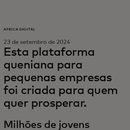
Para você
Para empresas
ÁFRICA DIGITAL
23 de setembro de 2024
Para o mundo
Esta plataforma
queniana para
Para inovadores
pequenas empresas
Notícias e tendências
foi criada para quem
quer prosperar.
Milhões de jovens