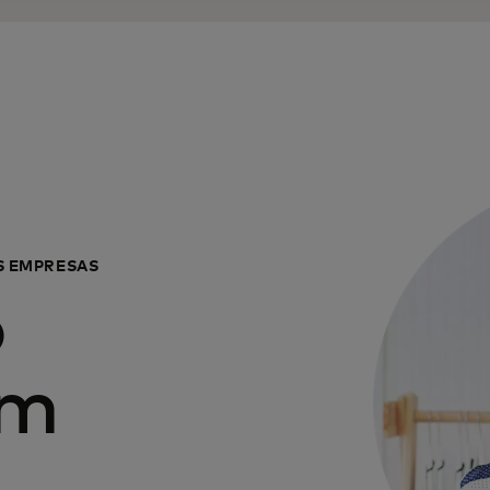
S EMPRESAS
o
om