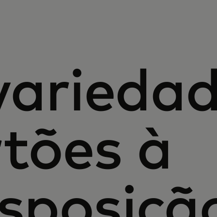
arieda
rtões à
isposiçã