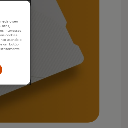
medir o seu
sites,
os interesses
ais cookies
ento usando a
 de um botão
 estritamente