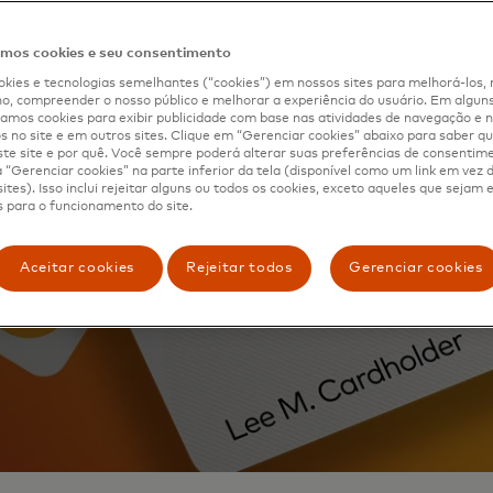
os cookies e seu consentimento
kies e tecnologias semelhantes (“cookies”) em nossos sites para melhorá-los, 
, compreender o nosso público e melhorar a experiência do usuário. Em alguns 
mos cookies para exibir publicidade com base nas atividades de navegação e n
s no site e em outros sites. Clique em “Gerenciar cookies” abaixo para saber qu
te site e por quê. Você sempre poderá alterar suas preferências de consentim
“Gerenciar cookies” na parte inferior da tela (disponível como um link em vez
ites). Isso inclui rejeitar alguns ou todos os cookies, exceto aqueles que sejam
 para o funcionamento do site.
Aceitar cookies
Rejeitar todos
Gerenciar cookies