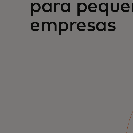
para peque
empresas
Soluções para o
mercado
intermediário