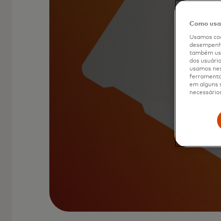
Como usam
Usamos coo
desempenho
também usa
dos usuário
usamos nes
ferramenta 
em alguns s
necessários