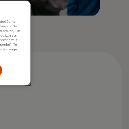
izboljšamo,
zkušnjo. Na
a brskanju in
 da izveste,
premenite z
gumba). To
a delovanje