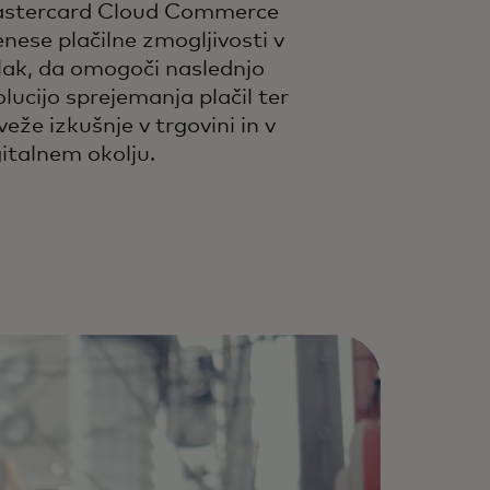
stercard Cloud Commerce
enese plačilne zmogljivosti v
lak, da omogoči naslednjo
olucijo sprejemanja plačil ter
eže izkušnje v trgovini in v
gitalnem okolju.