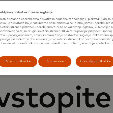
abljamo piškotke in vaše soglasje
letnih straneh uporabljamo piškotke in podobne tehnologije ("piškotki"), da jih 
ovo učinkovitost, bolje razumemo naše obiskovalce in izboljšamo uporabniško i
pletnih straneh piškotke uporabljamo tudi za prikazovanje oglasov, ki temeljijo n
porabnikov na tej in drugih spletnih straneh. Kliknite "Upravljaj piškotke" spodaj,
otke uporabljamo na tej strani in zakaj. Svoje nastavitve soglasja lahko vedno s
pravljaj piškotke" na dnu zaslona (na nekaterih straneh kot povezava namesto 
udi možnost zavrniti nekatere ali vse piškotke, razen tistih, ki so nujno potrebni z
Dovoli piškotke
Zavrni vse
Upravljaj piškotke
vstopite