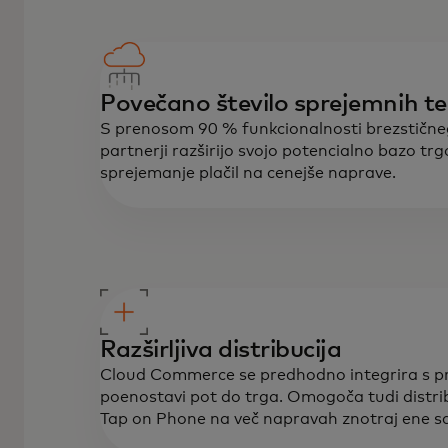
Povečano število sprejemnih t
S prenosom 90 % funkcionalnosti brezstičneg
partnerji razširijo svojo potencialno bazo trgo
sprejemanje plačil na cenejše naprave.
Razširljiva distribucija
Cloud Commerce se predhodno integrira s proce
poenostavi pot do trga. Omogoča tudi distrib
Tap on Phone na več napravah znotraj ene s