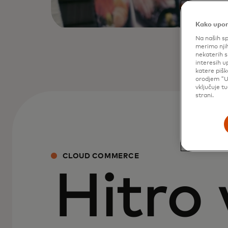
Kako upor
Na naših sp
merimo njih
nekaterih s
interesih u
katere pišk
orodjem "U
vključuje t
strani.
CLOUD COMMERCE
Hitro 