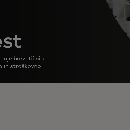
est
nje brezstičnih
o in stroškovno