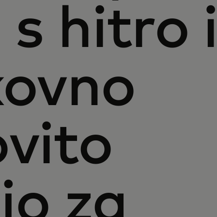
 s hitro 
kovno
ovito
ijo za