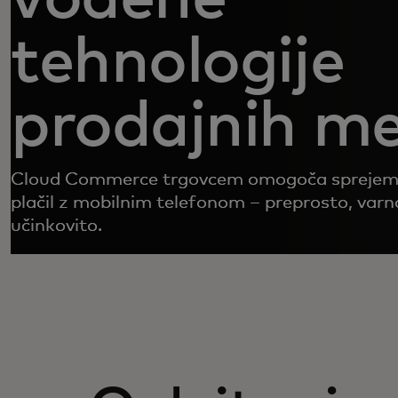
tehnologije
prodajnih m
Cloud Commerce trgovcem omogoča sprejema
plačil z mobilnim telefonom – preprosto, varn
učinkovito.