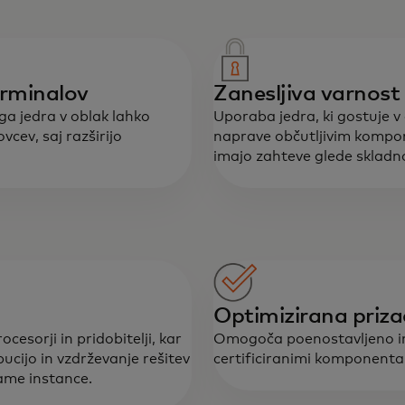
erminalov
Zanesljiva varnost
a jedra v oblak lahko
Uporaba jedra, ki gostuje v 
vcev, saj razširijo
naprave občutljivim kompon
imajo zahteve glede skladnos
Optimizirana priza
sorji in pridobitelji, kar
Omogoča poenostavljeno in
ucijo in vzdrževanje rešitev
certificiranimi komponenta
ame instance.