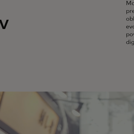
Ma
pr
v
ob
ev
pov
di