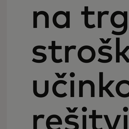
na trg
stroš
učink
rešitv