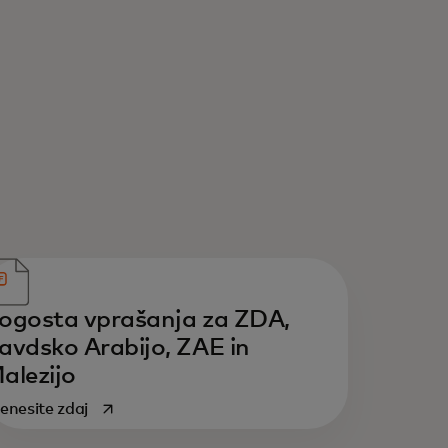
ogosta vprašanja za ZDA,
avdsko Arabijo, ZAE in
alezijo
opens in a new tab
enesite zdaj