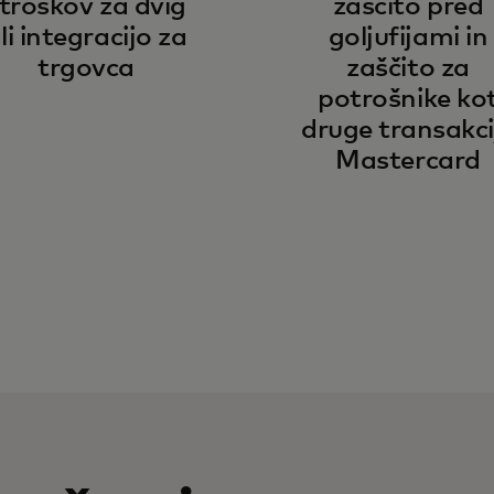
troškov za dvig
zaščito pred
li integracijo za
goljufijami in
trgovca
zaščito za
potrošnike ko
druge transakci
Mastercard