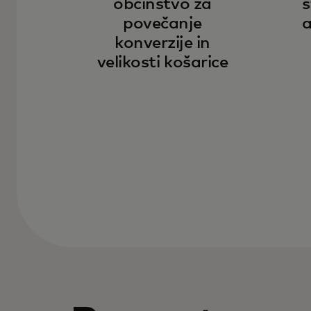
občinstvo za
s
povečanje
a
konverzije in
velikosti košarice