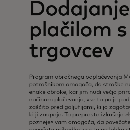
Dodajanje 
plačilom 
trgovcev
Program obročnega odplačevanja M
potrošnikom omogoča, da stroške na
enake obroke, kar jim nudi večjo pri
načinom plačevanja, vse to pa je pod
zaščito pred goljufijami, ki jo zago
ki ji zaupajo. Ta preprosta izkušnja »
pozneje« vam omogoča, da povečate v
povečate prihodke, vse to pa lahko s