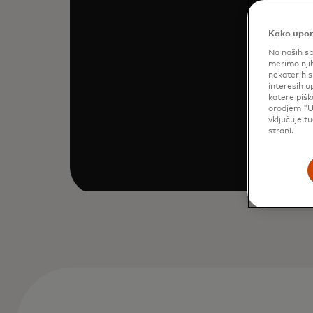
Kako upor
Na naših sp
merimo njih
nekaterih s
interesih u
katere pišk
orodjem "U
vključuje t
strani.