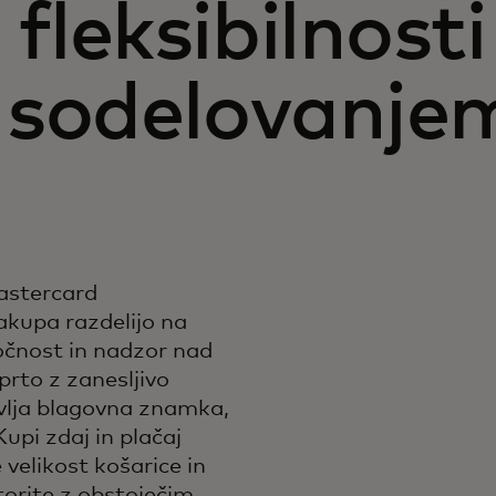
fleksibilnosti
s sodelovanje
astercard
kupa razdelijo na
ročnost in nadzor nad
prto z zanesljivo
tavlja blagovna znamka,
Kupi zdaj in plačaj
elikost košarice in
torite z obstoječim