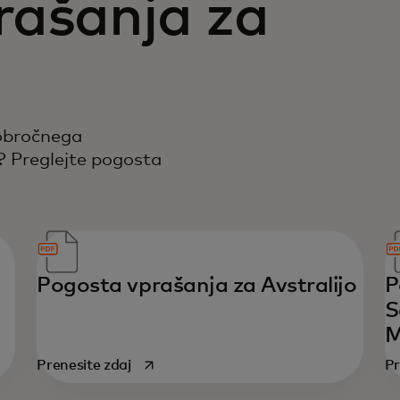
rašanja za
 obročnega
? Preglejte pogosta
Pogosta vprašanja za Avstralijo
P
S
M
opens in a new tab
Prenesite zdaj
Pr