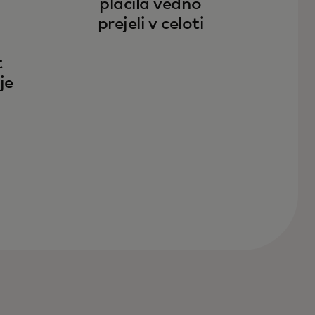
plačila vedno
prejeli v celoti
t
je