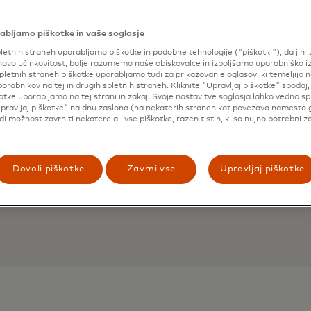
abljamo piškotke in vaše soglasje
letnih straneh uporabljamo piškotke in podobne tehnologije ("piškotki"), da jih 
ovo učinkovitost, bolje razumemo naše obiskovalce in izboljšamo uporabniško i
pletnih straneh piškotke uporabljamo tudi za prikazovanje oglasov, ki temeljijo n
porabnikov na tej in drugih spletnih straneh. Kliknite "Upravljaj piškotke" spodaj,
otke uporabljamo na tej strani in zakaj. Svoje nastavitve soglasja lahko vedno s
pravljaj piškotke" na dnu zaslona (na nekaterih straneh kot povezava namesto 
udi možnost zavrniti nekatere ali vse piškotke, razen tistih, ki so nujno potrebni z
Dovoli piškotke
Zavrni vse
Upravljaj piškotke