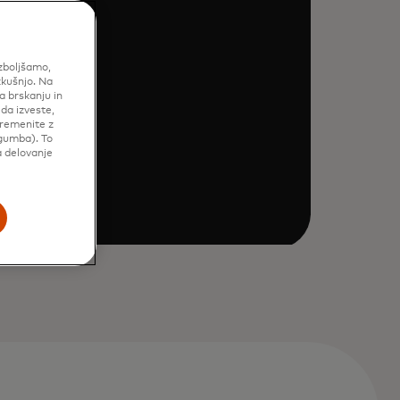
izboljšamo,
zkušnjo. Na
a brskanju in
 da izveste,
premenite z
gumba). To
a delovanje