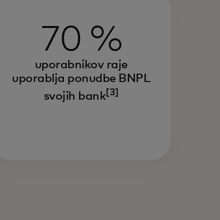
70 %
uporabnikov raje
uporablja ponudbe BNPL
[3]
svojih bank