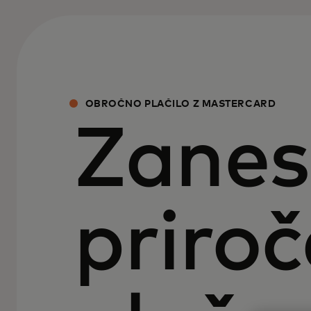
OBROČNO PLAČILO Z MASTERCARD
Zanesl
priroč