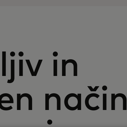
jiv in
en nači