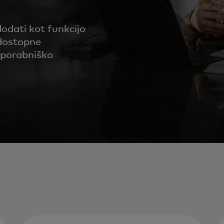
odati kot funkcijo
 dostopne
uporabniško