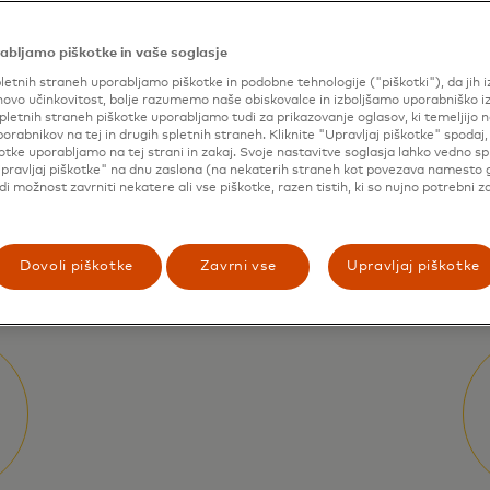
vanja
abljamo piškotke in vaše soglasje
letnih straneh uporabljamo piškotke in podobne tehnologije ("piškotki"), da jih 
ovo učinkovitost, bolje razumemo naše obiskovalce in izboljšamo uporabniško i
pletnih straneh piškotke uporabljamo tudi za prikazovanje oglasov, ki temeljijo n
porabnikov na tej in drugih spletnih straneh. Kliknite "Upravljaj piškotke" spodaj,
potrošnikom omogoča
otke uporabljamo na tej strani in zakaj. Svoje nastavitve soglasja lahko vedno s
 tako da kupijo, kar
pravljaj piškotke" na dnu zaslona (na nekaterih straneh kot povezava namesto 
udi možnost zavrniti nekatere ali vse piškotke, razen tistih, ki so nujno potrebni z
delijo.
Dovoli piškotke
Zavrni vse
Upravljaj piškotke