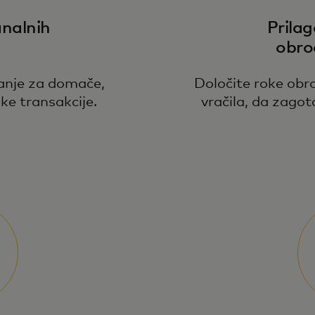
nalnih
Prilag
obro
anje za domače,
Določite roke obr
ke transakcije.
vračila, da zago