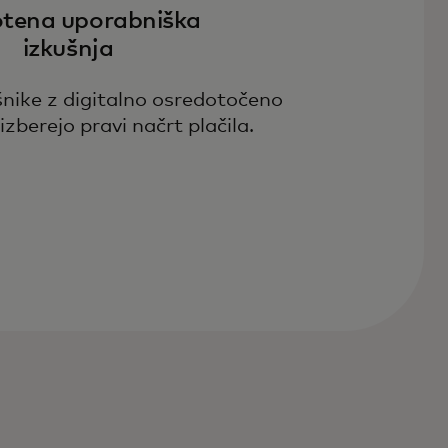
tena uporabniška
izkušnja
šnike z digitalno osredotočeno
izberejo pravi načrt plačila.