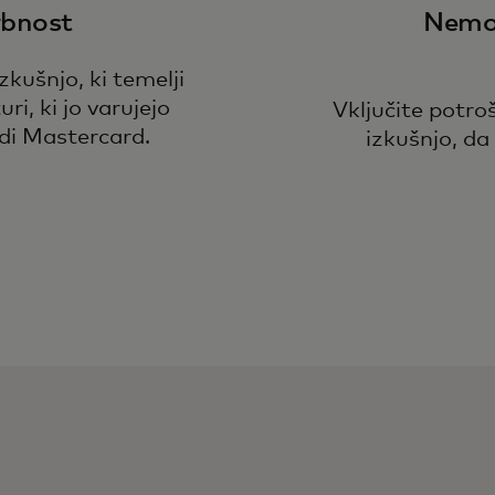
rbnost
Nemo
kušnjo, ki temelji
i, ki jo varujejo
Vključite potro
di Mastercard.
izkušnjo, da 