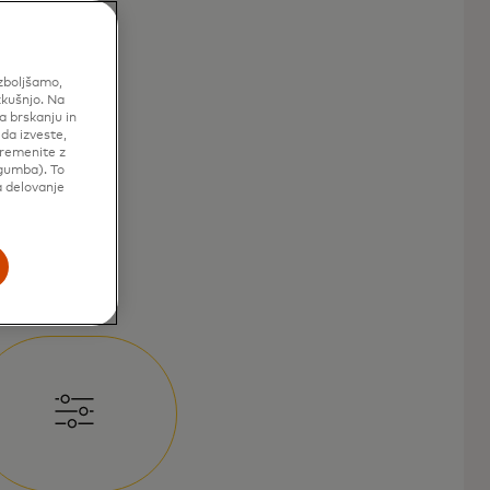
izboljšamo,
zkušnjo. Na
a brskanju in
 da izveste,
premenite z
gumba). To
a delovanje