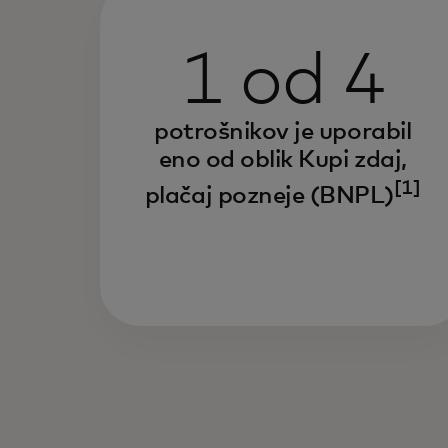
1 od 4
potrošnikov je uporabil
eno od oblik Kupi zdaj,
[1]
plačaj pozneje (BNPL)