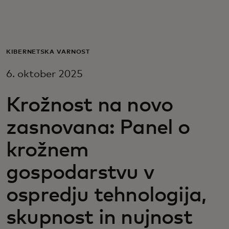
Zate
Za podjetja
KIBERNETSKA VARNOST
6. oktober 2025
Za svet
Krožnost na novo
Za inovatorje
zasnovana: Panel o
krožnem
Novice in trendi
gospodarstvu v
ospredju tehnologija,
skupnost in nujnost