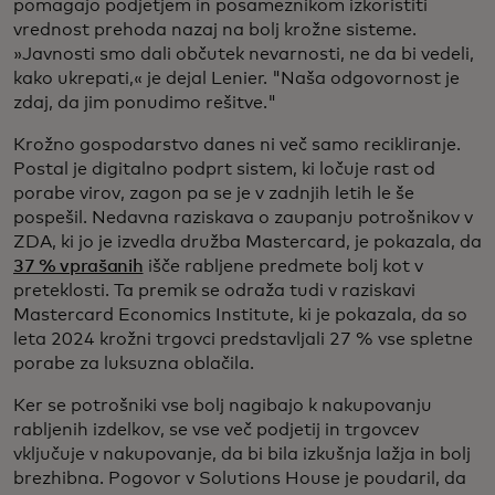
pomagajo podjetjem in posameznikom izkoristiti
vrednost prehoda nazaj na bolj krožne sisteme.
»Javnosti smo dali občutek nevarnosti, ne da bi vedeli,
kako ukrepati,« je dejal Lenier. "Naša odgovornost je
zdaj, da jim ponudimo rešitve."
Krožno gospodarstvo danes ni več samo recikliranje.
Postal je digitalno podprt sistem, ki ločuje rast od
porabe virov, zagon pa se je v zadnjih letih le še
pospešil. Nedavna raziskava o zaupanju potrošnikov v
ZDA, ki jo je izvedla družba Mastercard, je pokazala, da
37 % vprašanih
išče rabljene predmete bolj kot v
preteklosti. Ta premik se odraža tudi v raziskavi
Mastercard Economics Institute, ki je pokazala, da so
leta 2024 krožni trgovci predstavljali 27 % vse spletne
porabe za luksuzna oblačila.
Ker se potrošniki vse bolj nagibajo k nakupovanju
rabljenih izdelkov, se vse več podjetij in trgovcev
vključuje v nakupovanje, da bi bila izkušnja lažja in bolj
brezhibna. Pogovor v Solutions House je poudaril, da