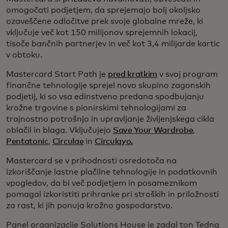
omogočati podjetjem, da sprejemajo bolj okoljsko
ozaveščene odločitve prek svoje globalne mreže, ki
vključuje več kot 150 milijonov sprejemnih lokacij,
tisoče bančnih partnerjev in več kot 3,4 milijarde kartic
v obtoku.
Mastercard Start Path je
pred kratkim
v svoj program
finančne tehnologije sprejel novo skupino zagonskih
podjetij, ki so vsa edinstveno predana spodbujanju
krožne trgovine s pionirskimi tehnologijami za
trajnostno potrošnjo in upravljanje življenjskega cikla
oblačil in blaga. Vključujejo
Save Your Wardrobe
,
Pentatonic
,
Circulae
in
Circulayo.
Mastercard se v prihodnosti osredotoča na
izkoriščanje lastne plačilne tehnologije in podatkovnih
vpogledov, da bi več podjetjem in posameznikom
pomagal izkoristiti prihranke pri stroških in priložnosti
za rast, ki jih ponuja krožno gospodarstvo.
Panel organizacije Solutions House je zadal ton Tedna