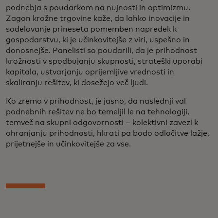
podnebja s poudarkom na nujnosti in optimizmu.
Zagon krožne trgovine kaže, da lahko inovacije in
sodelovanje prineseta pomemben napredek k
gospodarstvu, ki je učinkovitejše z viri, uspešno in
donosnejše. Panelisti so poudarili, da je prihodnost
krožnosti v spodbujanju skupnosti, strateški uporabi
kapitala, ustvarjanju oprijemljive vrednosti in
skaliranju rešitev, ki dosežejo več ljudi.
Ko zremo v prihodnost, je jasno, da naslednji val
podnebnih rešitev ne bo temeljil le na tehnologiji,
temveč na skupni odgovornosti – kolektivni zavezi k
ohranjanju prihodnosti, hkrati pa bodo odločitve lažje,
prijetnejše in učinkovitejše za vse.