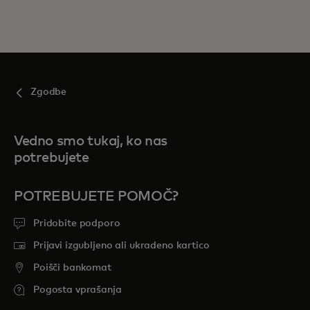
Zgodbe
Vedno smo tukaj, ko nas
potrebujete
POTREBUJETE POMOČ?
Pridobite podporo
Prijavi izgubljeno ali ukradeno kartico
Poišči bankomat
Pogosta vprašanja