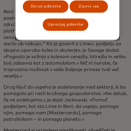
Dovoli piškotke
Zavrni vse
Beni je na primer razširitev spletnega brskalnika, ki
poenostavlja nakupovanje rabljenih izdelkov z
združevanjem razpoložljivih možnosti na različnih
Upravljaj piškotke
platformah. »Prodajam vam stil, prodajam vam
cenovno dostopnost,« je dejal Sanner. "Trajnost je
darilo ob nakupu." Ko je govoril o Limeu, podjetju za
skupno uporabo koles in skuterjev, je Savage dodal:
»Pogosto je vožnja s kolesom cenejša, hitrejša in veliko
bolj zabavna kot z avtomobilom.« Nič ni narobe, če
trajnostna možnost v vaše življenje prinese tudi več
veselja.«
Drug ključ do uspeha je sodelovanje med sektorji, ki bo
pomagalo pri rasti krožnega gospodarstva. »Ne deluje,
če ne sodelujemo,« je dejal Jackowski. »Pomoč
podjetjem, kot sta Lime in Beni, da uspejo, pomaga
njim, pomaga nam [Mastercardu], pomaga
potrošnikom – in pomaga planetu.«
Mastercard si prizadeva navdihovati, obveščati in