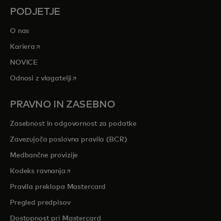
PODJETJE
O nas
opens in a new tab
Kariera
NOVICE
opens in a new tab
Odnosi z vlagatelji
PRAVNO IN ZASEBNO
Zasebnost in odgovornost za podatke
Zavezujoča poslovna pravila (BCR)
Medbančne provizije
opens in a new tab
Kodeks ravnanja
Pravila preklopa Mastercard
Pregled predpisov
Dostopnost pri Mastercard