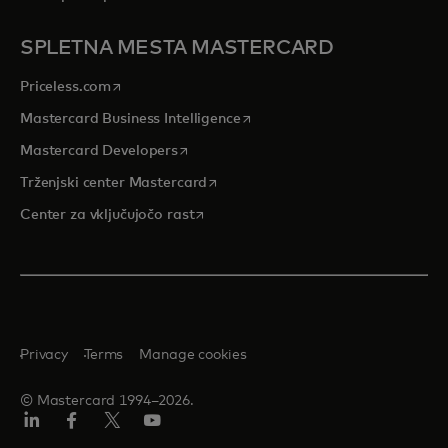
SPLETNA MESTA MASTERCARD
opens in a new tab
Priceless.com
opens in a new tab
Mastercard Business Intelligence
opens in a new tab
Mastercard Developers
opens in a new tab
Trženjski center Mastercard
opens in a new tab
Center za vključujočo rast
Privacy
Terms
Manage cookies
© Mastercard 1994–2026.
Linkedin
Facebook
Twitter/X
YouTuba