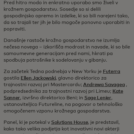
Pred hitro modo in enkratno uporabo smo živeli v
krožnem gospodarstvu. Sosedje so si delili
gospodinjsko opremo in izdelke, ki so bili narejeni tako,
da so trajali ter jih je bilo mogoče ponovno uporabiti in
popraviti.
Današnje rastoče krožno gospodarstvo ne izumlja
nečesa novega – izkorišča modrost in navade, ki so bile
samoumevne generacijam pred nami, hkrati pa
spodbuja potrošnike k sodelovanju v gibanju.
Za začetek Tedna podnebja v New Yorku je
Futerra
gostila
Ellen Jackowski
, glavno direktorico za
trajnostni razvoj pri Mastercardu;
Andrewa Savagea
,
podpredsednika za trajnostni razvoj pri Limeu;
Kate
Sanner
, izvršno direktorico Beni; in
Sage Lenier
,
ustanoviteljico Futureline, na pogovor o tehnološko
omogočenem vzponu krožnega gospodarstva.
Panel, ki je potekal v
Solutions House
, je predstavil,
kako tako velika podjetja kot inovativni novi akterji