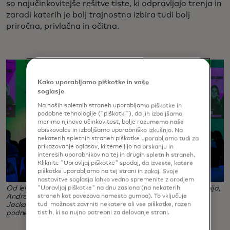
so najučinkovitejše rešitve tiste, ki odpravljajo trenja in
zaradi katerih je bolj trajnostna izbira tudi bolj
priročna, privlačna in očitna.
Kako uporabljamo piškotke in vaše
soglasje
Na naših spletnih straneh uporabljamo piškotke in
podobne tehnologije ("piškotki"), da jih izboljšamo,
merimo njihovo učinkovitost, bolje razumemo naše
obiskovalce in izboljšamo uporabniško izkušnjo. Na
nekaterih spletnih straneh piškotke uporabljamo tudi za
prikazovanje oglasov, ki temeljijo na brskanju in
interesih uporabnikov na tej in drugih spletnih straneh.
Kliknite "Upravljaj piškotke" spodaj, da izveste, katere
piškotke uporabljamo na tej strani in zakaj. Svoje
nastavitve soglasja lahko vedno spremenite z orodjem
"Upravljaj piškotke" na dnu zaslona (na nekaterih
Od leve proti desni: Lucy Shea iz Futerre, Kate Sanner iz Benija,
straneh kot povezava namesto gumba). To vključuje
Andrew Savage iz Limea, Sage Lenier iz Futurelinea in Ellen
tudi možnost zavrniti nekatere ali vse piškotke, razen
Jackowski iz Mastercarda na panelu o rešitvah med tednom
tistih, ki so nujno potrebni za delovanje strani.
podnebja v New Yorku. (Fotografija: Futerra)