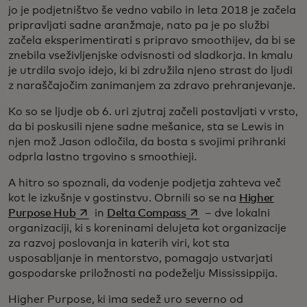
jo je podjetništvo še vedno vabilo in leta 2018 je začela
pripravljati sadne aranžmaje, nato pa je po službi
začela eksperimentirati s pripravo smoothijev, da bi se
znebila vseživljenjske odvisnosti od sladkorja. In kmalu
je utrdila svojo idejo, ki bi združila njeno strast do ljudi
z naraščajočim zanimanjem za zdravo prehranjevanje.
Ko so se ljudje ob 6. uri zjutraj začeli postavljati v vrsto,
da bi poskusili njene sadne mešanice, sta se Lewis in
njen mož Jason odločila, da bosta s svojimi prihranki
odprla lastno trgovino s smoothieji.
A hitro so spoznali, da vodenje podjetja zahteva več
kot le izkušnje v gostinstvu. Obrnili so se na
Higher
opens in a new tab
opens in a new tab
Purpose Hub
in
Delta Compass
– dve lokalni
organizaciji, ki s koreninami delujeta kot organizacije
za razvoj poslovanja in katerih viri, kot sta
usposabljanje in mentorstvo, pomagajo ustvarjati
gospodarske priložnosti na podeželju Mississippija.
Higher Purpose, ki ima sedež uro severno od