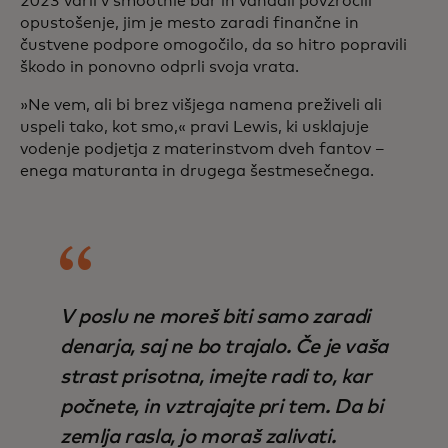
2023 vdrli v smoothie bar in vandali povzročili
opustošenje, jim je mesto zaradi finančne in
čustvene podpore omogočilo, da so hitro popravili
škodo in ponovno odprli svoja vrata.
»Ne vem, ali bi brez višjega namena preživeli ali
uspeli tako, kot smo,« pravi Lewis, ki usklajuje
vodenje podjetja z materinstvom dveh fantov –
enega maturanta in drugega šestmesečnega.
V poslu ne moreš biti samo zaradi
denarja, saj ne bo trajalo. Če je vaša
strast prisotna, imejte radi to, kar
počnete, in vztrajajte pri tem. Da bi
zemlja rasla, jo moraš zalivati.