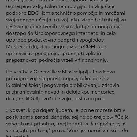
usmerjeno v digitalno tehnologijo. To vključuje
podporo BDO-jem s tehnično pomočjo in mrežami
vzajemnega učenja, razvoj lokaliziranih strategij za
reševanje edinstvenih izzivov, kot je pomanjkanje
dostopa do širokopasovnega interneta, in celo
uporabo podatkovno podprtih vpogledov
Mastercarda, ki pomagajo vsem CDFI-jem
optimizirati posojanje, spremljati vpliv in
prepoznavati področja vrzeli v financiranju.
Po vrnitvi v Greenville v Mississippiju Lewisova
pomaga svoji skupnosti naprej tako, da se z
lokalnimi šolarji pogovarja o oblikovanju zdravih
prehranjevalnih navad in deluje kot mentorica
drugim, ki želijo začeti svojo poslovno pot.
»Nasvet, ki ga dajem ljudem, je, da ne morete biti v
poslu samo zaradi denarja, saj ne bo trajalo.« "Če je
vaša strast prisotna, imejte radi to, kar počnete, in
vztrajajte pri tem," pravi. "Zemljo moraš zalivati, da