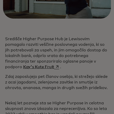
Središče Higher Purpose Hub je Lewisovim
pomagalo razviti veščine poslovnega vodenja, ki so
jih potrebovali za uspeh, in jim omogočilo dostop do
lokalnih bank, odprlo vrata do potrebnega
financiranja ter sponzoriralo oglasne panoje v
opens in a new tab
podporo
Kay's Kute Fruit
.
Zdaj zaposlujejo pet članov osebja, ki strežejo sklede
z acai jagodami, zelenjavne zavitke in smutije iz
ohrovta, ananasa, manga in drugih svežih pridelkov.
Nekaj let pozneje sta se Higher Purpose in celotna
skupnost znova izkazala za neprecenljiva. Ko so leta