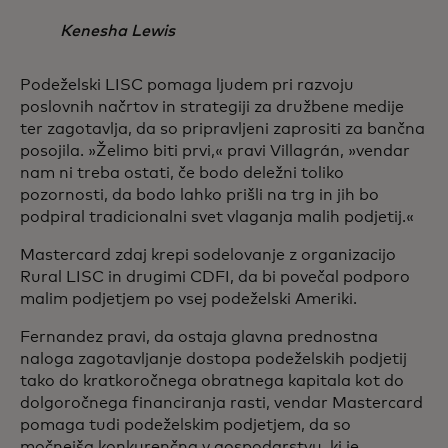
Kenesha Lewis
Podeželski LISC pomaga ljudem pri razvoju
poslovnih načrtov in strategiji za družbene medije
ter zagotavlja, da so pripravljeni zaprositi za bančna
posojila. »Želimo biti prvi,« pravi Villagrán, »vendar
nam ni treba ostati, če bodo deležni toliko
pozornosti, da bodo lahko prišli na trg in jih bo
podpiral tradicionalni svet vlaganja malih podjetij.«
Mastercard zdaj krepi sodelovanje z organizacijo
Rural LISC in drugimi CDFI, da bi povečal podporo
malim podjetjem po vsej podeželski Ameriki.
Fernandez pravi, da ostaja glavna prednostna
naloga zagotavljanje dostopa podeželskih podjetij
tako do kratkoročnega obratnega kapitala kot do
dolgoročnega financiranja rasti, vendar Mastercard
pomaga tudi podeželskim podjetjem, da so
močnejša konkurenčna v gospodarstvu, ki je