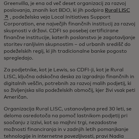
Greenvilla, je ena od več deset organizacij za razvoj
ope
poslovanja, znanih kot BDO, ki jih podpira
Rural LISC
, podeželska veja Local Initiatives Support
Corporation, ene največjih finančnih institucij za razvoj
skupnosti v državi. CDFI so posebej certificirane
finančne institucije, katerih poslanstvo je zagotavljanje
storitev ranljivim skupnostim – od urbanih središč do
podeželskih regij, ki jih tradicionalne banke pogosto
spregledajo.
Za podjetnike, kot je Lewis, so CDFI-ji, kot je Rural
LISC, ključna odskočna deska za izgradnjo finančnih in
digitalnih veščin, potrebnih za razvoj malih podjetij, ki
so življenjska sila podeželskih območij, kjer živi vsak peti
Američan.
Organizacija Rural LISC, ustanovljena pred 30 leti, se
deloma osredotoča na pomoč lastnikom podjetij pri
soočanju z izzivi, kot so majhni trgi, nezadostne
možnosti financiranja in v zadnjih letih pomanjkanje
tehnologije in internetne povezljivosti, pravi Nadia