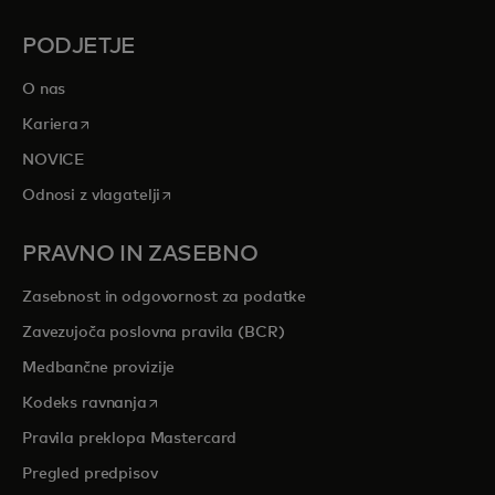
PODJETJE
O nas
opens in a new tab
Kariera
NOVICE
opens in a new tab
Odnosi z vlagatelji
PRAVNO IN ZASEBNO
Zasebnost in odgovornost za podatke
Zavezujoča poslovna pravila (BCR)
Medbančne provizije
opens in a new tab
Kodeks ravnanja
Pravila preklopa Mastercard
Pregled predpisov