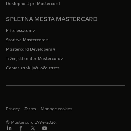
Dostopnost pri Mastercard
SPLETNA MESTA MASTERCARD
opens in a new tab
Priceless.com
opens in a new tab
Storitve Mastercard
opens in a new tab
Mastercard Developers
opens in a new tab
Trženjski center Mastercard
opens in a new tab
Center za vključujočo rast
Privacy
Terms
Manage cookies
© Mastercard 1994–2026.