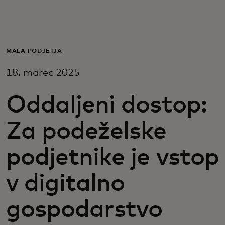
Zate
Za podjetja
MALA PODJETJA
18. marec 2025
Za svet
Oddaljeni dostop:
Za inovatorje
Za podeželske
Novice in trendi
podjetnike je vstop
v digitalno
gospodarstvo