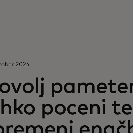
tober 2024
ovolj pamete
ahko poceni te
premeni enač