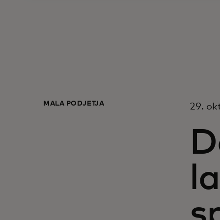
MALA PODJETJA
29. ok
D
l
s