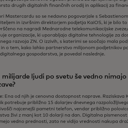
rsto drugih digitalnih finančnih orodij in aplikacij za fin
pri Mastercardu so se nedavno pogovarjale s Sebastienom
teljem in izvršnim direktorjem podjetja KaiOS, ki je bilo to
rščeno na nagradi Mednarodne telekomunikacijske zveze
juje organizacije, ki uporabljajo digitalne tehnologije za do
nega razvoja ZN. O izzivih, s katerimi se soočajo mala podj
, in o tem, kako lahko partnerstvo milijonom podjetnikov p
 digitalnega gospodarstva, je povedal naslednje.
 milijarde ljudi po svetu še vedno nimajo
zave?
le: Ena od njih je cenovna dostopnost naprave. Raziskava 
ik potrebuje približno 15 dolarjev dnevnega razpoložljiveg
ivošči najcenejši pametni telefon, vendar približno polovi
stva živi z manj kot 10 dolarji na dan. Digitalna pismenost j
mejo vedno prednosti, zato ne vidijo vrednosti nakupa dra