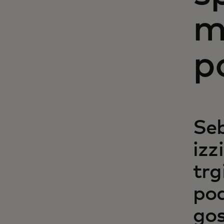
m
p
Seb
izz
trg
pod
go