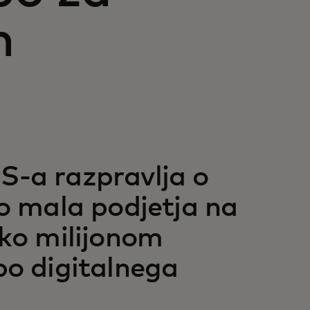
h
S-a razpravlja o
jo mala podjetja na
ako milijonom
ubo digitalnega