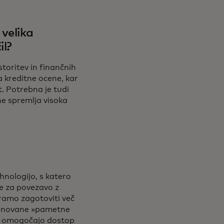
velika
il?
toritev in finančnih
a kreditne ocene, kar
. Potrebna je tudi
ne spremlja visoka
nologijo, s katero
e za povezavo z
ramo zagotoviti več
imenovane »pametne
tno omogočajo dostop