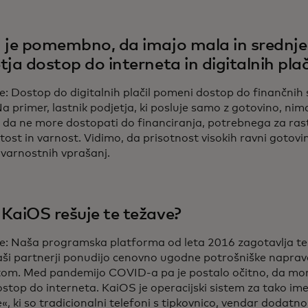
 je pomembno, da imajo mala in srednje 
tja dostop do interneta in digitalnih plač
e: Dostop do digitalnih plačil pomeni dostop do finančnih s
Na primer, lastnik podjetja, ki posluje samo z gotovino, nim
 da ne more dostopati do financiranja, potrebnega za rast
tost in varnost. Vidimo, da prisotnost visokih ravni gotovi
 varnostnih vprašanj.
KaiOS rešuje te težave?
le: Naša programska platforma od leta 2016 zagotavlja teh
aši partnerji ponudijo cenovno ugodne potrošniške naprav
tom. Med pandemijo COVID-a pa je postalo očitno, da mo
dostop do interneta. KaiOS je operacijski sistem za tako 
e«, ki so tradicionalni telefoni s tipkovnico, vendar doda