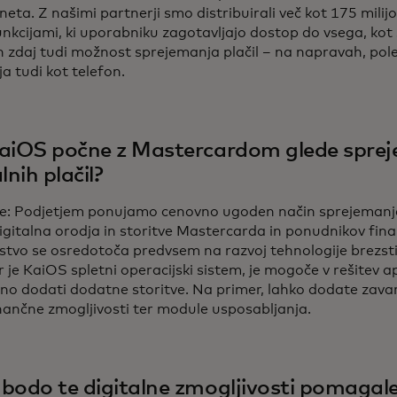
neta. Z našimi partnerji smo distribuirali več kot 175 milij
nkcijami, ki uporabniku zagotavljajo dostop do vsega, kot s
n zdaj tudi možnost sprejemanja plačil – na napravah, pol
a tudi kot telefon.
aiOS počne z Mastercardom glede spre
lnih plačil?
le: Podjetjem ponujamo cenovno ugoden način sprejemanja d
gitalna orodja in storitve Mastercarda in ponudnikov fina
stvo se osredotoča predvsem na razvoj tehnologije brezsti
r je KaiOS spletni operacijski sistem, je mogoče v rešitev a
no dodati dodatne storitve. Na primer, lahko dodate zavar
nančne zmogljivosti ter module usposabljanja.
bodo te digitalne zmogljivosti pomagal