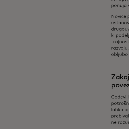
ponuja v
Novice 
ustanovi
drugouv
ki podel
trajnost
razvoju
obljubo
Zakaj
pove
Codevil
potrošn
lahko pr
prebival
ne razu