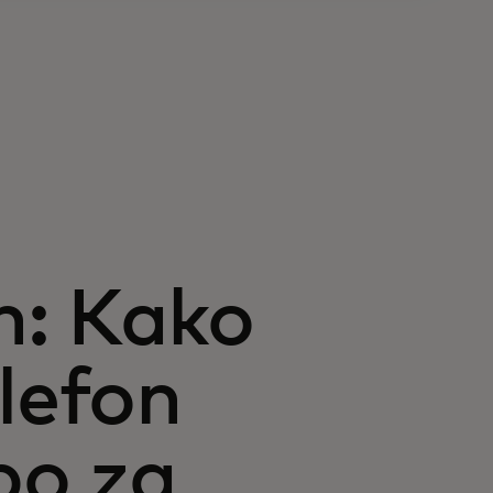
n: Kako
lefon
bo za