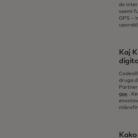
do inter
vsemi fu
GPS – i
uporablj
Kaj K
digita
Codevil
druga di
Partner
go«
. Ke
enostav
mikrofi
Kako 