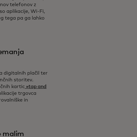
onov telefonov z
o aplikacije, Wi-Fi,
eg tega pa ga lahko
jemanja
igitalnih plačil ter
nčnih storitev.
čnih kartic
»tap and
plikacije trgovca
ovalniške in
e malim