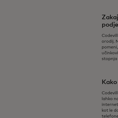
Zakaj
podje
Codevill
orodij. 
pomeni,
učinkovi
stopnja
Kako 
Codevil
lahko n
interne
kot le 
telefon