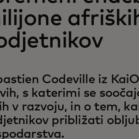
ilijone afriški
odjetnikov
astien Codeville iz KaiO
ivih, s katerimi se sooča
ih v razvoju, in o tem, k
jetnikov približati oblj
spodarstva.