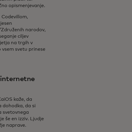
ančno opismenjevanje.
 Codevillom,
 jesen
/Združenih narodov,
seganje ciljev
etja na trgih v
o vsem svetu prinese
 internetne
KaiOS kaže, da
a dohodka, da si
ca svetovnega
e še en izziv. Ljudje
žje naprave.