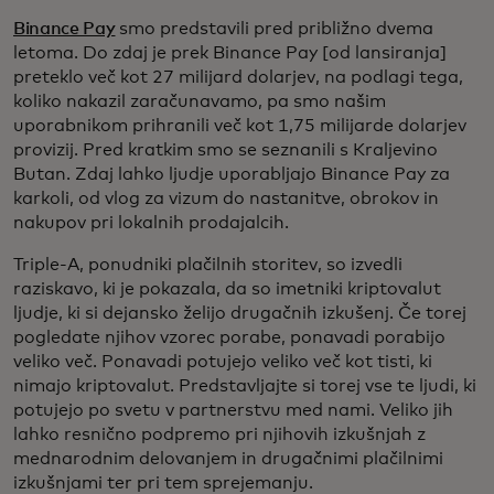
Binance Pay
smo predstavili pred približno dvema
letoma. Do zdaj je prek Binance Pay [od lansiranja]
preteklo več kot 27 milijard dolarjev, na podlagi tega,
koliko nakazil zaračunavamo, pa smo našim
uporabnikom prihranili več kot 1,75 milijarde dolarjev
provizij. Pred kratkim smo se seznanili s Kraljevino
Butan. Zdaj lahko ljudje uporabljajo Binance Pay za
karkoli, od vlog za vizum do nastanitve, obrokov in
nakupov pri lokalnih prodajalcih.
Triple-A, ponudniki plačilnih storitev, so izvedli
raziskavo, ki je pokazala, da so imetniki kriptovalut
ljudje, ki si dejansko želijo drugačnih izkušenj. Če torej
pogledate njihov vzorec porabe, ponavadi porabijo
veliko več. Ponavadi potujejo veliko več kot tisti, ki
nimajo kriptovalut. Predstavljajte si torej vse te ljudi, ki
potujejo po svetu v partnerstvu med nami. Veliko jih
lahko resnično podpremo pri njihovih izkušnjah z
mednarodnim delovanjem in drugačnimi plačilnimi
izkušnjami ter pri tem sprejemanju.