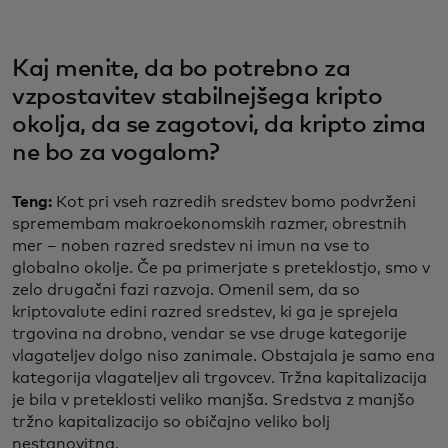
Kaj menite, da bo potrebno za
vzpostavitev stabilnejšega kripto
okolja, da se zagotovi, da kripto zima
ne bo za vogalom?
Teng:
Kot pri vseh razredih sredstev bomo podvrženi
spremembam makroekonomskih razmer, obrestnih
mer – noben razred sredstev ni imun na vse to
globalno okolje. Če pa primerjate s preteklostjo, smo v
zelo drugačni fazi razvoja. Omenil sem, da so
kriptovalute edini razred sredstev, ki ga je sprejela
trgovina na drobno, vendar se vse druge kategorije
vlagateljev dolgo niso zanimale. Obstajala je samo ena
kategorija vlagateljev ali trgovcev. Tržna kapitalizacija
je bila v preteklosti veliko manjša. Sredstva z manjšo
tržno kapitalizacijo so običajno veliko bolj
nestanovitna.