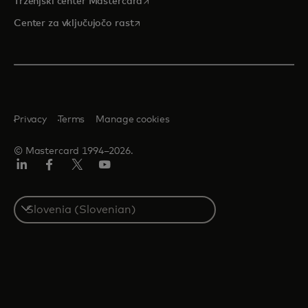
opens in a new tab
Trženjski center Mastercard
opens in a new tab
Center za vključujočo rast
Privacy
Terms
Manage cookies
© Mastercard 1994–2026.
Linkedin
Facebook
Twitter/X
YouTuba
Select
a
country