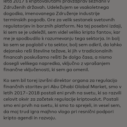
leta 2017 s kriptovalutami pravzaprav seznanil v
Združenih državah. Udeležujem se vsakoletnega
dogodka, imenovanega Združenje industrije
terminskih pogodb. Gre za velik sestanek svetovnih
regulatorjev in borznih platform. Na tej posebni izdaji,
ki sem se je udeležil, sem videl veliko kripto fantov, kar
me je spodbudilo k razumevanju tega sektorja. In bolj
ko sem se poglobil v ta sektor, bolj sem odkril, da lahko
dejansko reši številne težave, ki jih v tradicionalnih
financah poskušamo rešiti že dolgo časa, a nismo
dosegli velikega napredka, vključno z vprašanjem
finančne vključenosti, ki sem ga omenil.
Ko sem bil torej izvršni direktor organa za regulacijo
finančnih storitev pri Abu Dhabi Global Market, smo v
letih 2017–2018 postali eni prvih na svetu, ki so razvili
celovit okvir za začetek regulacije kriptovalut. Postali
smo eni prvih na svetu, ki smo to sprejeli, in vesel sem,
da moj trud igra majhno vlogo pri resnični podpori
kripto agendi in razvoju.