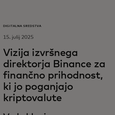
Zate
Za podjetja
DIGITALNA SREDSTVA
15. julij 2025
Za svet
Vizija izvršnega
Za inovatorje
direktorja Binance za
finančno prihodnost,
Novice in trendi
ki jo poganjajo
kriptovalute