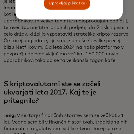
je leto 2024 začel s 170 milijoni uporabnikov. Danes
Upravljaj piškotke
imamo 275 milijonov uporabnikov, torej smo v manj
kot letu in pol dodali več kot 100 milijonov
uporabnikov. In veliko teh ni le maloprodajnih podjetij,
temveč tudi institucionalnih podjetij, družinskih pisarn,
celo držav, ki želijo vzpostaviti strateške kripto rezerve.
Če torej pogledate, kje smo, so naše številke precej
blizu Netflixovim. Od leta 2024 na našo platformo v
povprečju dnevno vključimo več kot 150.000 novih
uporabnikov, tako da se ta velikanski zagon kaže.
S kriptovalutami ste se začeli
ukvarjati leta 2017. Kaj te je
pritegnilo?
Teng:
V sektorju finančnih storitev sem že več kot 31
let. Vedno sem bil v finančnih storitvah, tradicionalnih
financah in regulativnem vidiku stvari. Torej sem se