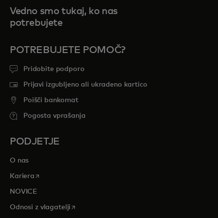
Vedno smo tukaj, ko nas
potrebujete
POTREBUJETE POMOČ?
Pridobite podporo
Prijavi izgubljeno ali ukradeno kartico
Poišči bankomat
Pogosta vprašanja
PODJETJE
O nas
opens in a new tab
Kariera
NOVICE
opens in a new tab
Odnosi z vlagatelji