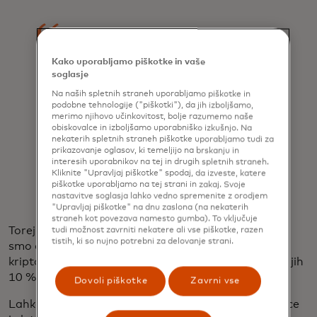
Kako uporabljamo piškotke in vaše
Vizija Binance od prvega dne je
soglasje
podpirati svobodo denarja po vsem
Na naših spletnih straneh uporabljamo piškotke in
podobne tehnologije ("piškotki"), da jih izboljšamo,
svetu ... Ljudje bi morali imeti
merimo njihovo učinkovitost, bolje razumemo naše
obiskovalce in izboljšamo uporabniško izkušnjo. Na
možnost uporabljati svoj denar na
nekaterih spletnih straneh piškotke uporabljamo tudi za
prikazovanje oglasov, ki temeljijo na brskanju in
način, ki ga želijo, kjer koli želijo.
interesih uporabnikov na tej in drugih spletnih straneh.
Kliknite "Upravljaj piškotke" spodaj, da izveste, katere
piškotke uporabljamo na tej strani in zakaj. Svoje
Richard Teng
nastavitve soglasja lahko vedno spremenite z orodjem
"Upravljaj piškotke" na dnu zaslona (na nekaterih
straneh kot povezava namesto gumba). To vključuje
Torej lahko trdimo, da smo še v zgodnji fazi, vendar
tudi možnost zavrniti nekatere ali vse piškotke, razen
tistih, ki so nujno potrebni za delovanje strani.
smo danes blizu 7 do 8-odstotne stopnje sprejetja
kriptovalut. Ko bomo dosegli to stopnjo, bo naslednjih
10 % prišlo hitro.
Dovoli piškotke
Zavrni vse
Lahko vam dam nekaj številk, ki to podpirajo. Binance