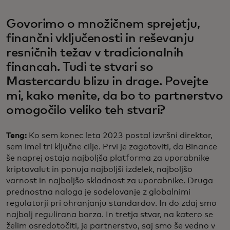
Govorimo o množičnem sprejetju,
finančni vključenosti in reševanju
resničnih težav v tradicionalnih
financah. Tudi te stvari so
Mastercardu blizu in drage. Povejte
mi, kako menite, da bo to partnerstvo
omogočilo veliko teh stvari?
Teng:
Ko sem konec leta 2023 postal izvršni direktor,
sem imel tri ključne cilje. Prvi je zagotoviti, da Binance
še naprej ostaja najboljša platforma za uporabnike
kriptovalut in ponuja najboljši izdelek, najboljšo
varnost in najboljšo skladnost za uporabnike. Druga
prednostna naloga je sodelovanje z globalnimi
regulatorji pri ohranjanju standardov. In do zdaj smo
najbolj regulirana borza. In tretja stvar, na katero se
želim osredotočiti, je partnerstvo, saj smo še vedno v