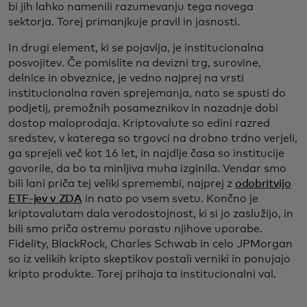
bi jih lahko namenili razumevanju tega novega
sektorja. Torej primanjkuje pravil in jasnosti.
In drugi element, ki se pojavlja, je institucionalna
posvojitev. Če pomislite na devizni trg, surovine,
delnice in obveznice, je vedno najprej na vrsti
institucionalna raven sprejemanja, nato se spusti do
podjetij, premožnih posameznikov in nazadnje dobi
dostop maloprodaja. Kriptovalute so edini razred
sredstev, v katerega so trgovci na drobno trdno verjeli,
ga sprejeli več kot 16 let, in najdlje časa so institucije
govorile, da bo ta minljiva muha izginila. Vendar smo
bili lani priča tej veliki spremembi, najprej z
odobritvijo
ETF-jev v ZDA
in nato po vsem svetu. Končno je
kriptovalutam dala verodostojnost, ki si jo zaslužijo, in
bili smo priča ostremu porastu njihove uporabe.
Fidelity, BlackRock, Charles Schwab in celo JPMorgan
so iz velikih kripto skeptikov postali verniki in ponujajo
kripto produkte. Torej prihaja ta institucionalni val.