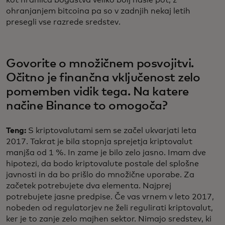
ohranjanjem bitcoina pa so v zadnjih nekaj letih
presegli vse razrede sredstev.
Govorite o množičnem posvojitvi.
Očitno je finančna vključenost zelo
pomemben vidik tega. Na katere
načine Binance to omogoča?
Teng:
S kriptovalutami sem se začel ukvarjati leta
2017. Takrat je bila stopnja sprejetja kriptovalut
manjša od 1 %. In zame je bilo zelo jasno. Imam dve
hipotezi, da bodo kriptovalute postale del splošne
javnosti in da bo prišlo do množične uporabe. Za
začetek potrebujete dva elementa. Najprej
potrebujete jasne predpise. Če vas vrnem v leto 2017,
nobeden od regulatorjev ne želi regulirati kriptovalut,
ker je to zanje zelo majhen sektor. Nimajo sredstev, ki