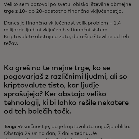
Veliko sem potoval po svetu, obiskal številne obmejne
trge z 10- do 20-odstotno finančno vključenostjo.
Danes je finančna vključenost velik problem – 1,4
milijarde ljudi ni vključenih v finančni sistem.
Kriptovalute obstajajo zato, da rešijo številne od teh
težav.
Ko greš na te mejne trge, ko se
pogovarjaš z različnimi ljudmi, ali so
kriptovalute tisto, kar ljudje
sprašujejo? Ker obstaja veliko
tehnologij, ki bi lahko rešile nekatere
od teh bolečih točk.
Teng:
Resničnost je, da je kriptovaluta najlažja oblika.
Obstaja 24 ur na dan, 7 dni v tednu. Je