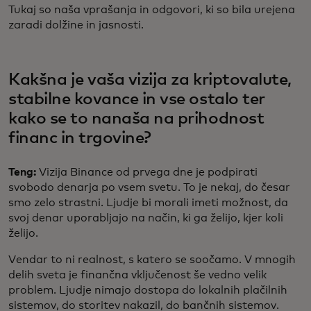
Tukaj so naša vprašanja in odgovori, ki so bila urejena
zaradi dolžine in jasnosti.
Kakšna je vaša vizija za kriptovalute,
stabilne kovance in vse ostalo ter
kako se to nanaša na prihodnost
financ in trgovine?
Teng:
Vizija Binance od prvega dne je podpirati
svobodo denarja po vsem svetu. To je nekaj, do česar
smo zelo strastni. Ljudje bi morali imeti možnost, da
svoj denar uporabljajo na način, ki ga želijo, kjer koli
želijo.
Vendar to ni realnost, s katero se soočamo. V mnogih
delih sveta je finančna vključenost še vedno velik
problem. Ljudje nimajo dostopa do lokalnih plačilnih
sistemov, do storitev nakazil, do bančnih sistemov.