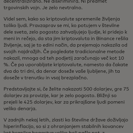
decentralizirano. Ne diskriminira. Ni predmet
trgovinskih vojn. Je zelo nevtralno.
Videl sem, kako so kriptovalute spremenile življenja
toliko ljudi. Pravzaprav se mi, ko potujem v številne
dele sveta, zelo pogosto zahvaljujejo ljudje, ki pridejo k
meni in rečejo, da sta jim kriptovaluta in Binance rešila
življenje, saj je to edini način, da prejemajo nakazila od
svojih najdražjih. Če pogledate tradicionalne metode
nakazil, mnoga od teh podjetij zaračunajo več kot 10
%. Če pa uporabljate kriptovalute, namesto da čakate
dva do tri dni, da denar doseže vaše ljubljene, jih ta
doseže v trenutku in vsaj brezplačno.
Predstavljajte si, če želite nakazati 500 dolarjev, gre 75
dolarjev za provizije, kar je zelo pogosto. Bližnji so
prejeli le 425 dolarjev, kar za prikrajšane ljudi pomeni
veliko denarja.
V zadnjih nekaj letih, zlasti ko številne države doživljajo
hiperinflacijo, so si z ohranjanjem stabilnih kovancev
kot hranilca bogastva veliko bolj našle pot, z