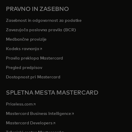
PRAVNO IN ZASEBNO
Zasebnost in odgovornost za podatke
Zavezujoča poslovna pravila (BCR)
Medbančne provizije
opens in a new tab
Kodeks ravnanja
Pravila preklopa Mastercard
Pregled predpisov
Dostopnost pri Mastercard
SPLETNA MESTA MASTERCARD
opens in a new tab
Priceless.com
opens in a new tab
Mastercard Business Intelligence
opens in a new tab
Mastercard Developers