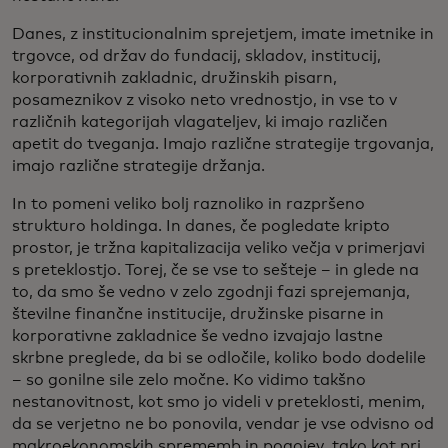
Danes, z institucionalnim sprejetjem, imate imetnike in
trgovce, od držav do fundacij, skladov, institucij,
korporativnih zakladnic, družinskih pisarn,
posameznikov z visoko neto vrednostjo, in vse to v
različnih kategorijah vlagateljev, ki imajo različen
apetit do tveganja. Imajo različne strategije trgovanja,
imajo različne strategije držanja.
In to pomeni veliko bolj raznoliko in razpršeno
strukturo holdinga. In danes, če pogledate kripto
prostor, je tržna kapitalizacija veliko večja v primerjavi
s preteklostjo. Torej, če se vse to sešteje – in glede na
to, da smo še vedno v zelo zgodnji fazi sprejemanja,
številne finančne institucije, družinske pisarne in
korporativne zakladnice še vedno izvajajo lastne
skrbne preglede, da bi se odločile, koliko bodo dodelile
– so gonilne sile zelo močne. Ko vidimo takšno
nestanovitnost, kot smo jo videli v preteklosti, menim,
da se verjetno ne bo ponovila, vendar je vse odvisno od
makroekonomskih sprememb in pogojev, tako kot pri