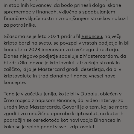
in stabilnih kovancev, da bodo prinesli dolgo iskane
spremembe v financah, vključno s spodbujanjem
finančne vključenosti in zmanjšanjem stroškov nakazil
za potrošnike.
Sčasoma se je leta 2021 pridružil
Binanceu
, največji
kripto borzi na svetu, se povzpel v vrstah podjetja in bil
konec leta 2023 imenovan za izvršnega direktorja.
Danes njegovo podjetje sodeluje z Mastercardom, da
bi združilo inovacije kriptovalut z izkušnjo strank in
zaščito, ki jo je Mastercard gradil desetletja, da bi v
kriptovalute in tradicionalne finance vnesel nove
koncepte.
Teng je v začetku junija, ko je bil v Dubaju, oblečen v
črno majico z napisom Binance, dal video intervju za
uredništvo Mastercarda. Govoril je o tem, kaj se mora
zgoditi za množično uporabo kriptovalut, na katerih
področjih se osredotoča kot novi vodja Binancea in
kako se je sploh podal v svet kriptovalut.