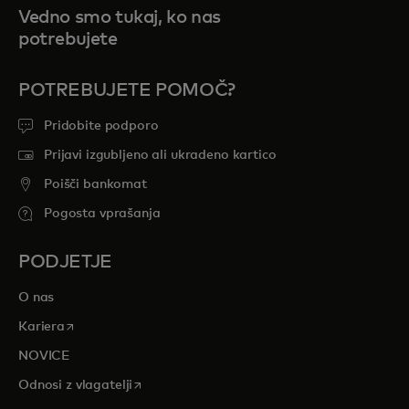
Vedno smo tukaj, ko nas
potrebujete
POTREBUJETE POMOČ?
Pridobite podporo
Prijavi izgubljeno ali ukradeno kartico
Poišči bankomat
Pogosta vprašanja
PODJETJE
O nas
opens in a new tab
Kariera
NOVICE
opens in a new tab
Odnosi z vlagatelji