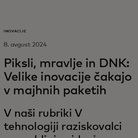
Zate
Za podjetja
INOVACIJE
8. avgust 2024
Za svet
Piksli, mravlje in DNK:
Za inovatorje
Velike inovacije čakajo
v majhnih paketih
Novice in trendi
V naši rubriki V
tehnologiji raziskovalci