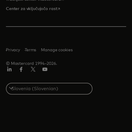
opens in a new tab
Center za vključujočo rast
Privacy
Terms
Manage cookies
© Mastercard 1994–2026.
Linkedin
Facebook
Twitter/X
YouTuba
Select
a
country