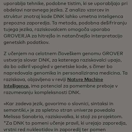
uporablja tehnike, podobne tistim, ki se uporabljajo pri
obdelavi naravnega jezika. Z analizo vzorcev in
struktur znotraj kode DNK lahko umetna inteligenca
prepozna zaporedja. Ta metoda, podobna dešifriranju
tujega jezika, raziskovalcem omogoča uporabo
GROVERJA za hitrejšo in natančnejšo interpretacijo
genetskih podatkov.
Z učenjem na celotnem človeškem genomu GROVER
ustvarja slovar DNK, za katerega raziskovalci upajo,
da bo odkril vpogled v genetske kode, s čimer bo
napredovala genomika in personalizirana medicina. Ta
raziskava, objavljena v reviji
Nature Machine
Intelligence,
ima potencial za pomembne preboje v
razumevanju kompleksnosti DNK.
»Kar zadeva jezik, govorimo o slovnici, sintaksi in
semantiki,« je za spletno stran univerze povedala
Melissa Sanabria, raziskovalka, ki stoji za projektom.
"Za DNK to pomeni učenje pravil, ki urejajo zaporedja,
vrstni red nukleotidov in zaporedij ter pomen