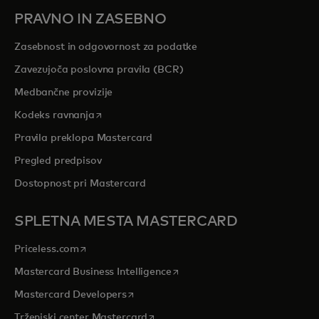
PRAVNO IN ZASEBNO
Zasebnost in odgovornost za podatke
Zavezujoča poslovna pravila (BCR)
Medbančne provizije
opens in a new tab
Kodeks ravnanja
Pravila preklopa Mastercard
Pregled predpisov
Dostopnost pri Mastercard
SPLETNA MESTA MASTERCARD
opens in a new tab
Priceless.com
opens in a new tab
Mastercard Business Intelligence
opens in a new tab
Mastercard Developers
opens in a new tab
Trženjski center Mastercard