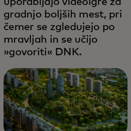
uporabljajo videoigre za
gradnjo boljših mest, pri
čemer se zgledujejo po
mravljah in se učijo
»govoriti« DNK.