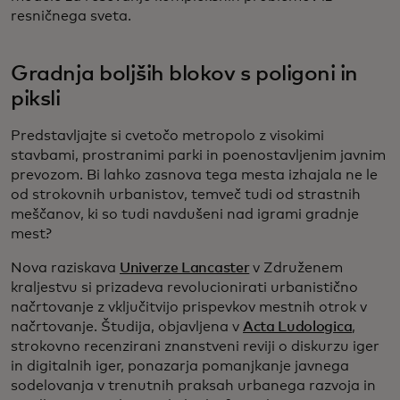
resničnega sveta.
Gradnja boljših blokov s poligoni in
piksli
Predstavljajte si cvetočo metropolo z visokimi
stavbami, prostranimi parki in poenostavljenim javnim
prevozom. Bi lahko zasnova tega mesta izhajala ne le
od strokovnih urbanistov, temveč tudi od strastnih
meščanov, ki so tudi navdušeni nad igrami gradnje
mest?
Nova raziskava
Univerze Lancaster
v Združenem
kraljestvu si prizadeva revolucionirati urbanistično
načrtovanje z vključitvijo prispevkov mestnih otrok v
načrtovanje. Študija, objavljena v
Acta Ludologica
,
strokovno recenzirani znanstveni reviji o diskurzu iger
in digitalnih iger, ponazarja pomanjkanje javnega
sodelovanja v trenutnih praksah urbanega razvoja in