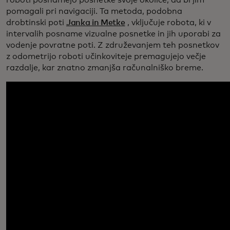
roboti posnamejo posnetke svoje okolice, da bi jim
pomagali pri navigaciji. Ta metoda, podobna
drobtinski poti
Janka in Metke
, vključuje robota, ki v
intervalih posname vizualne posnetke in jih uporabi za
vodenje povratne poti. Z združevanjem teh posnetkov
z odometrijo roboti učinkoviteje premagujejo večje
razdalje, kar znatno zmanjša računalniško breme.