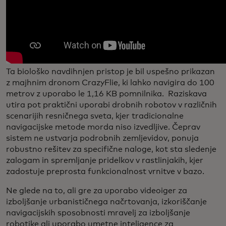
Ta biološko navdihnjen pristop je bil uspešno prikazan
z majhnim dronom CrazyFlie, ki lahko navigira do 100
metrov z uporabo le 1,16 KB pomnilnika. Raziskava
utira pot praktični uporabi drobnih robotov v različnih
scenarijih resničnega sveta, kjer tradicionalne
navigacijske metode morda niso izvedljive. Čeprav
sistem ne ustvarja podrobnih zemljevidov, ponuja
robustno rešitev za specifične naloge, kot sta sledenje
zalogam in spremljanje pridelkov v rastlinjakih, kjer
zadostuje preprosta funkcionalnost vrnitve v bazo.
Ne glede na to, ali gre za uporabo videoiger za
izboljšanje urbanističnega načrtovanja, izkoriščanje
navigacijskih sposobnosti mravelj za izboljšanje
robotike ali uporabo umetne inteligence za