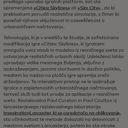
predlaga uporabo igralnih platform, kot sta
spremenjena
»Cities: Skylines«
ali
»Sim City«
, da bi
prebivalcem ponudili realistične simulacije, s čimer bi
povečali njihovo vključenost in ozaveščenost o
urbanističnem načrtovanju.
Tehnologija, ki je v središču te študije, je sofisticirana
modifikacija igre »Cities: Skylines«, ki igralcem
omogoča uvoz stavb in modelov iz resničnega sveta za
ustvarjanje realističnih urbanih okolij. Udeleženci lahko
upravljajo vidike mestnega življenja, vključno z
izobraževanjem, javnimi storitvami in davčno politiko,
medtem ko nadzorna plošča igre spremlja srečo
državljanov. Ta interaktivni pristop ne le izobražuje
igralce o zapletenostih urbanističnega načrtovanja,
temveč služi tudi kot orodje za aplikacije v resničnem
svetu. Raziskovalca Paul Cureton in Paul Coulton iz
lancasterjevega raziskovalnega laboratorija
ImaginationLancaster, ki se osredotoča na oblikovanje,
sta učinkovitost te metode dokazala na delavnicah z
mestnim svetom Lancasterja, potem ko sta otroke