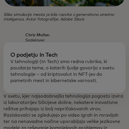
Slika simulacije mesta je bila razvita z generativno umetno
inteligenco. Avtor fotografije: Adobe Stock
Chris Mullen
Sodelavec
O podjetju In Tech
V tehnologiji (In Tech) smo redna rubrika, ki
poudarja teme, o katerih ljudje govorijo v svetu
tehnologije – od kriptovalut in NFT-jev do
pametnih mest in kibernetske varnosti.
V svetu, kjer najsodobnejša tehnologija pogosto izvira
iz laboratorijev Silicijeve doline, nekatere inovativne
rešitve prihajajo iz bolj nepričakovanih virov.
Raziskovalci se zgledujejo po video igrah in mravljah
ter na nenavadne načine uporabljajo velike jezikovne
modele za reševanje kompleksnih problemov iz