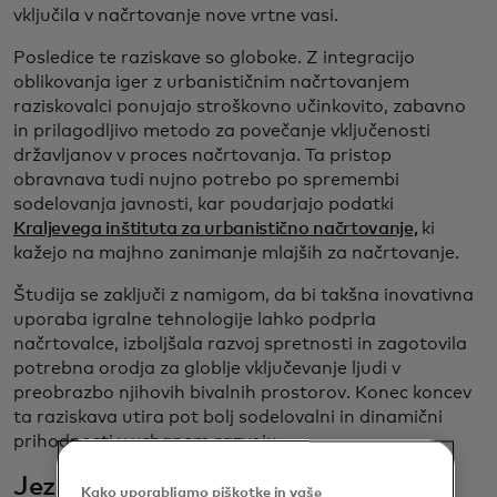
vključila v načrtovanje nove vrtne vasi.
Posledice te raziskave so globoke. Z integracijo
oblikovanja iger z urbanističnim načrtovanjem
raziskovalci ponujajo stroškovno učinkovito, zabavno
in prilagodljivo metodo za povečanje vključenosti
državljanov v proces načrtovanja. Ta pristop
obravnava tudi nujno potrebo po spremembi
sodelovanja javnosti, kar poudarjajo podatki
Kraljevega inštituta za urbanistično načrtovanje,
ki
kažejo na majhno zanimanje mlajših za načrtovanje.
Študija se zaključi z namigom, da bi takšna inovativna
uporaba igralne tehnologije lahko podprla
načrtovalce, izboljšala razvoj spretnosti in zagotovila
potrebna orodja za globlje vključevanje ljudi v
preobrazbo njihovih bivalnih prostorov. Konec koncev
ta raziskava utira pot bolj sodelovalni in dinamični
prihodnosti v urbanem razvoju.
Jezik življenja
Kako uporabljamo piškotke in vaše