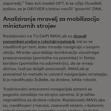
zaporedij." Tako kot modeli GPT, ki se učijo človeških
jezikov, se je GROVER v bistvu naučil 'govoriti' DNK.
Analiziranje mravelj za mobilizacijo
miniaturnih strojev
Raziskovalci na TU Delft MAVLab so
dosegli
pomemben preboj v robotski navigaciji,
saj so se
navdihnili pri tem, kako mravlje navigirajo v svojem
okolju. Mravlje uporabljajo kombinacijo vizualnega
prepoznavanja (pomislite na posnetke) in štetja
korakov (pomislite na odometrijo), da se vrnejo
domov, tudi po dolgih potovanjih. MAVLab je
posnemal to metodo in ustvaril navigacijsko strategijo,
ki jo navdihujejo žuželke, za drobne, lahke robote.
Tradicionalni avtonomni navigacijski sistemi se
pogosto zanašajo na strojno opremo, ki je lahko
nepraktična za drobne robote. Raziskovalci MAVLabs
so, navdihnjeni z naravo, zasnovali sistem, v katerem