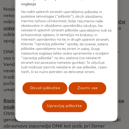
soglasje
Naslednja postaja našega pogleda na
Na naših spletnih straneh uporabljamo piškotke in
nekonvencionalne tehnološke navdihe nas popelje v
podobne tehnologije ("piškotki"), da jih izboljšamo,
merimo njihovo učinkovitost, bolje razumemo naše
mikroskopski svet DNK. Raziskovalci na nemški
tehnični
obiskovalce in izboljšamo uporabniško izkušnjo. Na
univerzi v Dresdnu
uporabljajo umetno inteligenco za
nekaterih spletnih straneh piškotke uporabljamo tudi za
odklepanje skritega jezika DNK, kar zagotavlja nove
prikazovanje oglasov, ki temeljijo na brskanju in
interesih uporabnikov na tej in drugih spletnih straneh.
vpoglede v genetiko in bolezni.
Kliknite "Upravljaj piškotke" spodaj, da izveste, katere
piškotke uporabljamo na tej strani in zakaj. Svoje
DNK pogosto opisujejo kot načrt življenja, ki vsebuje
nastavitve soglasja lahko vedno spremenite z orodjem
vsa navodila za izgradnjo in vzdrževanje organizma.
"Upravljaj piškotke" na dnu zaslona (na nekaterih
straneh kot povezava namesto gumba). To vključuje
Vendar pa je dešifriranje vseh informacij v DNK
tudi možnost zavrniti nekatere ali vse piškotke, razen
neverjetno zapleteno in še ni povsem razumljeno,
tistih, ki so nujno potrebni za delovanje strani.
tradicionalne metode analize DNK pa so lahko
počasne in delovno intenzivne. Tu pride na vrsto
Dovoli piškotke
Zavrni vse
umetna inteligenca.
Raziskovalci na TU Dresden so razvili nov model umetne
Upravljaj piškotke
inteligence z imenom GROVER
(Genome Rules
Obtained via Extracted Representations - Pravila
genoma, pridobljena z izvlečenimi predstavitvami), ki
obravnava zaporedja DNK kot jezik, pri čemer