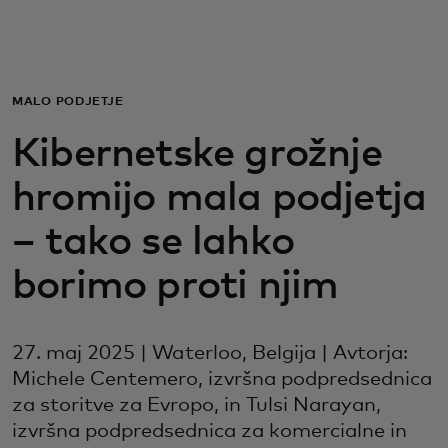
Zate
Za podjetja
MALO PODJETJE
Kibernetske grožnje
Za svet
hromijo mala podjetja
Za inovatorje
– tako se lahko
borimo proti njim
Novice in trendi
27. maj 2025 | Waterloo, Belgija | Avtorja:
Michele Centemero, izvršna podpredsednica
za storitve za Evropo, in Tulsi Narayan,
izvršna podpredsednica za komercialne in