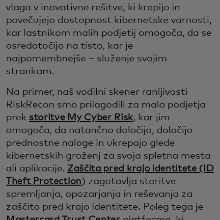
vlaga v inovativne rešitve, ki krepijo in
povečujejo dostopnost kibernetske varnosti,
kar lastnikom malih podjetij omogoča, da se
osredotočijo na tisto, kar je
najpomembnejše – služenje svojim
strankam.
Na primer, naš vodilni skener ranljivosti
RiskRecon smo prilagodili za mala podjetja
prek
storitve My Cyber Risk
, kar jim
omogoča, da natančno določijo, določijo
prednostne naloge in ukrepajo glede
kibernetskih groženj za svoja spletna mesta
ali aplikacije.
Zaščita pred krajo identitete (ID
Theft Protection
) zagotavlja storitve
spremljanja, opozarjanja in reševanja za
zaščito pred krajo identitete. Poleg tega je
Mastercard Trust Center
platforma, ki