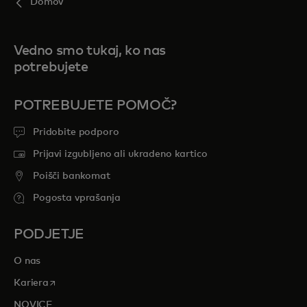
Domov
Vedno smo tukaj, ko nas
potrebujete
POTREBUJETE POMOČ?
Pridobite podporo
Prijavi izgubljeno ali ukradeno kartico
Poišči bankomat
Pogosta vprašanja
PODJETJE
O nas
opens in a new tab
Kariera
NOVICE