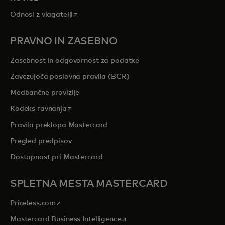
opens in a new tab
Odnosi z vlagatelji
PRAVNO IN ZASEBNO
Zasebnost in odgovornost za podatke
Zavezujoča poslovna pravila (BCR)
Medbančne provizije
opens in a new tab
Kodeks ravnanja
Pravila preklopa Mastercard
Pregled predpisov
Dostopnost pri Mastercard
SPLETNA MESTA MASTERCARD
opens in a new tab
Priceless.com
opens in a new tab
Mastercard Business Intelligence