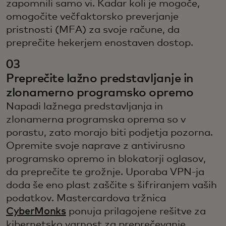
zapomnili samo vi. Kadar koli je mogoče,
omogočite večfaktorsko preverjanje
pristnosti (MFA) za svoje račune, da
preprečite hekerjem enostaven dostop.
03
Preprečite lažno predstavljanje in
zlonamerno programsko opremo
Napadi lažnega predstavljanja in
zlonamerna programska oprema so v
porastu, zato morajo biti podjetja pozorna.
Opremite svoje naprave z antivirusno
programsko opremo in blokatorji oglasov,
da preprečite te grožnje. Uporaba VPN-ja
doda še eno plast zaščite s šifriranjem vaših
podatkov. Mastercardova tržnica
CyberMonks
ponuja prilagojene rešitve za
kibernetsko varnost za preprečevanje