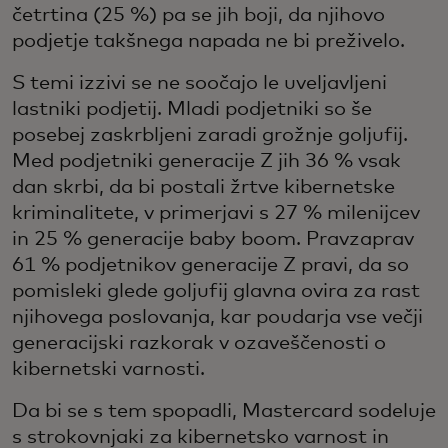
četrtina (25 %) pa se jih boji, da njihovo
podjetje takšnega napada ne bi preživelo.
S temi izzivi se ne soočajo le uveljavljeni
lastniki podjetij. Mladi podjetniki so še
posebej zaskrbljeni zaradi grožnje goljufij.
Med podjetniki generacije Z jih 36 % vsak
dan skrbi, da bi postali žrtve kibernetske
kriminalitete, v primerjavi s 27 % milenijcev
in 25 % generacije baby boom. Pravzaprav
61 % podjetnikov generacije Z pravi, da so
pomisleki glede goljufij glavna ovira za rast
njihovega poslovanja, kar poudarja vse večji
generacijski razkorak v ozaveščenosti o
kibernetski varnosti.
Da bi se s tem spopadli, Mastercard sodeluje
s strokovnjaki za kibernetsko varnost in