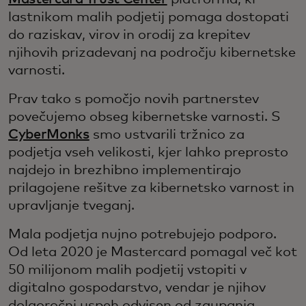
lastnikom malih podjetij pomaga dostopati
do raziskav, virov in orodij za krepitev
njihovih prizadevanj na področju kibernetske
varnosti.
Prav tako s pomočjo novih partnerstev
povečujemo obseg kibernetske varnosti. S
CyberMonks
smo ustvarili tržnico za
podjetja vseh velikosti, kjer lahko preprosto
najdejo in brezhibno implementirajo
prilagojene rešitve za kibernetsko varnost in
upravljanje tveganj.
Mala podjetja nujno potrebujejo podporo.
Od leta 2020 je Mastercard pomagal več kot
50 milijonom malih podjetij vstopiti v
digitalno gospodarstvo, vendar je njihov
dolgoročni uspeh odvisen od zaupanja.