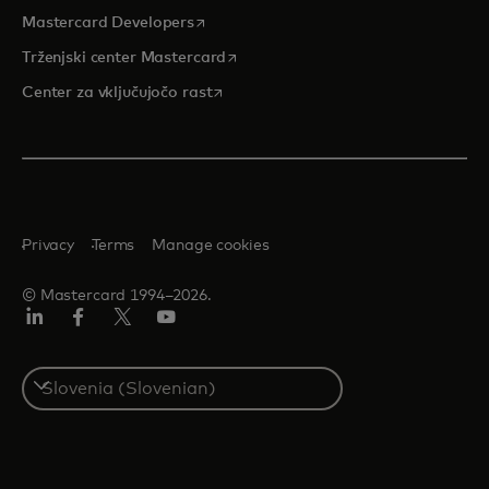
opens in a new tab
Mastercard Developers
opens in a new tab
Trženjski center Mastercard
opens in a new tab
Center za vključujočo rast
Privacy
Terms
Manage cookies
© Mastercard 1994–2026.
Linkedin
Facebook
Twitter/X
YouTuba
Select
a
country