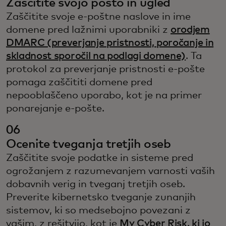
Zaščitite svojo pošto in ugled
Zaščitite svoje e-poštne naslove in ime
domene pred lažnimi uporabniki z
orodjem
DMARC (preverjanje pristnosti, poročanje in
skladnost sporočil na podlagi domene)
. Ta
protokol za preverjanje pristnosti e-pošte
pomaga zaščititi domene pred
nepooblaščeno uporabo, kot je na primer
ponarejanje e-pošte.
06
Ocenite tveganja tretjih oseb
Zaščitite svoje podatke in sisteme pred
ogrožanjem z razumevanjem varnosti vaših
dobavnih verig in tveganj tretjih oseb.
Preverite kibernetsko tveganje zunanjih
sistemov, ki so medsebojno povezani z
vašim, z rešitvijo, kot je
My Cyber Risk, ki jo