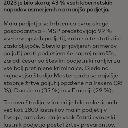
2023 je bilo skoraj 43 % vseh kibernetskih
napadov usmerjenih na manjša podjetja.
Mala podjetja so hrbtenica evropskega
gospodarstva – MSP predstavljajo 99 %
vseh evropskih podjetij, zato so te statistike
zaskrbljujoče. Število prijavljenih primerov
goljufij proti podjetjem še naprej narašča,
zaradi česar so številni podjetniki ranljivi za
vse bolj prefinjene kriminalce. Glede na
najnovejšo študijo Mastercarda so najvišje
stopnje žrtve goljufij opažene na Irskem (38
%), Danskem (35 %) in v Franciji (29 %).
Ta nova študija, v kateri je bilo anketiranih
več kot 1800 lastnikov malih podjetij v
Evropi, razkriva, da je vsak četrti evropski
lastnik podjetja postal žrtev prevarantov,