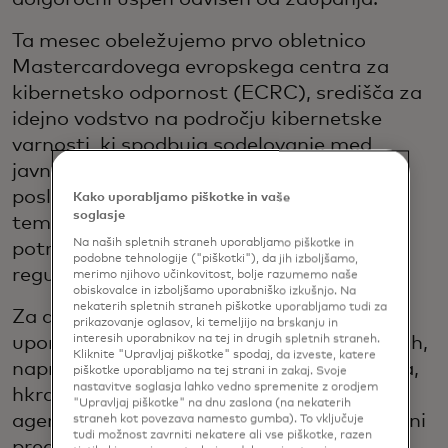
Ta mesec obeležujemo prvo obletnico
Mastercardovega evropskega centra za
kibernetsko odpornost (ECRC), središča za
idejno vodstvo na področju kibernetske
varnosti, ki spodbuja sodelovanje med
javnim in zasebnim sektorjem. Njegovo
poslanstvo ni le zaščititi naše omrežje,
Kako uporabljamo piškotke in vaše
soglasje
temveč tudi zaščititi naše stranke in
Na naših spletnih straneh uporabljamo piškotke in
potrošnike s krepitvijo javnih, zasebnih in
podobne tehnologije ("piškotki"), da jih izboljšamo,
regulativnih partnerstev.
merimo njihovo učinkovitost, bolje razumemo naše
obiskovalce in izboljšamo uporabniško izkušnjo. Na
nekaterih spletnih straneh piškotke uporabljamo tudi za
Za doseganje enotne obrambe ECRC
prikazovanje oglasov, ki temeljijo na brskanju in
uporablja obveščevalne podatke o grožnjah,
interesih uporabnikov na tej in drugih spletnih straneh.
Kliknite "Upravljaj piškotke" spodaj, da izveste, katere
napredno analitiko in skupna prizadevanja,
piškotke uporabljamo na tej strani in zakaj. Svoje
nastavitve soglasja lahko vedno spremenite z orodjem
hkrati pa aktivno sodeluje z zunanjimi
"Upravljaj piškotke" na dnu zaslona (na nekaterih
agencijami za kibernetsko varnost in organi
straneh kot povezava namesto gumba). To vključuje
tudi možnost zavrniti nekatere ali vse piškotke, razen
pregona. Center izboljšuje učinkovitost