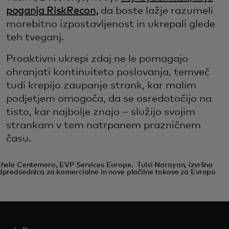
poganja RiskRecon,
da boste lažje razumeli
morebitno izpostavljenost in ukrepali glede
teh tveganj.
Proaktivni ukrepi zdaj ne le pomagajo
ohranjati kontinuiteto poslovanja, temveč
tudi krepijo zaupanje strank, kar malim
podjetjem omogoča, da se osredotočijo na
tisto, kar najbolje znajo – služijo svojim
strankam v tem natrpanem prazničnem
času.
hele Centemero, EVP Services Europe. Tulsi Narayan, izvršna
predsednica za komercialne in nove plačilne tokove za Evropo