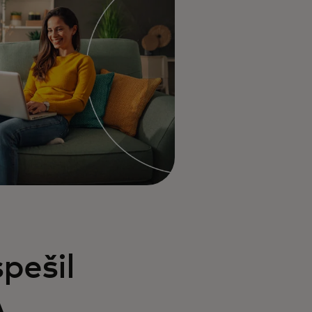
pešil
A