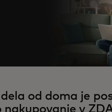
 dela od doma je pos
o nakupovanje v ZD