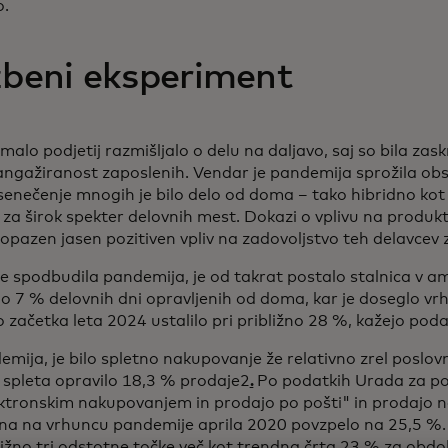
o.
žbeni eksperiment
malo podjetij razmišljalo o delu na daljavo, saj so bila zask
angažiranost zaposlenih. Vendar je pandemija sprožila ob
senečenje mnogih je bilo delo od doma – tako hibridno k
za širok spekter delovnih mest. Dokazi o vplivu na produkt
 opazen jasen pozitiven vpliv na zadovoljstvo teh delavcev 
je spodbudila pandemija, je od takrat postalo stalnica v a
o 7 % delovnih dni opravljenih od doma, kar je doseglo vrh
začetka leta 2024 ustalilo pri približno 28 %, kažejo poda
emija, je bilo spletno nakupovanje že relativno zrel poslovn
spleta opravilo 18,3 % prodaje2
.
Po podatkih Urada za pop
ktronskim nakupovanjem in prodajo po pošti" in prodajo 
na na vrhuncu pandemije aprila 2020 povzpelo na 25,5 %.
ližno tri odstotne točke več kot trendna črta 23 % za obd