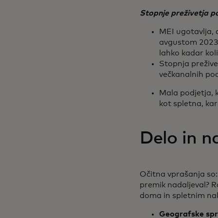
Stopnje preživetja po
MEI ugotavlja, 
avgustom 2023 v
lahko kadar kol
Stopnja preživet
večkanalnih podj
Mala podjetja, k
kot spletna, kar
Delo in 
Očitna vprašanja so: 
premik nadaljeval? R
doma in spletnim n
Geografske sp