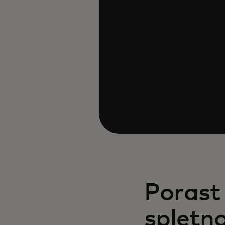
Porast
spletn