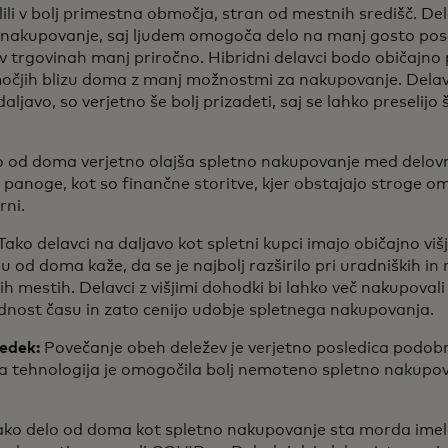
lili v bolj primestna območja, stran od mestnih središč. D
nakupovanje, saj ljudem omogoča delo na manj gosto posel
v trgovinah manj priročno. Hibridni delavci bodo običajno p
čjih blizu doma z manj možnostmi za nakupovanje. Delavci
javo, so verjetno še bolj prizadeti, saj se lahko preselijo 
 od doma verjetno olajša spletno nakupovanje med delov
a panoge, kot so finančne storitve, kjer obstajajo stroge o
rni.
Tako delavci na daljavo kot spletni kupci imajo običajno vi
u od doma kaže, da se je najbolj razširilo pri uradniških in
h mestih. Delavci z višjimi dohodki bi lahko več nakupovali 
ednost času in zato cenijo udobje spletnega nakupovanja.
edek:
Povečanje obeh deležev je verjetno posledica podo
a tehnologija je omogočila bolj nemoteno spletno nakupov
ko delo od doma kot spletno nakupovanje sta morda imela