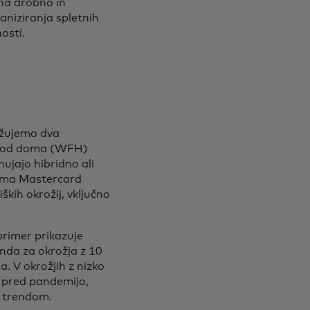
 na drobno in
ganiziranja spletnih
osti.
ružujemo dva
lu od doma (WFH)
ujajo hibridno ali
orma Mastercard
kih okrožij, vključno
primer prikazuje
nda za okrožja z 10
. V okrožjih z nizko
d pred pandemijo,
d trendom.