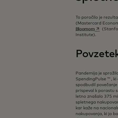
To poročilo je rezul
(Mastercard Economi
opens in a 
Bloomom
(Stanfor
Institute).
Povzete
Pandemija je sproži
SpendingPulse ™ , ki 
spodbudil povečanje 
prispeval k porastu
letno znašalo 375 mi
spletnega nakupovanja
kar kaže na nacionaln
nakupovanja, ki jo b