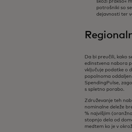
skozi prakso« m
potrošniki so se
dejavnosti ter 
Regional
Da bi preučili, kako
edinstvena nabora p
vključuje podatke o d
popolnoma oddaljeno
SpendingPulse, zagota
s spletno porabo.
Združevanje teh nabo
nominalne deleže bre
% najvišjim (oranžna
stopnjo dela od doma
medtem ko je v okrož