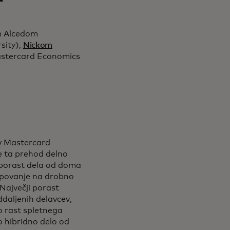
m Alcedom
sity),
Nickom
Mastercard Economics
v Mastercard
je ta prehod delno
 porast dela od doma
upovanje na drobno
Največji porast
ddaljenih delavcev,
jo rast spletnega
o hibridno delo od