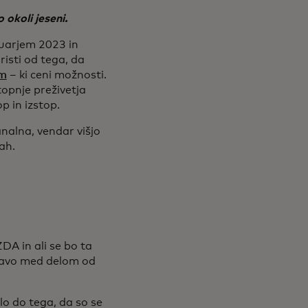
okoli jeseni.
nuarjem 2023 in
isti od tega, da
om
– ki ceni možnosti.
topnje preživetja
p in izstop.
analna, vendar višjo
ah.
DA in ali se bo ta
ezavo med delom od
lo do tega, da so se