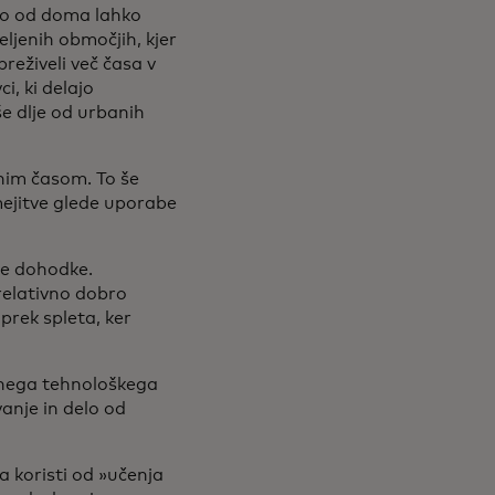
elo od doma lahko
jenih območjih, kjer
reživeli več časa v
, ki delajo
še dlje od urbanih
nim časom. To še
mejitve glede uporabe
šje dohodke.
 relativno dobro
prek spleta, ker
bnega tehnološkega
anje in delo od
 koristi od »učenja