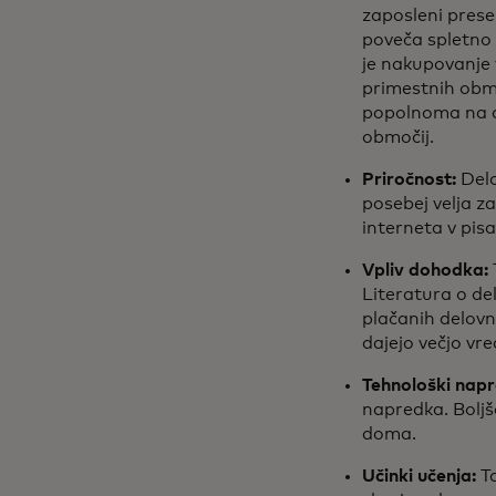
zaposleni prese
poveča spletno 
je nakupovanje 
primestnih obmo
popolnoma na dal
območij.
Priročnost:
Delo
posebej velja z
interneta v pisa
Vpliv dohodka:
Literatura o del
plačanih delovni
dajejo večjo vr
Tehnološki napr
napredka. Boljš
doma.
Učinki učenja:
Ta