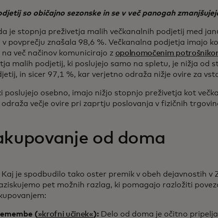
djetij so običajno sezonske in se v več panogah zmanjšujejo 
da je stopnja preživetja malih večkanalnih podjetij med ja
 povprečju znašala 98,6 %. Večkanalna podjetja imajo kor
i na več načinov komunicirajo z
opolnomočenim potrošnik
ja malih podjetij, ki poslujejo samo na spletu, je nižja od s
etij, in sicer 97,1 %, kar verjetno odraža nižje ovire za vsto
i poslujejo osebno, imajo nižjo stopnjo preživetja kot večk
 odraža večje ovire pri zaprtju poslovanja v fizičnih trgovin
nakupovanje od doma
Kaj je spodbudilo tako oster premik v obeh dejavnostih v Z
aziskujemo pet možnih razlag, ki pomagajo razložiti pov
akupovanjem:
remembe (
»krofni učinek«
):
Delo od doma je očitno pripelja