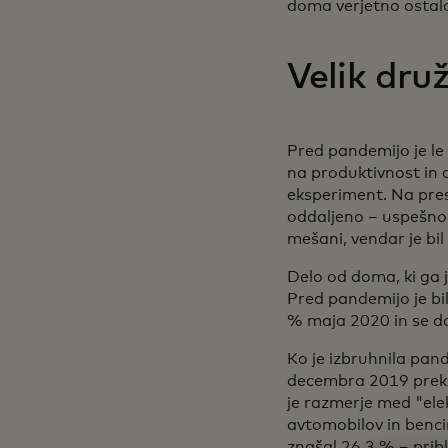
doma verjetno ostal
Velik dru
Pred pandemijo je le 
na produktivnost in 
eksperiment. Na pre
oddaljeno – uspešno 
mešani, vendar je bil
Delo od doma, ki ga 
Pred pandemijo je bil
% maja 2020 in se do 
Ko je izbruhnila pand
decembra 2019 prek 
je razmerje med "ele
avtomobilov in benci
znašal 26,3 % – prib