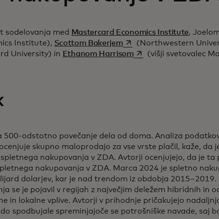
tat sodelovanja med
Mastercard Economics Institute
, Joelo
opens in a new tab
cs Institute),
Scottom Bakerjem
(Northwestern Univer
new tab
opens in a new tab
d University) in
Ethanom Harrisom
(višji svetovalec 
k
la 500-odstotno povečanje dela od doma. Analiza podatko
ocenjuje skupno maloprodajo za vse vrste plačil, kaže, da 
spletnega nakupovanja v ZDA. Avtorji ocenjujejo, da je ta
 spletnega nakupovanja v ZDA. Marca 2024 je spletno nak
lijard dolarjev, kar je nad trendom iz obdobja 2015–2019. 
 se je pojavil v regijah z največjim deležem hibridnih in o
e in lokalne vplive. Avtorji v prihodnje pričakujejo nadaljn
odo spodbujale spreminjajoče se potrošniške navade, saj b