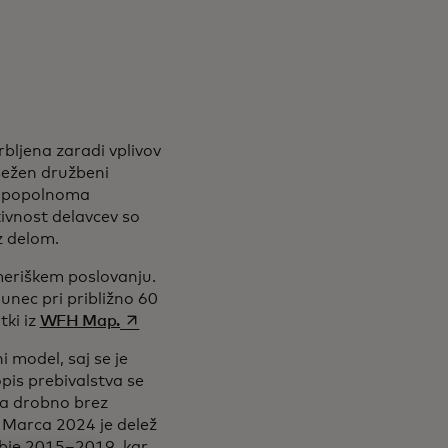
rbljena zaradi vplivov
sežen družbeni
ot popolnoma
ivnost delavcev so
z delom.
meriškem poslovanju.
unec pri približno 60
opens in a new tab
tki iz
WFH Map.
i model, saj se je
is prebivalstva se
na drobno brez
 Marca 2024 je delež
obje 2015–2019, kar