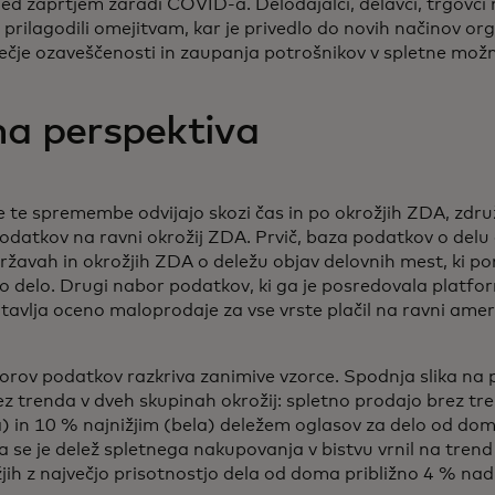
ed zaprtjem zaradi COVID-a. Delodajalci, delavci, trgovci
 prilagodili omejitvam, kar je privedlo do novih načinov or
večje ozaveščenosti in zaupanja potrošnikov v spletne možn
na perspektiva
 se te spremembe odvijajo skozi čas in po okrožjih ZDA, zd
odatkov na ravni okrožij ZDA. Prvič, baza podatkov o de
ržavah in okrožjih ZDA o deležu objav delovnih mest, ki pon
 delo. Drugi nabor podatkov, ki ga je posredovala platf
vlja oceno maloprodaje za vse vrste plačil na ravni ameriš
rov podatkov razkriva zanimive vzorce. Spodnja slika na 
z trenda v dveh skupinah okrožij: spletno prodajo brez tre
) in 10 % najnižjim (bela) deležem oglasov za delo od doma
 se je delež spletnega nakupovanja v bistvu vrnil na tren
jih z največjo prisotnostjo dela od doma približno 4 % na