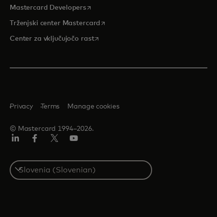
opens in a new tab
Mastercard Developers
opens in a new tab
Trženjski center Mastercard
opens in a new tab
Center za vključujočo rast
Privacy
Terms
Manage cookies
© Mastercard 1994–2026.
Linkedin
Facebook
Twitter/X
YouTuba
Select
a
country