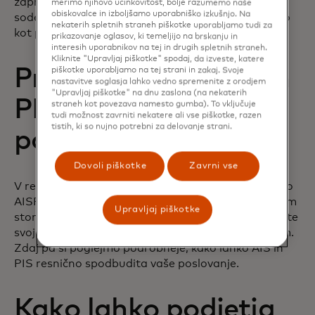
zaprosijo za licenco za storitev odreditve plačil ali
merimo njihovo učinkovitost, bolje razumemo naše
obiskovalce in izboljšamo uporabniško izkušnjo. Na
sodelujejo z drugim podjetjem, ki je že pooblaščeno
nekaterih spletnih straneh piškotke uporabljamo tudi za
kot ponudnik storitev odreditve plačil.
prikazovanje oglasov, ki temeljijo na brskanju in
interesih uporabnikov na tej in drugih spletnih straneh.
Kliknite "Upravljaj piškotke" spodaj, da izveste, katere
Prednosti AISP-jev in
piškotke uporabljamo na tej strani in zakaj. Svoje
nastavitve soglasja lahko vedno spremenite z orodjem
"Upravljaj piškotke" na dnu zaslona (na nekaterih
PISP-jev za vaše
straneh kot povezava namesto gumba). To vključuje
tudi možnost zavrniti nekatere ali vse piškotke, razen
tistih, ki so nujno potrebni za delovanje strani.
podjetje
Dovoli piškotke
Zavrni vse
V redu, zdaj ste popolnoma seznanjeni s tem, kaj so
AISP-ji in PISP-ji, kako so povezani z zagotavljanjem
Upravljaj piškotke
storitev odprtega financiranja in kako lahko začnete
svojo pot do ponudbe teh storitev svojim strankam.
Zdaj pa si poglejmo podrobneje, kako lahko AIS in
PIS resnično spodbudita vaše poslovanje.
Kako lahko podjetja