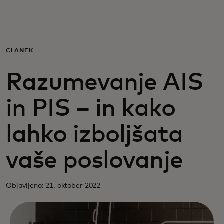
Zate
Za podjetja
ČLANEK
Razumevanje AIS
Za svet
in PIS – in kako
Za inovatorje
lahko izboljšata
Novice in trendi
vaše poslovanje
Objavljeno: 21. oktober 2022