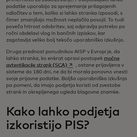
podatke uporabijo za sprejemanje prilagojenih
odločitev o tem, koliko si lahko stranka izposodi, s
čimer zmanjšajo možnost neplačila posojil. To tudi
poveča hitrost odobritev, saj odpravlja potrebo po
ročni obdelavi vlog in bančnih izpiskov, kar
zagotavlja veliko bolj tekočo uporabniško izkušnjo.
Druga prednost ponudnikov AISP v Evropi je, da
lahko stranka, ko enkrat opravi postopek
močne
opens in a new tab
avtentikacije strank (SCA)
, ostane prijavljena v
sisteme do 180 dni, ne da bi morala ponovno vnesti
svoje prijavne podatke. Boljša uporabniška izkušnja
pa pomeni, da imajo podjetja koristi od zvestobe
strank in okrepljenega ugleda blagovne znamke.
Kako lahko podjetja
izkoristijo PIS?