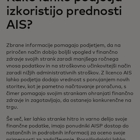
izkoristijo prednosti
AIS?
Zbrane informacije pomagajo podjetjem, da na
priročen način dobijo boljši vpogled v finančno
zdravje svojih strank zaradi manjšega ročnega
vnosa podatkov in na stroškovno učinkovitejši način
zaradi nižjih administrativnih stroškov. Z licenco AIS
lahko podjetja dodajo vrednost s ponujanjem novih
storitev, kot je pametno načrtovanje proračuna, s
čimer pomagajo svojim strankam ohranjati finančno
zdravje in zagotavljajo, da ostanejo konkurenčne na
trgu.
Še več, ker lahko stranke hitro in varno delijo svoje
finančne podatke, imajo ponudniki AISP dostop do
natančnih in podrobnih informacij za oceno svoje
primernosti za zadolževanje. Posojilodajalci lahko