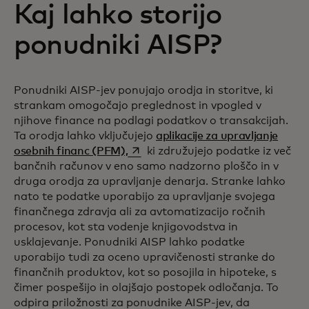
Kaj lahko storijo
ponudniki AISP?
Ponudniki AISP-jev ponujajo orodja in storitve, ki
strankam omogočajo preglednost in vpogled v
njihove finance na podlagi podatkov o transakcijah.
Ta orodja lahko vključujejo
aplikacije za upravljanje
opens in a new tab
osebnih financ (PFM),
ki združujejo podatke iz več
bančnih računov v eno samo nadzorno ploščo in v
druga orodja za upravljanje denarja. Stranke lahko
nato te podatke uporabijo za upravljanje svojega
finančnega zdravja ali za avtomatizacijo ročnih
procesov, kot sta vodenje knjigovodstva in
usklajevanje. Ponudniki AISP lahko podatke
uporabijo tudi za oceno upravičenosti stranke do
finančnih produktov, kot so posojila in hipoteke, s
čimer pospešijo in olajšajo postopek odločanja. To
odpira priložnosti za ponudnike AISP-jev, da