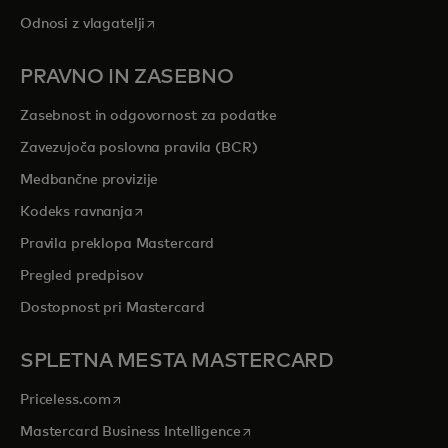
opens in a new tab
Odnosi z vlagatelji
PRAVNO IN ZASEBNO
Zasebnost in odgovornost za podatke
Zavezujoča poslovna pravila (BCR)
Medbančne provizije
opens in a new tab
Kodeks ravnanja
Pravila preklopa Mastercard
Pregled predpisov
Dostopnost pri Mastercard
SPLETNA MESTA MASTERCARD
opens in a new tab
Priceless.com
opens in a new tab
Mastercard Business Intelligence