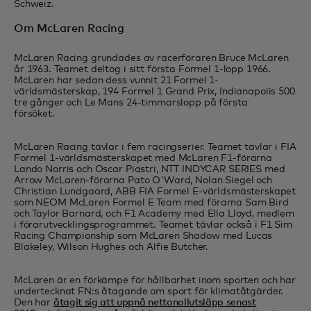
Schweiz.
Om McLaren Racing
McLaren Racing grundades av racerföraren Bruce McLaren
år 1963. Teamet deltog i sitt första Formel 1-lopp 1966.
McLaren har sedan dess vunnit 21 Formel 1-
världsmästerskap, 194 Formel 1 Grand Prix, Indianapolis 500
tre gånger och Le Mans 24-timmarslopp på första
försöket.
McLaren Racing tävlar i fem racingserier. Teamet tävlar i FIA
Formel 1-världsmästerskapet med McLaren F1-förarna
Lando Norris och Oscar Piastri, NTT INDYCAR SERIES med
Arrow McLaren-förarna Pato O'Ward, Nolan Siegel och
Christian Lundgaard, ABB FIA Formel E-världsmästerskapet
som NEOM McLaren Formel E Team med förarna Sam Bird
och Taylor Barnard, och F1 Academy med Ella Lloyd, medlem
i förarutvecklingsprogrammet. Teamet tävlar också i F1 Sim
Racing Championship som McLaren Shadow med Lucas
Blakeley, Wilson Hughes och Alfie Butcher.
McLaren är en förkämpe för hållbarhet inom sporten och har
undertecknat FN:s åtagande om sport för klimatåtgärder.
Den har
åtagit sig att uppnå nettonollutsläpp senast