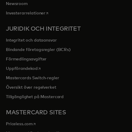
Newsroom
opens in a new tab
Investerarrelationer
JURIDIK OCH INTEGRITET
Integritet och dataansvar
Bindande företagsregler (BCRs)
Förmedlingsavgifter
opens in a new tab
Uppförandekod
Mastercards Switch-regler
Översikt över regelverket
Tillgänglighet på Mastercard
MASTERCARD SITES
opens in a new tab
Priceless.com