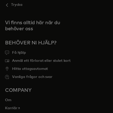
Trycka
Vi finns alltid här när du
behöver oss
BEHÖVER NI HJÄLP?
Få hjälp
Anmäl ett förlorat eller stulet kort
Hitta uttagsautomat
Vanliga frågor och svar
COMPANY
Om
opens in a new tab
Karriär