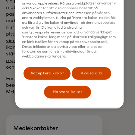
via
priceless.com
. som kombinerar
användarupplevelsen. På vissa webbplatser använder vi
motorsport med globala, gemensamma
också kakor för att visa annonser baserat på
användares surfaktiviteter och intressen på vår och
passioner inom sport, musik,
andra webbplatser. Klicka på ‘Hantera kakor’ nedan för
underhållning och matlagning. Över hela
att lära dig vilka kakor vi använder på denna webbplats
Europa kan kortinnehavare njuta av en
och varför. Du kan alltid ändra dina
samtyckespreferenser genom att använda verktyget
pittoresk resa med
Englands ledande
‘Hantera kakor’ längst ner på skärmen (tillgängligt som
vinproducent
, utforska den
en länk istället för en knapp på vissa webbplatser).
ikoniska
Milanos katedral efter
Detta inkluderar att avvisa vissa eller alla kakor,
förutom de som är strikt nödvändiga för att
stängningstid
,
kryssa i den natursköna
webbplatsen ska fungera.
regionen Achterhoek
i en vintage-amfikar
och mycket mer.
Acceptera kakor
Avvisa alla
För mer information om partnerskapet,
besök
Mastercard slår sig samman med
McLaren Racing Formel 1-teamet.
Hantera kakor
Mediekontakter