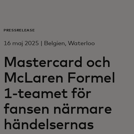
För er
För företag
PRESSRELEASE
16 maj 2025 | Belgien, Waterloo
För världen
Mastercard och
För innovatörer
McLaren Formel
Nyheter och trender
1-teamet för
fansen närmare
händelsernas