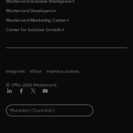
opens in a new tab
Mastercard Business Intelligence
opens in a new tab
Mastercard Developers
opens in a new tab
Mastercard Marketing Center
opens in a new tab
Center for Inclusive Growth
Integritet
Villkor
Hantera cookies
© 1994–2026 Mastercard.
Linkedin
Facebook
Twitter/X
Youtube
Select
a
country