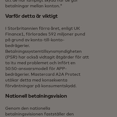
att de har lämpligt skydd när de gör
betalningar mellan konton."
Varför detta är viktigt
I Storbritannien förra året, enligt UK
Finance1, förlorades 592 miljoner pund
på grund av konto-till-konto-
bedrägerier.
Betalningssystemtillsynsmyndigheten
(PSR) har också vidtagit åtgärder för att
ta itu med problemet och infört en
50:50-ansvarsmodell för APP-
bedrägerier. Mastercard A2A Protect
utökar detta med konsekventa
förväntningar på konsumentskydd.
Nationell betalningsvision
Genom den nationella
betalningsvisionen fastställer den