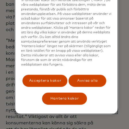
Vi använder kakor och liknande teknologier (‘Kakor’) på
banker för att lösa tvister och återkräva
våra webbplatser för att förbättra dem, mäta deras
prestanda, förstå vår publik och förbättra
medel, över flera användningsområden
användarupplevelsen. På vissa webbplatser använder vi
via Mastercards befintliga centraliserade
också kakor för att visa annonser baserat på
plattform, vilket minskar kostnaderna
användares surfaktiviteter och intressen på vår och
andra webbplatser. Klicka på ‘Hantera kakor’ nedan för
och påskyndar lösningen.
att lära dig vilka kakor vi använder på denna webbplats
och varför. Du kan alltid ändra dina
"Med Fast A2A kommer snabbt
samtyckespreferenser genom att använda verktyget
bedrägeri, och vi är skyldiga
‘Hantera kakor’ längst ner på skärmen (tillgängligt som
en länk istället för en knapp på vissa webbplatser).
konsumenterna att stå upp för dem."
Detta inkluderar att avvisa vissa eller alla kakor,
Mastercard A2A Protect ger
förutom de som är strikt nödvändiga för att
webbplatsen ska fungera.
meningsfulla fördelar till varje deltagare
i en transaktion, säger Jorn Lambert,
produktchef på Mastercard. "Det sänker
Acceptera kakor
Avvisa alla
driftskostnaderna för finansinstitut
genom standardiserade realtidsinsikter
om bedrägerier och effektiviserad
Hantera kakor
tvistlösning, och alla deltagare drar
nytta av snabbare och mer förutsägbara
resultat." Viktigast av allt är att
konsumenterna kan känna sig säkra på