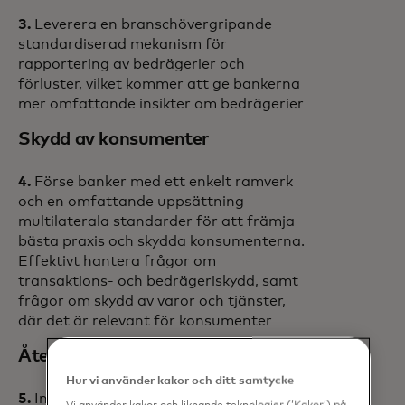
3.
Leverera en branschövergripande
standardiserad mekanism för
rapportering av bedrägerier och
förluster, vilket kommer att ge bankerna
mer omfattande insikter om bedrägerier
Skydd av konsumenter
4.
Förse banker med ett enkelt ramverk
och en omfattande uppsättning
multilaterala standarder för att främja
bästa praxis och skydda konsumenterna.
Effektivt hantera frågor om
transaktions- och bedrägeriskydd, samt
frågor om skydd av varor och tjänster,
där det är relevant för konsumenter
Återkrav av medel
Hur vi använder kakor och ditt samtycke
5.
Införa ett enhetligt förfarande för