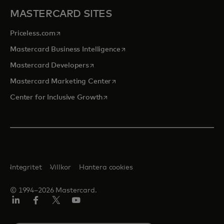
MASTERCARD SITES
opens in a new tab
Priceless.com
opens in a new tab
Mastercard Business Intelligence
opens in a new tab
Mastercard Developers
opens in a new tab
Mastercard Marketing Center
opens in a new tab
Center for Inclusive Growth
Integritet
Villkor
Hantera cookies
© 1994–2026 Mastercard.
Linkedin
Facebook
Twitter/X
Youtube