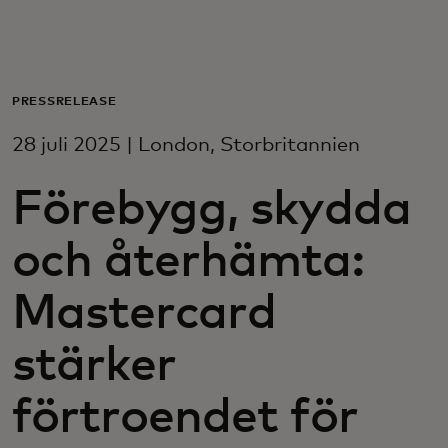
För er
För företag
PRESSRELEASE
28 juli 2025 | London, Storbritannien
För världen
Förebygg, skydda
För innovatörer
och återhämta:
Nyheter och trender
Mastercard
stärker
förtroendet för