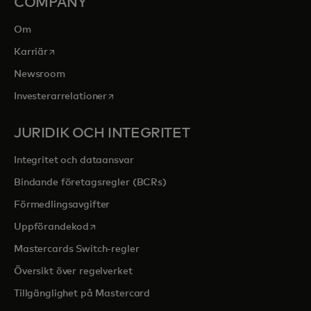
COMPANY
Om
opens in a new tab
Karriär
Newsroom
opens in a new tab
Investerarrelationer
JURIDIK OCH INTEGRITET
Integritet och dataansvar
Bindande företagsregler (BCRs)
Förmedlingsavgifter
opens in a new tab
Uppförandekod
Mastercards Switch-regler
Översikt över regelverket
Tillgänglighet på Mastercard