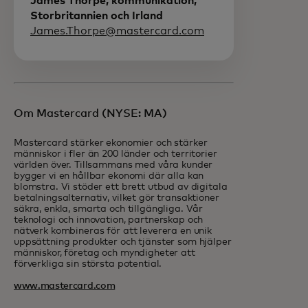
James Thorpe, kommunikation,
Storbritannien och Irland
James.Thorpe@mastercard.com
Om Mastercard (NYSE: MA)
Mastercard stärker ekonomier och stärker
människor i fler än 200 länder och territorier
världen över. Tillsammans med våra kunder
bygger vi en hållbar ekonomi där alla kan
blomstra. Vi stöder ett brett utbud av digitala
betalningsalternativ, vilket gör transaktioner
säkra, enkla, smarta och tillgängliga. Vår
teknologi och innovation, partnerskap och
nätverk kombineras för att leverera en unik
uppsättning produkter och tjänster som hjälper
människor, företag och myndigheter att
förverkliga sin största potential.
www.mastercard.com