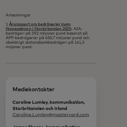
Anteckningar
1
Årsrapport om bedrägerier inom
finanssektorn i Storbritannien 2025
: A2A-
bedrägeri på 592 miljoner pund baserat på
APP-bedrägerier på 450,7 miljoner pund och
obehörigt distansbankbedrägeri på 141,3
miljoner pund.
Mediekontakter
Caroline Lumley, kommunikation,
Storbritannien och Irland
Caroline.Lumley@mastercard.com