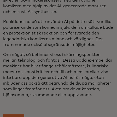
skrev en 60-minuterskonsert med den avlidne
komikern med hjälp av det AI-genererade manuset
och en röst-AI-synthesizer.
Reaktionerna på att använda AI på detta sätt var lika
polariserande som komedin själv, de framkallade både
en protektionistisk reaktion och försvarade den
legendariska komikerns minne och värdighet. Det
frammanade också obegränsade möjligheter.
Om något, så befinner vi oss i skärningspunkten
mellan teknologi och fantasi. Dessa udda exempel där
maskiner har blivit fängelsehålemästare, kulinariska
maestros, konstkritiker och till och med komiker visar
inte bara upp den generativa AI:ns förmåga, utan
inbjuder oss också att begrunda de djupa möjligheter
som ligger framför oss. Även om de är konstiga,
hjälpsamma, skrämmande eller upplysande.