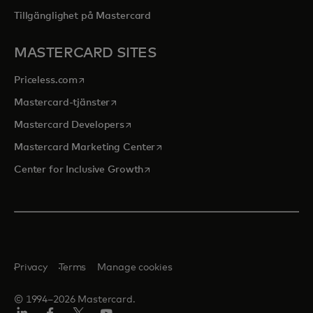
Tillgänglighet på Mastercard
MASTERCARD SITES
opens in a new tab
Priceless.com
opens in a new tab
Mastercard-tjänster
opens in a new tab
Mastercard Developers
opens in a new tab
Mastercard Marketing Center
opens in a new tab
Center for Inclusive Growth
Privacy
Terms
Manage cookies
© 1994–2026 Mastercard.