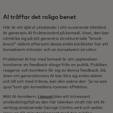
AI träffar det roliga benet
Här är ett djärvt uttalande: I sitt nuvarande tillstånd
är generativ AI fruktansvärd på komedi. Visst, den kan
utmärka sig på att generera strukturerade "knock-
knock"-skämt eftersom dessa enkla kvickheter har ett
konsekvent mönster och en konsekvent struktur.
Problemet AI har med komedi är att upplevelsen
involverar en feedback-slinga från en publik. Publiken
reagerar och komikern lär sig av denna feedback. Så,
även om generationens AI kan lära sig enkla skämt
och till och med tränas, kan den sakna den
"je ne sais
quoi"
som gör komediens nyanser effektiva.
Möt AI-komikern.
I januari
blev ett intressant
användningsfall av den här tekniken viralt när ett AI-
verktyg analyserade George Carlins verk och sedan