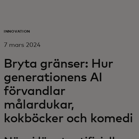
För er
För företag
INNOVATION
7 mars 2024
För världen
Bryta gränser: Hur
För innovatörer
generationens AI
förvandlar
Nyheter och trender
målardukar,
kokböcker och komedi