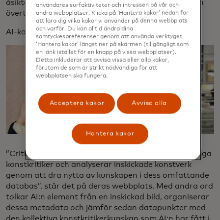
åsikter om själva verket? Projekt som
Critbot
har en
användares surfaktiviteter och intressen på vår och
övertygande premiss.
andra webbplatser. Klicka på ‘Hantera kakor’ nedan för
att lära dig vilka kakor vi använder på denna webbplats
och varför. Du kan alltid ändra dina
AI-konstkritiker kommer in i bilden…
samtyckespreferenser genom att använda verktyget
‘Hantera kakor’ längst ner på skärmen (tillgängligt som
en länk istället för en knapp på vissa webbplatser).
Detta inkluderar att avvisa vissa eller alla kakor,
förutom de som är strikt nödvändiga för att
webbplatsen ska fungera.
Acceptera kakor
Avvisa alla
Hantera kakor
”Critbot är utbildad i språket hos ett flertal mänskliga
konstkritiker och analyserar inskickade konstverk
genom att dra nytta av kunskapen i dess omfattande
databas”, står det på deras webbplats. Med andra ord
tolkar AI:n element från en inskickad bild, organiserar
dessa metadata och jämför sedan datapunkter med
den kollektiva konstkritikerkunskap som AI:n har fått i