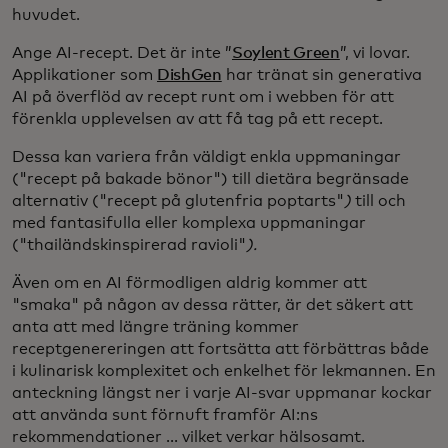
huvudet.
Ange AI-recept. Det är inte ”
Soylent Green
”, vi lovar.
Applikationer som
DishGen
har tränat sin generativa
AI på överflöd av recept runt om i webben för att
förenkla upplevelsen av att få tag på ett recept.
Dessa kan variera från väldigt enkla uppmaningar
("recept på bakade bönor") till dietära begränsade
alternativ ("recept på glutenfria poptarts"
)
till och
med fantasifulla eller komplexa uppmaningar
("thailändskinspirerad ravioli"
).
Även om en AI förmodligen aldrig kommer att
"smaka" på någon av dessa rätter, är det säkert att
anta att med längre träning kommer
receptgenereringen att fortsätta att förbättras både
i kulinarisk komplexitet och enkelhet för lekmannen. En
anteckning längst ner i varje AI-svar uppmanar kockar
att använda sunt förnuft framför AI:ns
rekommendationer ... vilket verkar hälsosamt.