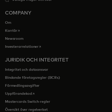
COMPANY
Om
opens in a new tab
Karriär
Newsroom
opens in a new tab
Investerarrelationer
JURIDIK OCH INTEGRITET
Integritet och dataansvar
Bindande företagsregler (BCRs)
Förmedlingsavgifter
opens in a new tab
Uppförandekod
Mastercards Switch-regler
Översikt över regelverket