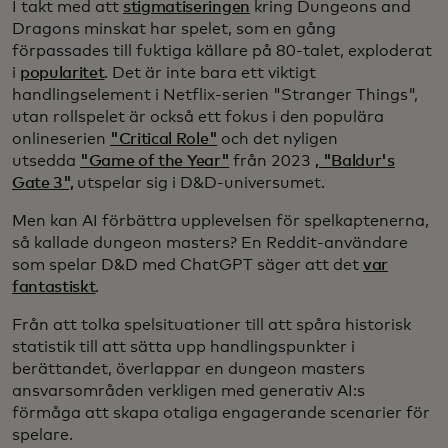
I takt med att
stigmatiseringen
kring Dungeons and
Dragons minskat har spelet, som en gång
förpassades till fuktiga källare på 80-talet, exploderat
i
popularitet
. Det är inte bara ett viktigt
handlingselement i Netflix-serien "Stranger Things",
utan rollspelet är också ett fokus i den populära
onlineserien
"Critical Role"
och det nyligen
utsedda
"Game of the Year"
från 2023
, "Baldur's
Gate 3",
utspelar sig i D&D-universumet.
Men kan AI förbättra upplevelsen för spelkaptenerna,
så kallade dungeon masters? En Reddit-användare
som spelar D&D med ChatGPT säger att det
var
fantastiskt
.
Från att tolka spelsituationer till att spåra historisk
statistik till att sätta upp handlingspunkter i
berättandet, överlappar en dungeon masters
ansvarsområden verkligen med generativ AI:s
förmåga att skapa otaliga engagerande scenarier för
spelare.