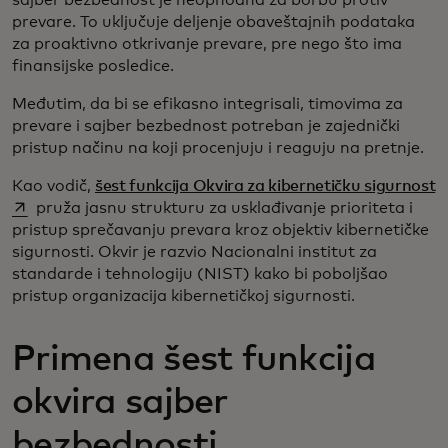
sajber bezbednost je neophodna za borbu protiv
prevare. To uključuje deljenje obaveštajnih podataka
za proaktivno otkrivanje prevare, pre nego što ima
finansijske posledice.
Međutim, da bi se efikasno integrisali, timovima za
prevare i sajber bezbednost potreban je zajednički
pristup načinu na koji procenjuju i reaguju na pretnje.
o
​​Kao vodič,
šest funkcija Okvira za kibernetičku sigurnost
pruža jasnu strukturu za usklađivanje prioriteta i
pristup sprečavanju prevara kroz objektiv kibernetičke
sigurnosti. Okvir je razvio Nacionalni institut za
standarde i tehnologiju (NIST) kako bi poboljšao
pristup organizacija kibernetičkoj sigurnosti.
Primena šest funkcija
okvira sajber
bezbednosti