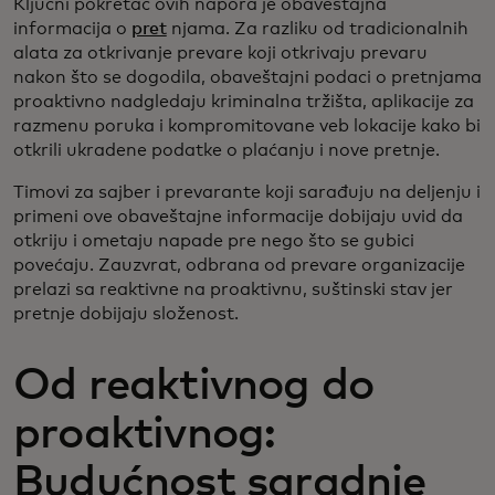
Ključni pokretač ovih napora je obaveštajna
informacija o
pret
njama. Za razliku od tradicionalnih
alata za otkrivanje prevare koji otkrivaju prevaru
nakon što se dogodila, obaveštajni podaci o pretnjama
proaktivno nadgledaju kriminalna tržišta, aplikacije za
razmenu poruka i kompromitovane veb lokacije kako bi
otkrili ukradene podatke o plaćanju i nove pretnje.
Timovi za sajber i prevarante koji sarađuju na deljenju i
primeni ove obaveštajne informacije dobijaju uvid da
otkriju i ometaju napade pre nego što se gubici
povećaju. Zauzvrat, odbrana od prevare organizacije
prelazi sa reaktivne na proaktivnu, suštinski stav jer
pretnje dobijaju složenost.
Od reaktivnog do
proaktivnog:
Budućnost saradnje