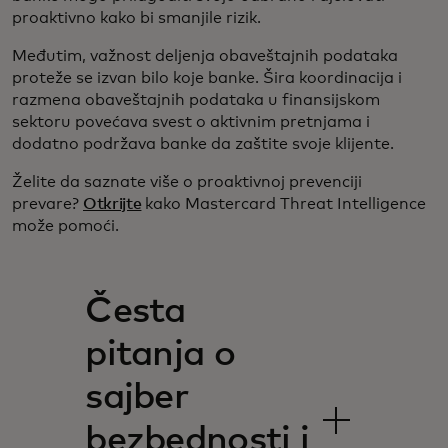
proaktivno kako bi smanjile rizik.
Međutim, važnost deljenja obaveštajnih podataka
proteže se izvan bilo koje banke. Šira koordinacija i
razmena obaveštajnih podataka u finansijskom
sektoru povećava svest o aktivnim pretnjama i
dodatno podržava banke da zaštite svoje klijente.
Želite da saznate više o proaktivnoj prevenciji
prevare?
Otkrijte
kako Mastercard Threat Intelligence
može pomoći.
Česta
pitanja o
sajber
bezbednosti i