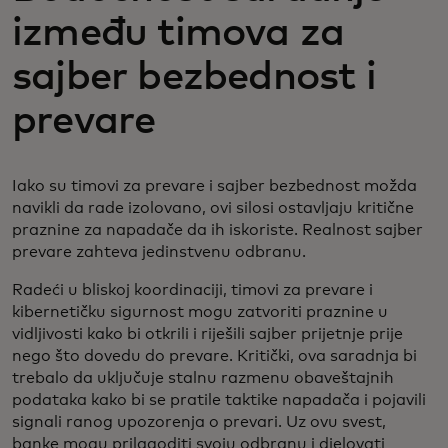
između timova za
sajber bezbednost i
prevare
Iako su timovi za prevare i sajber bezbednost možda
navikli da rade izolovano, ovi silosi ostavljaju kritične
praznine za napadače da ih iskoriste. Realnost sajber
prevare zahteva jedinstvenu odbranu.
Radeći u bliskoj koordinaciji, timovi za prevare i
kibernetičku sigurnost mogu zatvoriti praznine u
vidljivosti kako bi otkrili i riješili sajber prijetnje prije
nego što dovedu do prevare. Kritički, ova saradnja bi
trebalo da uključuje stalnu razmenu obaveštajnih
podataka kako bi se pratile taktike napadača i pojavili
signali ranog upozorenja o prevari. Uz ovu svest,
banke mogu prilagoditi svoju odbranu i djelovati