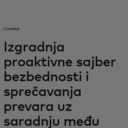
Za vas
Za biznis
ČLANAK
Izgradnja
Za svet
proaktivne sajber
Za inovatore
bezbednosti i
Novosti i trendovi
sprečavanja
prevara uz
saradnju među