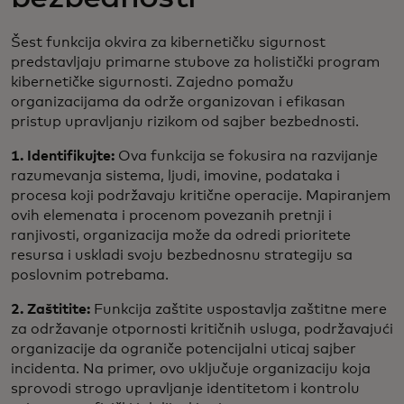
Šest funkcija okvira za kibernetičku sigurnost
predstavljaju primarne stubove za holistički program
kibernetičke sigurnosti. Zajedno pomažu
organizacijama da održe organizovan i efikasan
pristup upravljanju rizikom od sajber bezbednosti.
1. Identifikujte:
Ova funkcija se fokusira na razvijanje
razumevanja sistema, ljudi, imovine, podataka i
procesa koji podržavaju kritične operacije. Mapiranjem
ovih elemenata i procenom povezanih pretnji i
ranjivosti, organizacija može da odredi prioritete
resursa i uskladi svoju bezbednosnu strategiju sa
poslovnim potrebama.
2. Zaštitite:
Funkcija zaštite uspostavlja zaštitne mere
za održavanje otpornosti kritičnih usluga, podržavajući
organizacije da ograniče potencijalni uticaj sajber
incidenta. Na primer, ovo uključuje organizaciju koja
sprovodi strogo upravljanje identitetom i kontrolu