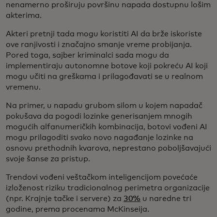
nenamerno proširuju površinu napada dostupnu lošim
akterima.
Akteri pretnji tada mogu koristiti AI da brže iskoriste
ove ranjivosti i značajno smanje vreme probijanja.
Pored toga, sajber kriminalci sada mogu da
implementiraju autonomne botove koji pokreću AI koji
mogu učiti na greškama i prilagođavati se u realnom
vremenu.
Na primer, u napadu grubom silom u kojem napadač
pokušava da pogodi lozinke generisanjem mnogih
mogućih alfanumeričkih kombinacija, botovi vođeni AI
mogu prilagoditi svako novo nagađanje lozinke na
osnovu prethodnih kvarova, neprestano poboljšavajući
svoje šanse za pristup.
Trendovi vođeni veštačkom inteligencijom povećaće
izloženost riziku tradicionalnog perimetra organizacije
(npr. Krajnje tačke i servere) za
30%
u naredne tri
godine, prema procenama McKinseija.