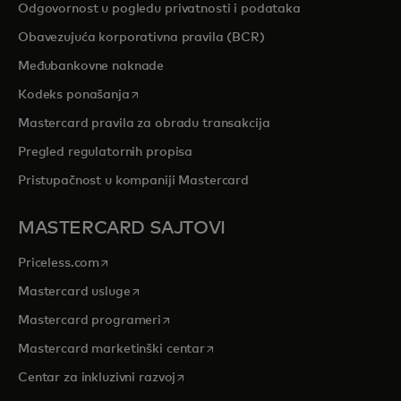
Odgovornost u pogledu privatnosti i podataka
Obavezujuća korporativna pravila (BCR)
Međubankovne naknade
opens in a new tab
Kodeks ponašanja
Mastercard pravila za obradu transakcija
Pregled regulatornih propisa
Pristupačnost u kompaniji Mastercard
MASTERCARD SAJTOVI
opens in a new tab
Priceless.com
opens in a new tab
Mastercard usluge
opens in a new tab
Mastercard programeri
opens in a new tab
Mastercard marketinški centar
opens in a new tab
Centar za inkluzivni razvoj