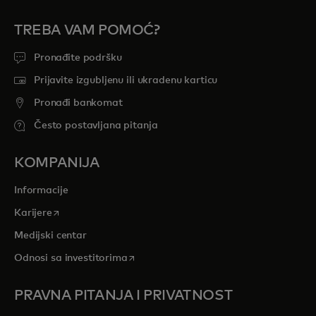
TREBA VAM POMOĆ?
Pronađite podršku
Prijavite izgubljenu ili ukradenu karticu
Pronađi bankomat
Često postavljana pitanja
KOMPANIJA
Informacije
opens in a new tab
Karijere
Medijski centar
opens in a new tab
Odnosi sa investitorima
PRAVNA PITANJA I PRIVATNOST