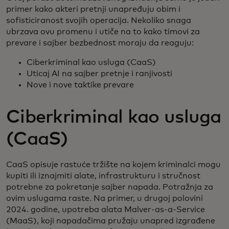
primer kako akteri pretnji unapređuju obim i
sofisticiranost svojih operacija. Nekoliko snaga
ubrzava ovu promenu i utiče na to kako timovi za
prevare i sajber bezbednost moraju da reaguju:
Ciberkriminal kao usluga (CaaS)
Uticaj AI na sajber pretnje i ranjivosti
Nove i nove taktike prevare
Ciberkriminal kao usluga
(CaaS)
CaaS opisuje rastuće tržište na kojem kriminalci mogu
kupiti ili iznajmiti alate, infrastrukturu i stručnost
potrebne za pokretanje sajber napada. Potražnja za
ovim uslugama raste. Na primer, u drugoj polovini
2024. godine, upotreba alata Malver-as-a-Service
(MaaS), koji napadačima pružaju unapred izgrađene