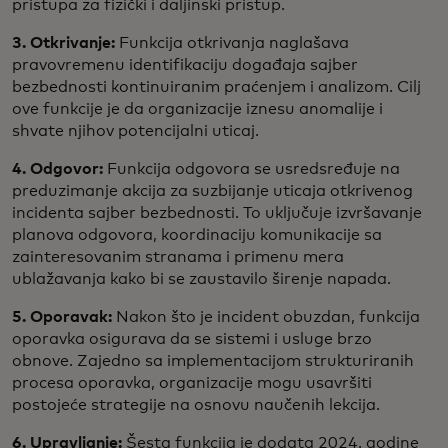
pristupa za fizički i daljinski pristup.
3. Otkrivanje:
Funkcija otkrivanja naglašava
pravovremenu identifikaciju događaja sajber
bezbednosti kontinuiranim praćenjem i analizom. Cilj
ove funkcije je da organizacije iznesu anomalije i
shvate njihov potencijalni uticaj.
4. Odgovor:
Funkcija odgovora se usredsređuje na
preduzimanje akcija za suzbijanje uticaja otkrivenog
incidenta sajber bezbednosti. To uključuje izvršavanje
planova odgovora, koordinaciju komunikacije sa
zainteresovanim stranama i primenu mera
ublažavanja kako bi se zaustavilo širenje napada.
5. Oporavak:
Nakon što je incident obuzdan, funkcija
oporavka osigurava da se sistemi i usluge brzo
obnove. Zajedno sa implementacijom strukturiranih
procesa oporavka, organizacije mogu usavršiti
postojeće strategije na osnovu naučenih lekcija.
6. Upravljanje:
Šesta funkcija je dodata 2024. godine