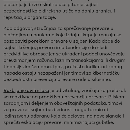
plaćanju je brzo eskalirajuće pitanje sajber
bezbednosti koje direktno utiče na donju granicu i
reputaciju organizacije.
Kao odgovor, stručnjaci za sprečavanje prevare u
plaćanjima u bankama koje izdaju i kupuju moraju se
pozabaviti poreklom prevare u sajber. Kada dođe do
sajber kršenja, prevara ima tendenciju da sledi
predvidljive obrasce jer se ukradeni podaci unovčavaju
preuzimanjem računa, lažnim transakcijama ili drugim
finansijskim šemama. Ipak, prečesto indikatori ranog
napada ostaju nezapaženi jer timovi za kibernetičku
bezbednost i prevenciju prevare rade u silosima.
Razbijanje ovih silosa
je od vitalnog značaja za prelazak
sa reaktivne na proaktivnu prevenciju prevare. Bliskom
saradnjom i deljenjem obaveštajnih podataka, timovi
za prevare i sajber bezbednost mogu formirati
jedinstvenu odbranu koja će delovati na nove signale i
sprečiti eskalaciju prevare, minimizirajući gubitke.