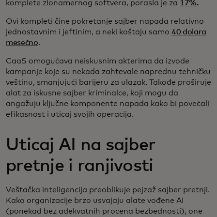
komplete zlonamernog softvera, porasla je za
17%.
Ovi kompleti čine pokretanje sajber napada relativno
jednostavnim i jeftinim, a neki koštaju samo
40 dolara
mesečno
.
CaaS omogućava neiskusnim akterima da izvode
kampanje koje su nekada zahtevale naprednu tehničku
veštinu, smanjujući barijeru za ulazak. Takođe proširuje
alat za iskusne sajber kriminalce, koji mogu da
angažuju ključne komponente napada kako bi povećali
efikasnost i uticaj svojih operacija.
Uticaj AI na sajber
pretnje i ranjivosti
Veštačka inteligencija preoblikuje pejzaž sajber pretnji.
Kako organizacije brzo usvajaju alate vođene AI
(ponekad bez adekvatnih procena bezbednosti), one