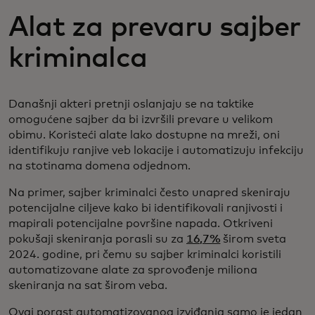
Alat za prevaru sajber
kriminalca
Današnji akteri pretnji oslanjaju se na taktike
omogućene sajber da bi izvršili prevare u velikom
obimu. Koristeći alate lako dostupne na mreži, oni
identifikuju ranjive veb lokacije i automatizuju infekciju
na stotinama domena odjednom.
Na primer, sajber kriminalci često unapred skeniraju
potencijalne ciljeve kako bi identifikovali ranjivosti i
mapirali potencijalne površine napada. Otkriveni
pokušaji skeniranja porasli su za
16,7%
širom sveta
2024. godine, pri čemu su sajber kriminalci koristili
automatizovane alate za sprovođenje miliona
skeniranja na sat širom veba.
Ovaj porast automatizovanog izviđanja samo je jedan