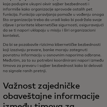
koja podupire ukupni okvir sajber bezbednosti i
informiše kako organizacije sprovode ostalih pet
funkcija. Funkcija upravljanja pomaže u vođenju onoga
što organizacija treba da uradi kako bi podržala svoje
ciljeve i prioritete kibernetičke sigurnosti, osiguravajući
da se ti napori uklapaju u misiju i širi organizacioni
kontekst.
Da bi se pozabavile rizicima kibernetičke bezbednosti
koji izazivaju prevare, banke moraju zategnuti
povratnu informaciju u osnovnim naporima odbrane.
Međutim, za to su potrebni koordinirani napori između
timova za prevaru i sajber bezbednost kako bi delovali
na signale ranih pretnji.
Važnost zajedničke
obaveštajne informacije
između timova za