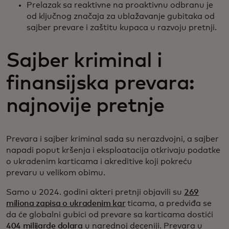
Prelazak sa reaktivne na proaktivnu odbranu je
od ključnog značaja za ublažavanje gubitaka od
sajber prevare i zaštitu kupaca u razvoju pretnji.
Sajber kriminal i
finansijska prevara:
najnovije pretnje
Prevara i sajber kriminal sada su nerazdvojni, a sajber
napadi poput kršenja i eksploatacija otkrivaju podatke
o ukradenim karticama i akreditive koji pokreću
prevaru u velikom obimu.
Samo u 2024. godini akteri pretnji objavili su
269
miliona zapisa o ukradenim kar
ticama, a predviđa se
da će globalni gubici od prevare sa karticama dostići
404 milijarde dolara
u narednoj deceniji. Prevara u