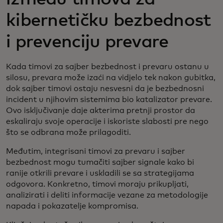
kibernetičku bezbednost
i prevenciju prevare
Kada timovi za sajber bezbednost i prevaru ostanu u
silosu, prevara može izaći na vidjelo tek nakon gubitka,
dok sajber timovi ostaju nesvesni da je bezbednosni
incident u njihovim sistemima bio katalizator prevare.
Ovo isključivanje daje akterima pretnji prostor da
eskaliraju svoje operacije i iskoriste slabosti pre nego
što se odbrana može prilagoditi.
Međutim, integrisani timovi za prevaru i sajber
bezbednost mogu tumačiti sajber signale kako bi
ranije otkrili prevare i uskladili se sa strategijama
odgovora. Konkretno, timovi moraju prikupljati,
analizirati i deliti informacije vezane za metodologije
napada i pokazatelje kompromisa.