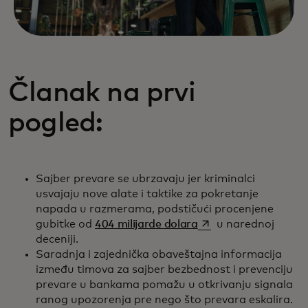
Članak na prvi
pogled:
Sajber prevare se ubrzavaju jer kriminalci
usvajaju nove alate i taktike za pokretanje
napada u razmerama, podstičući procenjene
opens in a new tab
gubitke od
404 milijarde dolara
u narednoj
deceniji.
Saradnja i zajednička obaveštajna informacija
između timova za sajber bezbednost i prevenciju
prevare u bankama pomažu u otkrivanju signala
ranog upozorenja pre nego što prevara eskalira.