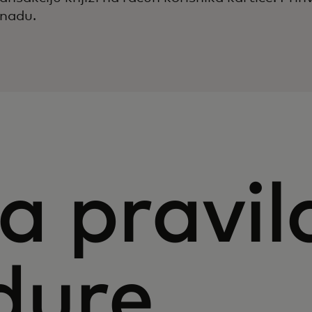
knadu.
a pravila
dure