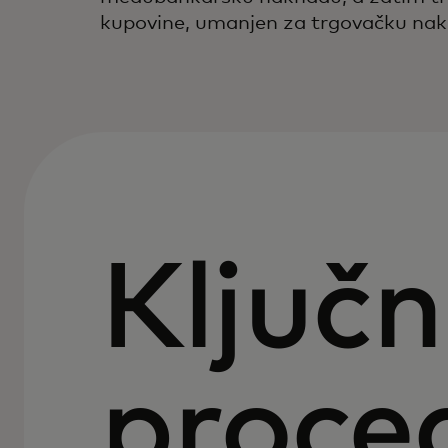
kupovine, umanjen za trgovačku na
Ključn
proce