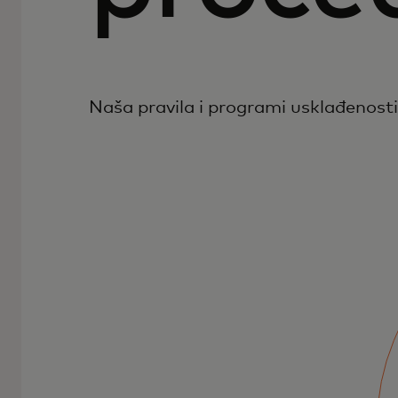
Naša pravila i programi usklađenost
Pogledajte Poglavlje 1 Mastercard pravila,
koje je posvećeno učešću u Mastercard