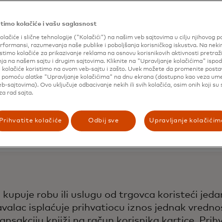
timo kolačiće i vašu saglasnost
olačiće i slične tehnologije ("Kolačići") na našim veb sajtovima u cilju njihovog p
formansi, razumevanja naše publike i poboljšanja korisničkog iskustva. Na nek
stimo kolačiće za prikazivanje reklama na osnovu korisnikovih aktivnosti pretraži
ja na našem sajtu i drugim sajtovima. Kliknite na "Upravljanje kolačićima" ispod
e kolačiće koristimo na ovom veb-sajtu i zašto. Uvek možete da promenite posta
i pomoću alatke "Upravljanje kolačićima" na dnu ekrana (dostupno kao veza u
b-sajtovima). Ovo uključuje odbacivanje nekih ili svih kolačića, osim onih koji su
a rad sajta.
Prihvatite kolačiće
Odbij sve
Upravljanje kolačićim
na kupuje robu ili uslugu od trgovca koristeći je
avalac isplaćuje prihvatiocu iznos jednak vredno
akciju knjiži na račun korisnika kartice. Prihv