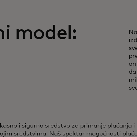
i model:
Na
iz
sv
pr
om
da
mi
sv
no i sigurno sredstvo za primanje plaćanja i p
vojim sredstvima. Naš spektar mogućnosti plaća