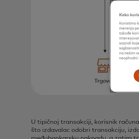
Kako koris
Koristimo k
merenja per
takođe kori
interesovan
saznali koj
saglasnost
na nekim ve
neophodni z
U tipičnoj transakciji, korisnik raču
što izdavalac odobri transakciju, izd
međubankarsku naknadu, a zatim trans