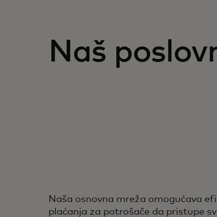
Naš poslovn
Naša osnovna mreža omogućava efikas
plaćanja za potrošače da pristupe s