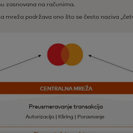
nu zasnovana na računima.
a mreža podržava ono što se često naziva „čet