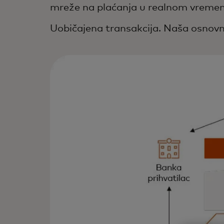
mreže na plaćanja u realnom vreme
Uobičajena transakcija. Naša osnovn