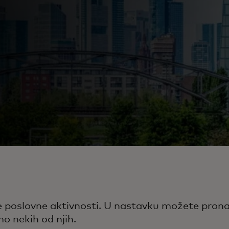
ake poslovne aktivnosti. U nastavku možete pro
o nekih od njih.