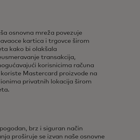
ša osnovna mreža povezuje
davaoce kartica i trgovce širom
eta kako bi olakšala
eusmeravanje transakcija,
ogućavajući korisnicima računa
 koriste Mastercard proizvode na
lionima privatnih lokacija širom
eta.
ogodan, brz i siguran način
nja proširuje se izvan naše osnovne