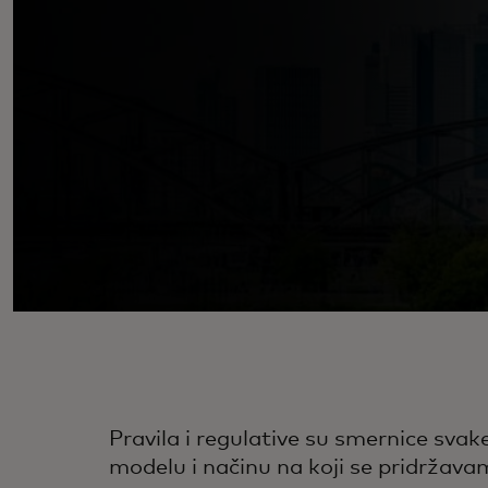
Pravila i regulative su smernice sv
modelu i načinu na koji se pridržavam