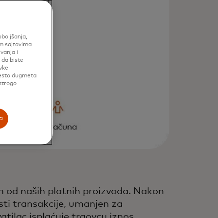
oboljšanja,
im sajtovima
vanja i
 da biste
vke
mesto dugmeta
 strogo
a
dan od naših platnih proizvoda. Nakon
sti transakcije, umanjen za
atilac isplaćuje trgovcu iznos